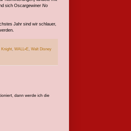
fand sich Oscargewiner
No
hstes Jahr sind wir schlauer,
werden.
 Knight
,
WALL•E
,
Walt Disney
tioniert, dann werde ich die