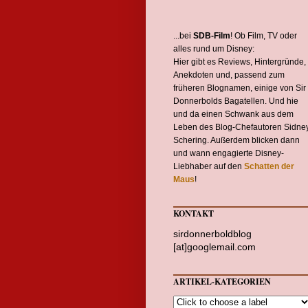
...bei
SDB-Film
! Ob Film, TV oder
alles rund um Disney:
Hier gibt es Reviews, Hintergründe,
Anekdoten und, passend zum
früheren Blognamen, einige von Sir
Donnerbolds Bagatellen. Und hie
und da einen Schwank aus dem
Leben des Blog-Chefautoren Sidne
Schering. Außerdem blicken dann
und wann engagierte Disney-
Liebhaber auf den
Schatten der
Maus
!
KONTAKT
sirdonnerboldblog
[at]googlemail.com
ARTIKEL-KATEGORIEN