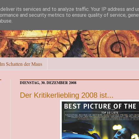
eliver its services and to analyze traffic. Your IP address and 
ormance and security metrics to ensure quality of service, gen
abuse.
Im Schatten der Maus
DIENSTAG, 30. DEZEMBER 2008
Der Kritikerliebling 2008 ist...