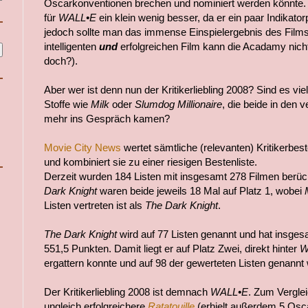
Oscarkonventionen brechen und nominiert werden könnte.
für
WALL•E
ein klein wenig besser, da er ein paar Indikato
jedoch sollte man das immense Einspielergebnis des Films
intelligenten
und
erfolgreichen Film kann die Acadamy nich
doch?).
Aber wer ist denn nun der Kritikerliebling 2008? Sind es vie
Stoffe wie
Milk
oder
Slumdog Millionaire
, die beide in de
mehr ins Gespräch kamen?
Movie City News
wertet sämtliche (relevanten) Kritikerbes
und kombiniert sie zu einer riesigen Bestenliste.
Derzeit wurden 184 Listen mit insgesamt 278 Filmen berüc
Dark Knight
waren beide jeweils 18 Mal auf Platz 1, wobei
Listen vertreten ist als
The Dark Knight
.
The Dark Knight
wird auf 77 Listen genannt und hat insge
551,5 Punkten. Damit liegt er auf Platz Zwei, direkt hinter
W
ergattern konnte und auf 98 der gewerteten Listen genannt 
Der Kritikerliebling 2008 ist demnach
WALL•E
. Zum Vergle
ungleich erfolgreichere
Ratatouille
(erhielt außerdem 5 Osc