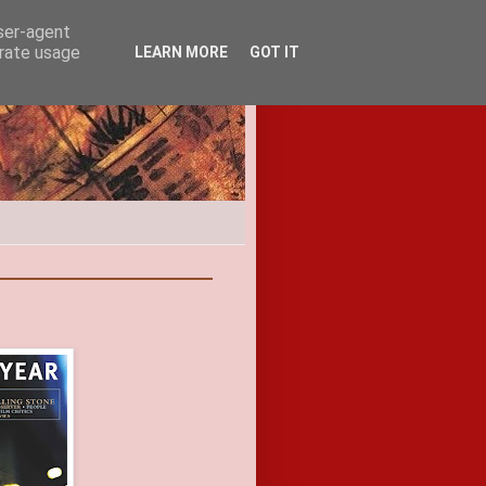
user-agent
erate usage
LEARN MORE
GOT IT