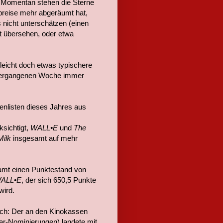
 Momentan stehen die Sterne
rpreise mehr abgeräumt hat,
 nicht unterschätzen (einen
t übersehen, oder etwa
lleicht doch etwas typischere
n vergangenen Woche immer
tenlisten dieses Jahres aus
ksichtigt,
WALL•E
und
The
Milk
insgesamt auf mehr
samt einen Punktestand von
ALL•E
, der sich 650,5 Punkte
wird.
ich: Der an den Kinokassen
ar-Nominierungen) landete mit