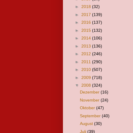
►
2018
(32)
►
2017
(139)
►
2016
(137)
►
2015
(132)
►
2014
(106)
►
2013
(136)
►
2012
(246)
►
2011
(290)
►
2010
(507)
►
2009
(718)
▼
2008
(324)
Dezember
(16)
November
(24)
Oktober
(47)
September
(40)
August
(30)
Juli
(39)