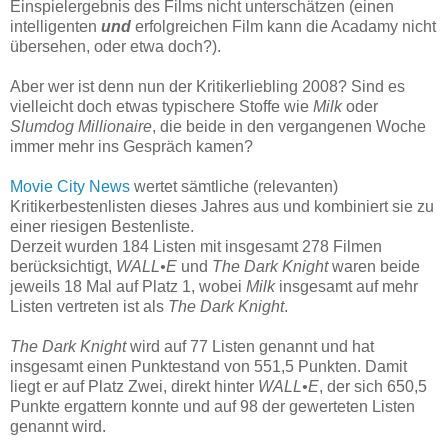
Einspielergebnis des Films nicht unterschätzen (einen
intelligenten
und
erfolgreichen Film kann die Acadamy nicht
übersehen, oder etwa doch?).
Aber wer ist denn nun der Kritikerliebling 2008? Sind es
vielleicht doch etwas typischere Stoffe wie
Milk
oder
Slumdog Millionaire
, die beide in den vergangenen Woche
immer mehr ins Gespräch kamen?
Movie City News
wertet sämtliche (relevanten)
Kritikerbestenlisten dieses Jahres aus und kombiniert sie zu
einer riesigen Bestenliste.
Derzeit wurden 184 Listen mit insgesamt 278 Filmen
berücksichtigt,
WALL•E
und
The Dark Knight
waren beide
jeweils 18 Mal auf Platz 1, wobei
Milk
insgesamt auf mehr
Listen vertreten ist als
The Dark Knight
.
The Dark Knight
wird auf 77 Listen genannt und hat
insgesamt einen Punktestand von 551,5 Punkten. Damit
liegt er auf Platz Zwei, direkt hinter
WALL•E
, der sich 650,5
Punkte ergattern konnte und auf 98 der gewerteten Listen
genannt wird.