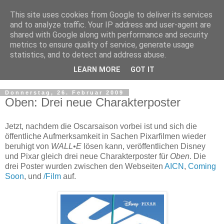
This site uses cookies from Google to deliver its services
and to analyze traffic. Your IP address and user-agent are
shared with Google along with performance and security
metrics to ensure quality of service, generate usage
statistics, and to detect and address abuse.
LEARN MORE
GOT IT
▼
Donnerstag, 26. Februar 2009
Oben: Drei neue Charakterposter
Jetzt, nachdem die Oscarsaison vorbei ist und sich die
öffentliche Aufmerksamkeit in Sachen Pixarfilmen wieder
beruhigt von
WALL•E
lösen kann, veröffentlichen Disney
und Pixar gleich drei neue Charakterposter für
Oben
. Die
drei Poster wurden zwischen den Webseiten
AICN
,
Coming
Soon
, und
/Film
auf.