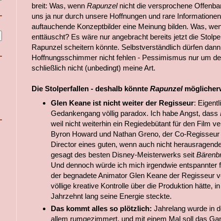
breit: Was, wenn
Rapunzel
nicht die versprochene Offenba
uns ja nur durch unsere Hoffnungen und rare Informationen
auftauchende Konzeptbilder eine Meinung bilden. Was, wen
enttäuscht? Es wäre nur angebracht bereits jetzt die Stolp
Rapunzel scheitern könnte. Selbstverständlich dürfen dann
Hoffnungsschimmer nicht fehlen - Pessimismus nur um des
schließlich nicht (unbedingt) meine Art.
Die Stolperfallen - deshalb könnte
Rapunzel
möglicherw
Glen Keane ist nicht weiter der Regisseur
: Eigentl
Gedankengang völlig paradox. Ich habe Angst, dass
weil nicht weiterhin ein Regiedebütant für den Film ve
Byron Howard und Nathan Greno, der Co-Regisseur 
Director eines guten, wenn auch nicht herausragende
gesagt des besten Disney-Meisterwerks seit
Bärenb
Und dennoch würde ich mich irgendwie entspannter f
der begnadete Animator Glen Keane der Regisseur 
völlige kreative Kontrolle über die Produktion hätte, in
Jahrzehnt lang seine Energie steckte.
Das kommt alles so plötzlich:
Jahrelang wurde in d
allem rumgezimmert, und mit einem Mal soll das Ga