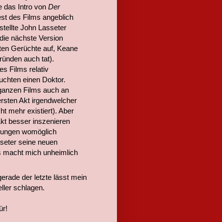
 das Intro von
Der
st des Films angeblich
stellte John Lasseter
 die nächste Version
sten Gerüchte auf, Keane
ründen auch tat).
s Films relativ
uchten einen Doktor.
ganzen Films auch an
rsten Akt irgendwelcher
ht mehr existiert). Aber
kt besser inszenieren
ffnungen womöglich
sseter seine neuen
s macht mich unheimlich
erade der letzte lässt mein
ller schlagen.
ür!