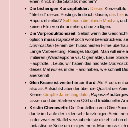
einen Knick in die Statistik machen?
Die bisherigen Konzeptbilder:
Dieses
Konzeptbild i
"Titelbild" dieses Postings finde ich klasse,
das hier
is
Rapunzel selbst?
Seht euch die blonde Maid an
, und 
keinen Film von ihr ansehen, ohne zu lügen.
Die Vorproduktionszeit
: Selbst wenn die Geschicht
optisch
muss
Rapunzel
doch wohl beeindruckend sein
Dornröschen
(einem der hübschesten Filme überhaupt
Lange Vorbereitung. Riesiges Budget. Man will eine
imitieren (Wandteppiche vs. Ölgemälde). Eine blond
Hauptrolle... Leute, wir haben das nächste
Dornrösc
dieses Mal
wir
es in der Hand haben, wie schnell Dis
anerkennt!
Glen Keane ist weiterhin an Bord
: Als Produzent u
also als Aufsichtshabender über die Qualität der Ani
Keane
kämpfte Jahre lang dafür
,
Rapunzel
außergewö
lassen und die Stärken von CGI und traditioneller Ani
Kristin Chenoweth
: Die Darstellerin von Olive Sno
durfte im Laufe der leider sehr kurzlebigen Serie meh
in der zweiten Staffel verzauberte sie die eh schon 
fantastische Serie um einiges mehr. Man muss sich n