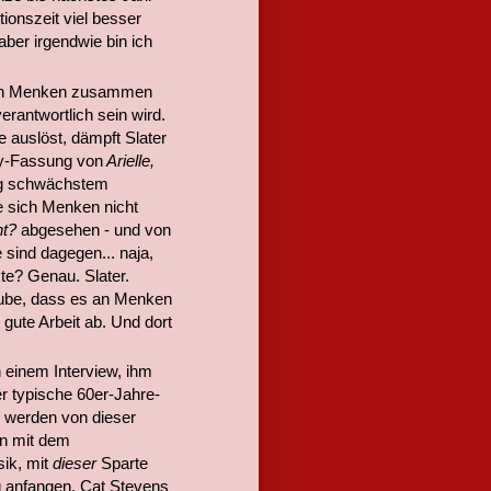
ktionszeit viel besser
ber irgendwie bin ich
Alan Menken zusammen
erantwortlich sein wird.
auslöst, dämpft Slater
ay-Fassung von
Arielle,
ng schwächstem
 sich Menken nicht
nt?
abgesehen - und von
e sind dagegen... naja,
te? Genau. Slater.
aube, dass es an Menken
gute Arbeit ab. Und dort
 einem Interview, ihm
r typische 60er-Jahre-
e werden von dieser
in mit dem
sik, mit
dieser
Sparte
g anfangen. Cat Stevens