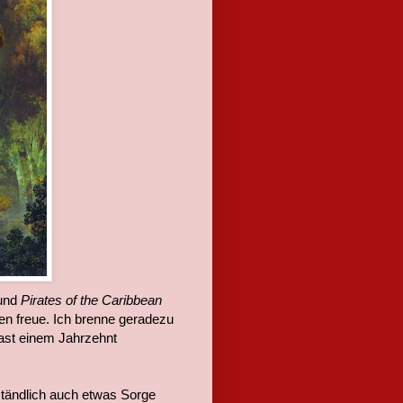
 und
Pirates of the Caribbean
en freue. Ich brenne geradezu
ast einem Jahrzehnt
ständlich auch etwas Sorge