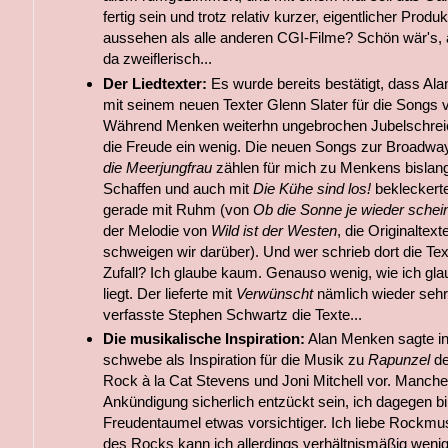
fertig sein und trotz relativ kurzer, eigentlicher Produ
aussehen als alle anderen CGI-Filme? Schön wär's, a
da zweiflerisch...
Der Liedtexter:
Es wurde bereits bestätigt, dass 
mit seinem neuen Texter Glenn Slater für die Songs v
Während Menken weiterhn ungebrochen Jubelschreie 
die Freude ein wenig. Die neuen Songs zur Broadw
die Meerjungfrau
zählen für mich zu Menkens bisla
Schaffen und auch mit
Die Kühe sind los!
bekleckerte
gerade mit Ruhm (von
Ob die Sonne je wieder schei
der Melodie von
Wild ist der Westen
, die Originaltext
schweigen wir darüber). Und wer schrieb dort die Tex
Zufall? Ich glaube kaum. Genauso wenig, wie ich gl
liegt. Der lieferte mit
Verwünscht
nämlich wieder sehr 
verfasste Stephen Schwartz die Texte...
Die musikalische Inspiration:
Alan Menken sagte in
schwebe als Inspiration für die Musik zu
Rapunzel
de
Rock à la Cat Stevens und Joni Mitchell vor. Manch
Ankündigung sicherlich entzückt sein, ich dagegen b
Freudentaumel etwas vorsichtiger. Ich liebe Rockmu
des Rocks kann ich allerdings verhältnismäßig weni