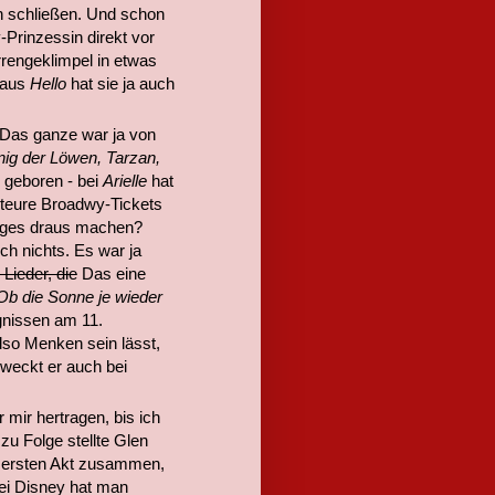
n schließen. Und schon
Prinzessin direkt vor
rengeklimpel in etwas
(aus
Hello
hat sie ja auch
 Das ganze war ja von
ig der Löwen, Tarzan,
n geboren - bei
Arielle
hat
 teure Broadwy-Tickets
tiges draus machen?
h nichts. Es war ja
 Lieder, die
Das eine
Ob die Sonne je wieder
ignissen am 11.
so Menken sein lässt,
 weckt er auch bei
 mir hertragen, bis ich
zu Folge stellte Glen
 ersten Akt zusammen,
ei Disney hat man