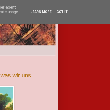
user-agent
erate usage
LEARN MORE
GOT IT
 was wir uns