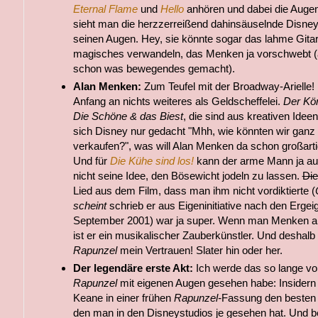
Eternal Flame
und
Hello
anhören und dabei die Auge
sieht man die herzzerreißend dahinsäuselnde Disney-
seinen Augen. Hey, sie könnte sogar das lahme Gitar
magisches verwandeln, das Menken ja vorschwebt 
schon was bewegendes gemacht).
Alan Menken:
Zum Teufel mit der Broadway-Arielle!
Anfang an nichts weiteres als Geldscheffelei.
Der Kön
Die Schöne & das Biest
, die sind aus kreativen Idee
sich Disney nur gedacht "Mhh, wie könnten wir ganz
verkaufen?", was will Alan Menken da schon großar
Und für
Die Kühe sind los!
kann der arme Mann ja auc
nicht seine Idee, den Bösewicht jodeln zu lassen.
Die
Lied aus dem Film, dass man ihm nicht vordiktierte (
scheint
schrieb er aus Eigeninitiative nach den Erge
September 2001) war ja super. Wenn man Menken al
ist er ein musikalischer Zauberkünstler. Und deshalb
Rapunzel
mein Vertrauen! Slater hin oder her.
Der legendäre erste Akt:
Ich werde das so lange vor
Rapunzel
mit eigenen Augen gesehen habe: Insidern 
Keane in einer frühen
Rapunzel-
Fassung den besten
den man in den Disneystudios je gesehen hat. Und b