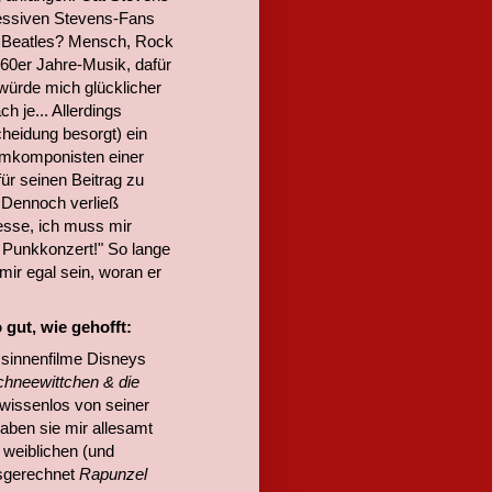
gressiven Stevens-Fans
e Beatles? Mensch, Rock
r 60er Jahre-Musik, dafür
würde mich glücklicher
 je... Allerdings
cheidung besorgt) ein
ilmkomponisten einer
für seinen Beitrag zu
 Dennoch verließ
sse, ich muss mir
n Punkkonzert!" So lange
ir egal sein, woran er
gut, wie gehofft:
sinnenfilme Disneys
hneewittchen & die
gewissenlos von seiner
haben sie mir allesamt
 weiblichen (und
usgerechnet
Rapunzel