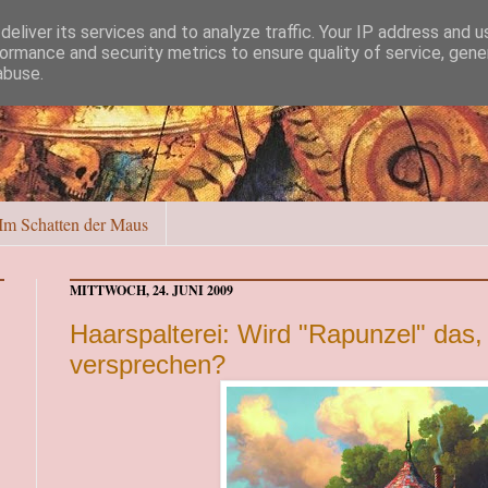
eliver its services and to analyze traffic. Your IP address and 
ormance and security metrics to ensure quality of service, gen
abuse.
Im Schatten der Maus
MITTWOCH, 24. JUNI 2009
Haarspalterei: Wird "Rapunzel" das,
versprechen?