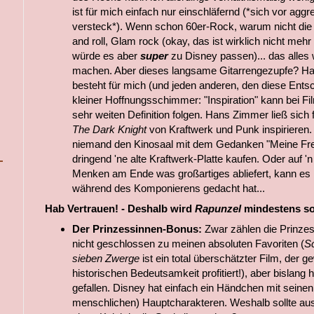
ist für mich einfach nur einschläfernd (*sich vor ag
versteck*). Wenn schon 60er-Rock, warum nicht di
and roll, Glam rock (okay, das ist wirklich nicht meh
würde es aber
super
zu Disney passen)... das alles 
machen. Aber dieses langsame Gitarrengezupfe? Hach
besteht für mich (und jeden anderen, den diese Ents
kleiner Hoffnungsschimmer: "Inspiration" kann bei F
sehr weiten Definition folgen. Hans Zimmer ließ sich 
The Dark Knight
von Kraftwerk und Punk inspirieren.
niemand den Kinosaal mit dem Gedanken "Meine Fre
dringend 'ne alte Kraftwerk-Platte kaufen. Oder auf '
Menken am Ende was großartiges abliefert, kann es m
während des Komponierens gedacht hat...
Hab Vertrauen! - Deshalb wird
Rapunzel
mindestens so 
Der Prinzessinnen-Bonus:
Zwar zählen die Prinzes
nicht geschlossen zu meinen absoluten Favoriten (
Sc
sieben Zwerge
ist ein total überschätzter Film, der 
historischen Bedeutsamkeit profitiert!), aber bislang 
gefallen. Disney hat einfach ein Händchen mit seinen
menschlichen) Hauptcharakteren. Weshalb sollte a