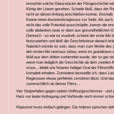
immerhin solche Glanzstücke der Filmgeschichte wie
König der Löwen
gesehen. Schade bloß, dass der Re
nicht an diesen Anfang anschließen konnte. Deshalb 
Keane einen Assistentsregisseur zur Seite. Als auch
nicht das volle Potential ausschröpfte, kamen die er
solle abdanken (was er dann aus gesundheitlichen G
Dennoch - so wie es munkelt, scheint der erste Akt de
festzustehen und bloß die Geschehnisse danach brä
Natürlich könnte es sein, dass man zum Wohle des 
den ersten Akt ranmuss (etwa, wenn im grandiosen e
Müll aus dem dritten vorbereitet wurde, der so gar nic
wenn man lediglich die Geschichte ab dem zweiten A
muss... bleibt uns Keanes heiliger Gral der Filmerö
komplett erhalten. Zumindest bezweifle ich, dass La
Regisseure etwas perfektes zerstören lässt. Und da
zuversichtlich ob dieses Films...
Vier Stolperfallen gegen sieben Hoffnungsschimmer - und g
Herz vor lauter Aufregung und Vorfreude noch immer schne
Rapunzel
muss einfach gelingen. Die Indizen sprechen daf