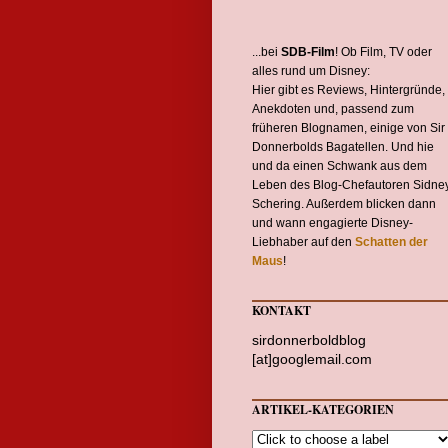
...bei
SDB-Film
! Ob Film, TV oder
alles rund um Disney:
Hier gibt es Reviews, Hintergründe,
Anekdoten und, passend zum
früheren Blognamen, einige von Sir
Donnerbolds Bagatellen. Und hie
und da einen Schwank aus dem
Leben des Blog-Chefautoren Sidne
Schering. Außerdem blicken dann
und wann engagierte Disney-
Liebhaber auf den
Schatten der
Maus
!
KONTAKT
sirdonnerboldblog
[at]googlemail.com
ARTIKEL-KATEGORIEN