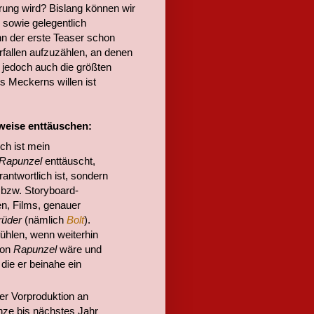
rung wird? Bislang können wir
 sowie gelegentlich
n der erste Teaser schon
erfallen aufzuzählen, an denen
 jedoch auch die größten
 Meckerns willen ist
eise enttäuschen:
ich ist mein
Rapunzel
enttäuscht,
rantwortlich ist, sondern
bzw. Storyboard-
n, Films, genauer
rüder
(nämlich
Bolt
).
ühlen, wenn weiterhin
von
Rapunzel
wäre und
 die er beinahe ein
er Vorproduktion an
nze bis nächstes Jahr