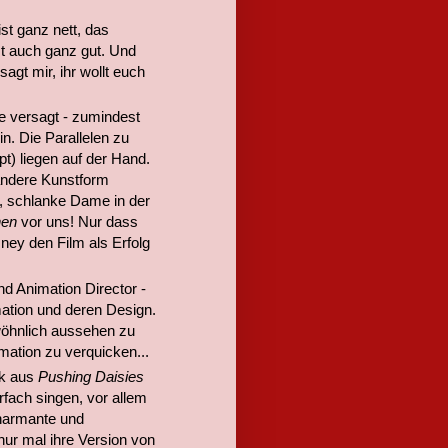
st ganz nett, das
t auch ganz gut. Und
sagt mir, ihr wollt euch
e versagt - zumindest
. Die Parallelen zu
) liegen auf der Hand.
 andere Kunstform
e, schlanke Dame in der
hen
vor uns! Nur dass
ney den Film als Erfolg
nd Animation Director -
mation und deren Design.
hnlich aussehen zu
mation zu verquicken...
ok aus
Pushing Daisies
rfach singen, vor allem
charmante und
ur mal ihre Version von