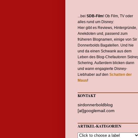
...bei
SDB-Film
! Ob Film, TV oder
alles rund um Disney:
Hier gibt es Reviews, Hintergründe,
Anekdoten und, passend zum
früheren Blognamen, einige von Sir
Donnerbolds Bagatellen. Und hie
und da einen Schwank aus dem
Leben des Blog-Chefautoren Sidne
Schering. Außerdem blicken dann
und wann engagierte Disney-
Liebhaber auf den
Schatten der
Maus
!
KONTAKT
sirdonnerboldblog
[at]googlemail.com
ARTIKEL-KATEGORIEN