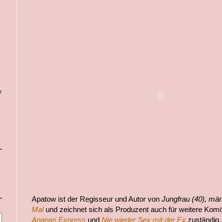
y
Apatow ist der Regisseur und Autor von
Jungfrau (40), män
Mal
und zeichnet sich als Produzent auch für weitere Kom
Ananas Express
und
Nie wieder Sex mit der Ex
zuständig