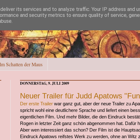
eliver its services and to analyze traffic. Your IP address and 
ormance and security metrics to ensure quality of service, gen
abuse.
Im Schatten der Maus
DONNERSTAG, 9. JULI 2009
Neuer Trailer für Judd Apatows "Fu
Der erste Trailer
war ganz gut, aber der neue Trailer zu Ap
spricht wohl eine deutlichere Sprache und liefert einen be
eigentlichen Film. Und mehr Bilder, die den Eindruck bestä
Rogen in letzter Zeit ganz schön abgenommen hat. Dafür 
Aber wen interessiert das schon? Der Film ist die Haupts
Eindruck Apatows reifstes Werk zu werden, ohne an Witz zu