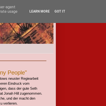
user-agent
erate usage
LEARN MORE
GOT IT
nny People"
atows neuster Regiearbeit
sseren Eindruck vom
tigen, dass der gute Seth
hat Jonah Hill zugenommen.
ache, und der macht den
 verlieren.