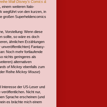
sreihe
Walt Disney's Comics &
, einem weiteren Italo-
 wegführt von den kurzen, in
ie großen Superheldencomics
che, Vorstellung: Wenn diese
 sollte, so wäre es doch
eren, ähnlichen Erzählungen
unveröffentlichten) Fantasy-
s an: Noch mehr fortlaufende
o nichts geringeres als
eiteren) alternativen
rds of Mickey
ebenfalls zum
 der Reihe
Mickey Mouse
)
 Interesse der US-Leser und
eröffentlichen. Nicht nur,
chen Sprache erscheinen (und
 nein es brächte mich einem