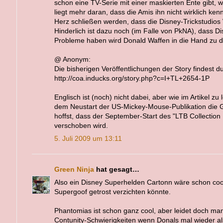
schon eine TV-Serie mit einer maskierten Ente gibt, w
liegt mehr daran, dass die Amis ihn nicht wirklich ke
Herz schließen werden, dass die Disney-Trickstudi
Hinderlich ist dazu noch (im Falle von PkNA), dass D
Probleme haben wird Donald Waffen in die Hand zu d
@ Anonym:
Die bisherigen Veröffentlichungen der Story findest d
http://coa.inducks.org/story.php?c=I+TL+2654-1P
Englisch ist (noch) nicht dabei, aber wie im Artikel zu
dem Neustart der US-Mickey-Mouse-Publikation die 
hoffst, dass der September-Start des "LTB Collection 
verschoben wird.
5. Juli 2009 um 13:11
Green Ninja
hat gesagt…
Also ein Disney Superhelden Cartonn wäre schon coo
Supergoof getrost verzichten könnte.
Phantomias ist schon ganz cool, aber leidet doch ma
Contunity-Schwierigkeiten wenn Donals mal wieder als 