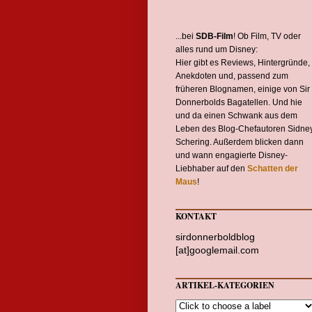
...bei
SDB-Film
! Ob Film, TV oder
alles rund um Disney:
Hier gibt es Reviews, Hintergründe,
Anekdoten und, passend zum
früheren Blognamen, einige von Sir
Donnerbolds Bagatellen. Und hie
und da einen Schwank aus dem
Leben des Blog-Chefautoren Sidne
Schering. Außerdem blicken dann
und wann engagierte Disney-
Liebhaber auf den
Schatten der
Maus
!
KONTAKT
sirdonnerboldblog
[at]googlemail.com
ARTIKEL-KATEGORIEN