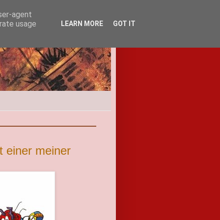
user-agent
erate usage
LEARN MORE
GOT IT
 einer meiner