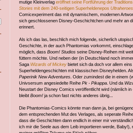
mutige Kleinverlag
eröffnet seine Fortführung der Tradition
Stories
mit dem 240-seitigen Superheldenepos
Ultraheroes
Comicexperiment das mit dynamischem, modernen Artwork
sich geschlossenen Disney-Geschichtchen und mehr an d
erinnert.
Als ich das las, beschlich mich folgende, sicherlich utopis
Geschichte, in der auch Phantomias vorkommt, einschlagen
möglich, dass
Boom! Studios
seine Disney-Reihen mit weit
füttern möchte. Und neben der (in Deutschland noch immer 
Saga
Wizards of Mickey
bietet sich da doch vor allem ein
Superheldengeschichten mit klassischen Disneyhelden. Als
Paperinik New Adventures
. Oder zumindest die in einem (w
Univsersum angesiedelte Reihe
Pk - Pikappa
. Und da
Wiza
Neustart der Disney Comics veröffentlicht wird (nämlich in
bleibt
Boom!
ja schon fast nichts anderes übrig...
Die Phantomias-Comics könnte man dann ja, bei genügend
dem entsprechenden Mut des Verlages, als seperate Reihe v
dass die Geschichten dann endlich in einer mir verständli
ich mir die Seele aus dem Leib importieren werde, Baby!),
meiner größten Träume ein Stück näher: