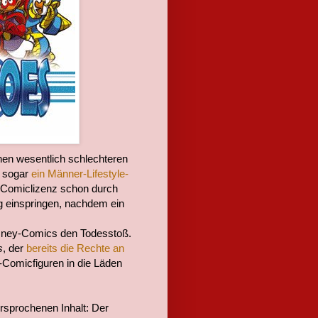
en wesentlich schlechteren
n sogar
ein Männer-Lifestyle-
S-Comiclizenz schon durch
g einspringen, nachdem ein
isney-Comics den Todesstoß.
s
, der
bereits die Rechte an
Comicfiguren in die Läden
rsprochenen Inhalt: Der