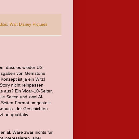
dios
,
Walt Disney Pictures
en, dass es wieder US-
Ausgaben von Gemstone
Konzept ist ja ein Witz!
tory nicht reinpassen.
 aus? Ein Vicar-10-Seiter,
lle Seiten und zwei Al-
ei-Seiten-Format umgestellt.
Genuss" der Geschichten
t an qualitativ
enial. Wäre zwar nichts für
t interessieren, aber