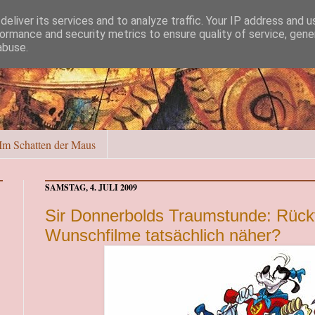
eliver its services and to analyze traffic. Your IP address and 
ormance and security metrics to ensure quality of service, gen
abuse.
Im Schatten der Maus
SAMSTAG, 4. JULI 2009
Sir Donnerbolds Traumstunde: Rückt
Wunschfilme tatsächlich näher?