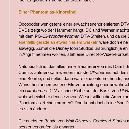
Einer Phantomias-Kinoreihe!
Ooooooder wenigstens einer erwachsenenorientierten DTV
DVDs zeigt wo der Hammer hängt. DC und Warner macht
mit dem PG-13-
Wonder-Woman
DTV-Streifen, und da die 
ebenfalls gerade an etwas Neuem werkeln
wäre doch eine 
abwegig. Zumal die DisneyToon Studios ursprünglich ja eh 
in Angriff nehmen wollten, statt eine Direct-to-Video-Forts
Natüüüürlich ist das alles reine Träumerei von mir. Damit d
Comics aufmerksam werden müsste
Ultraheroes
auf dem 
eine Bombe, und selbst dann wäre eine entsprechende, a
Wünschen angemessene Filmverarbeitung eher unwahrschei
ein
Ultraheroes
-DTV als eine Reihe auf der Basis von
PkN
wahrscheinlicher denn je zuvor. Wieso sollten die Amerikane
Phantomias-Reihe kommen? Dort kennt doch keine Sau Don
es sich ändern.
Die nächsten Bände von
Walt Disney's Comics & Storie
s 
besser verkaufen als erwartet...