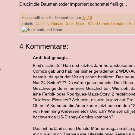
Drückt die Daumen (oder importiert schonmal fleißig)...
Eingestellt von
Sir Donnerbold
um
15:16
Labels:
Comics
,
Donald Duck
,
News
,
Walt Disney Animation Stu
4 Kommentare:
Andi hat gesagt…
Find's scheiße! Hab erst letztes Jahr herausbekomm
Comics gab und hab mir bisher gerademal 2 WDC-
bestellt, da geht der Verlag schon bankrott. Das neue 
Nur 24 Seiten??? Da würde ja so manche Don-Rosa-S
Geschweige denn mehrere Geschichten. Wie sieht das
eine Ferioli- oder Rodrigues-Maus-Story, 2 redaktione
Taliaferro-Einseiter? Ach nein, es wird ja jetzt auf Dr
Oh nein! Kommen die Amerikaner jetzt auch in den "
von Flemming Andersen etc? Und ich? Wie soll ich jetz
hochwertige US-Disney-Comics kommen?
Das mit holländischen Donald-Männermagazin ist ja g
mich, weil mich Themen wie Lifestyle oder Reisen nich