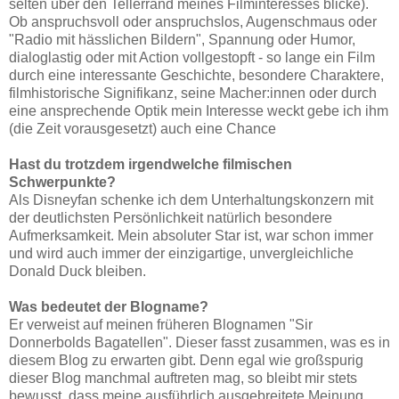
selten über den Tellerrand meines Filminteresses blicke).
Ob anspruchsvoll oder anspruchslos, Augenschmaus oder
"Radio mit hässlichen Bildern", Spannung oder Humor,
dialoglastig oder mit Action vollgestopft - so lange ein Film
durch eine interessante Geschichte, besondere Charaktere,
filmhistorische Signifikanz, seine Macher:innen oder durch
eine ansprechende Optik mein Interesse weckt gebe ich ihm
(die Zeit vorausgesetzt) auch eine Chance
Hast du trotzdem irgendwelche filmischen
Schwerpunkte
?
Als Disneyfan schenke ich dem Unterhaltungskonzern mit
der deutlichsten Persönlichkeit natürlich besondere
Aufmerksamkeit. Mein absoluter Star ist, war schon immer
und wird auch immer der einzigartige, unvergleichliche
Donald Duck bleiben.
Was bedeutet der Blogname?
Er verweist auf meinen früheren Blognamen "Sir
Donnerbolds Bagatellen". Dieser fasst zusammen, was es in
diesem Blog zu erwarten gibt. Denn egal wie großspurig
dieser Blog manchmal auftreten mag, so bleibt mir stets
bewusst, dass meine ausführlich ausgebreitete Meinung