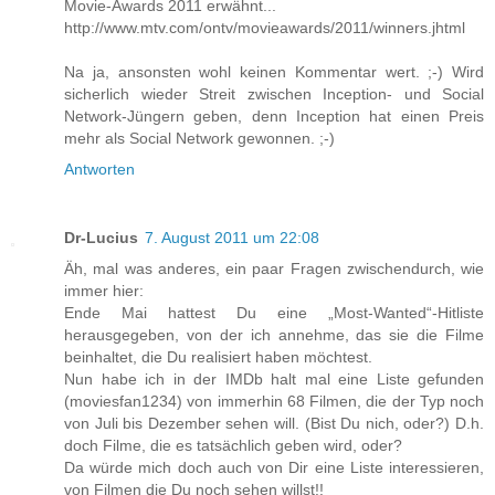
Movie-Awards 2011 erwähnt...
http://www.mtv.com/ontv/movieawards/2011/winners.jhtml
Na ja, ansonsten wohl keinen Kommentar wert. ;-) Wird
sicherlich wieder Streit zwischen Inception- und Social
Network-Jüngern geben, denn Inception hat einen Preis
mehr als Social Network gewonnen. ;-)
Antworten
Dr-Lucius
7. August 2011 um 22:08
Äh, mal was anderes, ein paar Fragen zwischendurch, wie
immer hier:
Ende Mai hattest Du eine „Most-Wanted“-Hitliste
herausgegeben, von der ich annehme, das sie die Filme
beinhaltet, die Du realisiert haben möchtest.
Nun habe ich in der IMDb halt mal eine Liste gefunden
(moviesfan1234) von immerhin 68 Filmen, die der Typ noch
von Juli bis Dezember sehen will. (Bist Du nich, oder?) D.h.
doch Filme, die es tatsächlich geben wird, oder?
Da würde mich doch auch von Dir eine Liste interessieren,
von Filmen die Du noch sehen willst!!