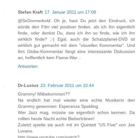
Stefan Kraft
17. Januar 2011 um 17:08
@SirDonnerbold: Oh je, hast Du jetzt den Eindruck, ich
würde den Film viel positiver finden, als ich ihn eigentlich
finde, oder denkst Du, dass ich ihn so finde, wie ich ihn
wirklich finde? ;-) Egal, auch die Schatzplanet-DVD ist
wirklich gut gemacht mit dem "visuellen Kommentar". Und
ihm Globe-Kommentar fängt eine interessante Diskussion
an, hoffentlich kein Flame-War...
Antworten
Dr-Lucius
23. Februar 2011 um 10:44
Grammy! Mitbekommen??
Na endlich hat mal wieder eine echte Musikerin den
Grammy gewonnen: Esperanza Spalding.
Wer Jazz mag, müsste sie eigentlich schon kennen. Da
rollten heute Nacht echte Biebertränen!
Zuletzt spielte sie auch mit im Quintett "US Five" von Joe
Lovano.
http://www.youtube.com/watch?