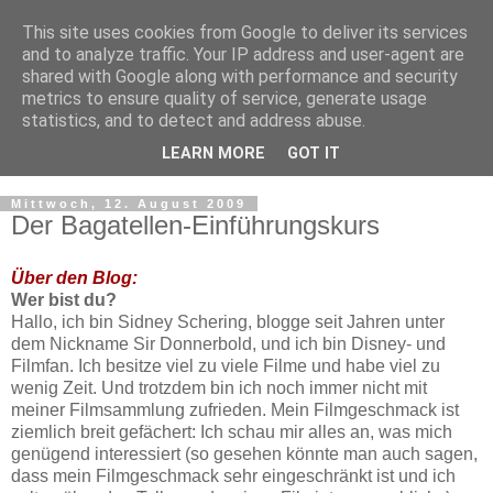
This site uses cookies from Google to deliver its services
and to analyze traffic. Your IP address and user-agent are
shared with Google along with performance and security
metrics to ensure quality of service, generate usage
statistics, and to detect and address abuse.
LEARN MORE
GOT IT
▼
Mittwoch, 12. August 2009
Der Bagatellen-Einführungskurs
Über den Blog:
Wer bist du?
Hallo, ich bin Sidney Schering, blogge seit Jahren unter
dem Nickname Sir Donnerbold, und ich bin Disney- und
Filmfan. Ich besitze viel zu viele Filme und habe viel zu
wenig Zeit. Und trotzdem bin ich noch immer nicht mit
meiner Filmsammlung zufrieden. Mein Filmgeschmack ist
ziemlich breit gefächert: Ich schau mir alles an, was mich
genügend interessiert (so gesehen könnte man auch sagen,
dass mein Filmgeschmack sehr eingeschränkt ist und ich