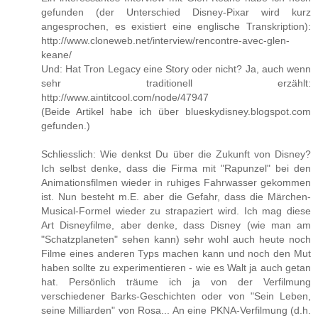
gefunden (der Unterschied Disney-Pixar wird kurz
angesprochen, es existiert eine englische Transkription):
http://www.cloneweb.net/interview/rencontre-avec-glen-
keane/
Und: Hat Tron Legacy eine Story oder nicht? Ja, auch wenn
sehr traditionell erzählt:
http://www.aintitcool.com/node/47947
(Beide Artikel habe ich über blueskydisney.blogspot.com
gefunden.)
Schliesslich: Wie denkst Du über die Zukunft von Disney?
Ich selbst denke, dass die Firma mit "Rapunzel" bei den
Animationsfilmen wieder in ruhiges Fahrwasser gekommen
ist. Nun besteht m.E. aber die Gefahr, dass die Märchen-
Musical-Formel wieder zu strapaziert wird. Ich mag diese
Art Disneyfilme, aber denke, dass Disney (wie man am
"Schatzplaneten" sehen kann) sehr wohl auch heute noch
Filme eines anderen Typs machen kann und noch den Mut
haben sollte zu experimentieren - wie es Walt ja auch getan
hat. Persönlich träume ich ja von der Verfilmung
verschiedener Barks-Geschichten oder von "Sein Leben,
seine Milliarden" von Rosa... An eine PKNA-Verfilmung (d.h.