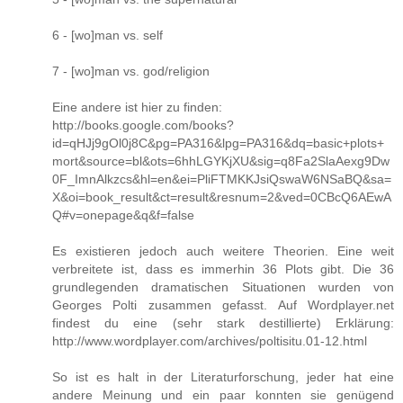
6 - [wo]man vs. self
7 - [wo]man vs. god/religion
Eine andere ist hier zu finden:
http://books.google.com/books?
id=qHJj9gOl0j8C&pg=PA316&lpg=PA316&dq=basic+plots+
mort&source=bl&ots=6hhLGYKjXU&sig=q8Fa2SlaAexg9Dw
0F_ImnAlkzcs&hl=en&ei=PliFTMKKJsiQswaW6NSaBQ&sa=
X&oi=book_result&ct=result&resnum=2&ved=0CBcQ6AEwA
Q#v=onepage&q&f=false
Es existieren jedoch auch weitere Theorien. Eine weit
verbreitete ist, dass es immerhin 36 Plots gibt. Die 36
grundlegenden dramatischen Situationen wurden von
Georges Polti zusammen gefasst. Auf Wordplayer.net
findest du eine (sehr stark destillierte) Erklärung:
http://www.wordplayer.com/archives/poltisitu.01-12.html
So ist es halt in der Literaturforschung, jeder hat eine
andere Meinung und ein paar konnten sie genügend