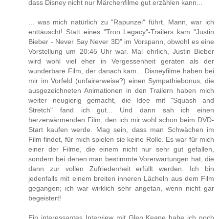
dass Disney nicht nur Märchenfilme gut erzählen kann...
... was mich natürlich zu "Rapunzel" führt. Mann, war ich
enttäuscht! Statt eines "Tron Legacy"-Trailers kam "Justin
Bieber - Never Say Never 3D" im Vorspann, obwohl es eine
Vorstellung um 20:45 Uhr war. Mal ehrlich, Justin Bieber
wird wohl viel eher in Vergessenheit geraten als der
wunderbare Film, der danach kam... Disneyfilme haben bei
mir im Vorfeld (unfairerweise?) einen Sympathiebonus, die
ausgezeichneten Animationen in den Trailern haben mich
weiter neugierig gemacht, die Idee mit "Squash and
Stretch" fand ich gut... Und dann sah ich einen
herzerwärmenden Film, den ich mir wohl schon beim DVD-
Start kaufen werde. Mag sein, dass man Schwächen im
Film findet, für mich spielen sie keine Rolle. Es war für mich
einer der Filme, die einem nicht nur sehr gut gefallen,
sondern bei denen man bestimmte Vorerwartungen hat, die
dann zur vollen Zufriedenheit erfüllt werden. Ich bin
jedenfalls mit einem breiten inneren Lächeln aus dem Film
gegangen; ich war wirklich sehr angetan, wenn nicht gar
begeistert!
Ein interessantes Interview mit Glen Keane habe ich noch