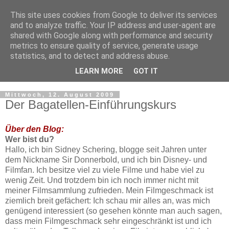
This site uses cookies from Google to deliver its services
and to analyze traffic. Your IP address and user-agent are
shared with Google along with performance and security
metrics to ensure quality of service, generate usage
statistics, and to detect and address abuse.
LEARN MORE
GOT IT
▼
Mittwoch, 12. August 2009
Der Bagatellen-Einführungskurs
Über den Blog:
Wer bist du?
Hallo, ich bin Sidney Schering, blogge seit Jahren unter
dem Nickname Sir Donnerbold, und ich bin Disney- und
Filmfan. Ich besitze viel zu viele Filme und habe viel zu
wenig Zeit. Und trotzdem bin ich noch immer nicht mit
meiner Filmsammlung zufrieden. Mein Filmgeschmack ist
ziemlich breit gefächert: Ich schau mir alles an, was mich
genügend interessiert (so gesehen könnte man auch sagen,
dass mein Filmgeschmack sehr eingeschränkt ist und ich