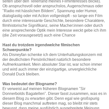
selten über den Tellerrand meines Filminteresses blicke).
Ob anspruchsvoll oder anspruchslos, Augenschmaus oder
"Radio mit hässlichen Bildern", Spannung oder Humor,
dialoglastig oder mit Action vollgestopft - so lange ein Film
durch eine interessante Geschichte, besondere Charaktere,
filmhistorische Signifikanz, seine Macher:innen oder durch
eine ansprechende Optik mein Interesse weckt gebe ich ihm
(die Zeit vorausgesetzt) auch eine Chance
Hast du trotzdem irgendwelche filmischen
Schwerpunkte
?
Als Disneyfan schenke ich dem Unterhaltungskonzern mit
der deutlichsten Persönlichkeit natürlich besondere
Aufmerksamkeit. Mein absoluter Star ist, war schon immer
und wird auch immer der einzigartige, unvergleichliche
Donald Duck bleiben.
Was bedeutet der Blogname?
Er verweist auf meinen früheren Blognamen "Sir
Donnerbolds Bagatellen". Dieser fasst zusammen, was es in
diesem Blog zu erwarten gibt. Denn egal wie großspurig
dieser Blog manchmal auftreten mag, so bleibt mir stets
bewusst, dass meine ausführlich ausgebreitete Meinung