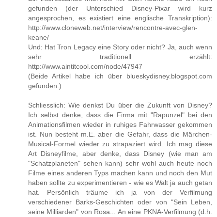
gefunden (der Unterschied Disney-Pixar wird kurz
angesprochen, es existiert eine englische Transkription):
http://www.cloneweb.net/interview/rencontre-avec-glen-
keane/
Und: Hat Tron Legacy eine Story oder nicht? Ja, auch wenn
sehr traditionell erzählt:
http://www.aintitcool.com/node/47947
(Beide Artikel habe ich über blueskydisney.blogspot.com
gefunden.)
Schliesslich: Wie denkst Du über die Zukunft von Disney?
Ich selbst denke, dass die Firma mit "Rapunzel" bei den
Animationsfilmen wieder in ruhiges Fahrwasser gekommen
ist. Nun besteht m.E. aber die Gefahr, dass die Märchen-
Musical-Formel wieder zu strapaziert wird. Ich mag diese
Art Disneyfilme, aber denke, dass Disney (wie man am
"Schatzplaneten" sehen kann) sehr wohl auch heute noch
Filme eines anderen Typs machen kann und noch den Mut
haben sollte zu experimentieren - wie es Walt ja auch getan
hat. Persönlich träume ich ja von der Verfilmung
verschiedener Barks-Geschichten oder von "Sein Leben,
seine Milliarden" von Rosa... An eine PKNA-Verfilmung (d.h.