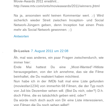
Movie-Awards 2011 erwähnt...
http://www.mtv.com/ontv/movieawards/2011/winners.jhtml
Na ja, ansonsten wohl keinen Kommentar wert. ;-) Wird
sicherlich wieder Streit zwischen Inception- und Social
Network-Jüngern geben, denn Inception hat einen Preis
mehr als Social Network gewonnen. ;-)
Antworten
Dr-Lucius
7. August 2011 um 22:08
Äh, mal was anderes, ein paar Fragen zwischendurch, wie
immer hier:
Ende Mai hattest Du eine „Most-Wanted“-Hitliste
herausgegeben, von der ich annehme, das sie die Filme
beinhaltet, die Du realisiert haben möchtest.
Nun habe ich in der IMDb halt mal eine Liste gefunden
(moviesfan1234) von immerhin 68 Filmen, die der Typ noch
von Juli bis Dezember sehen will. (Bist Du nich, oder?) D.h.
doch Filme, die es tatsächlich geben wird, oder?
Da würde mich doch auch von Dir eine Liste interessieren,
von Filmen die Du noch sehen willst!!