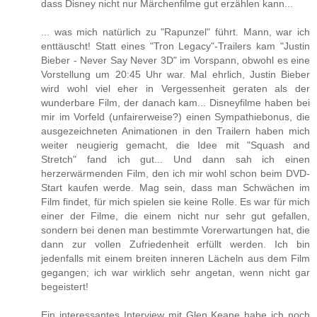
dass Disney nicht nur Märchenfilme gut erzählen kann...
... was mich natürlich zu "Rapunzel" führt. Mann, war ich
enttäuscht! Statt eines "Tron Legacy"-Trailers kam "Justin
Bieber - Never Say Never 3D" im Vorspann, obwohl es eine
Vorstellung um 20:45 Uhr war. Mal ehrlich, Justin Bieber
wird wohl viel eher in Vergessenheit geraten als der
wunderbare Film, der danach kam... Disneyfilme haben bei
mir im Vorfeld (unfairerweise?) einen Sympathiebonus, die
ausgezeichneten Animationen in den Trailern haben mich
weiter neugierig gemacht, die Idee mit "Squash and
Stretch" fand ich gut... Und dann sah ich einen
herzerwärmenden Film, den ich mir wohl schon beim DVD-
Start kaufen werde. Mag sein, dass man Schwächen im
Film findet, für mich spielen sie keine Rolle. Es war für mich
einer der Filme, die einem nicht nur sehr gut gefallen,
sondern bei denen man bestimmte Vorerwartungen hat, die
dann zur vollen Zufriedenheit erfüllt werden. Ich bin
jedenfalls mit einem breiten inneren Lächeln aus dem Film
gegangen; ich war wirklich sehr angetan, wenn nicht gar
begeistert!
Ein interessantes Interview mit Glen Keane habe ich noch