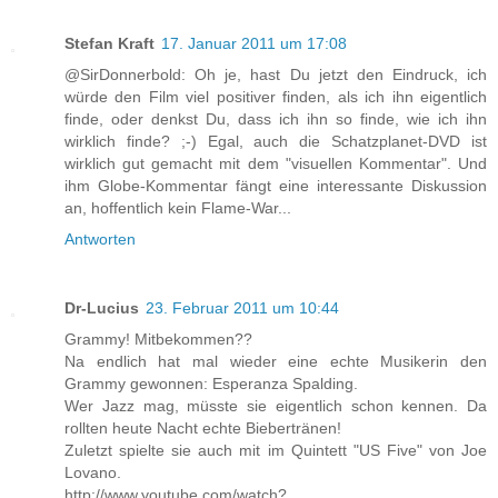
Stefan Kraft
17. Januar 2011 um 17:08
@SirDonnerbold: Oh je, hast Du jetzt den Eindruck, ich
würde den Film viel positiver finden, als ich ihn eigentlich
finde, oder denkst Du, dass ich ihn so finde, wie ich ihn
wirklich finde? ;-) Egal, auch die Schatzplanet-DVD ist
wirklich gut gemacht mit dem "visuellen Kommentar". Und
ihm Globe-Kommentar fängt eine interessante Diskussion
an, hoffentlich kein Flame-War...
Antworten
Dr-Lucius
23. Februar 2011 um 10:44
Grammy! Mitbekommen??
Na endlich hat mal wieder eine echte Musikerin den
Grammy gewonnen: Esperanza Spalding.
Wer Jazz mag, müsste sie eigentlich schon kennen. Da
rollten heute Nacht echte Biebertränen!
Zuletzt spielte sie auch mit im Quintett "US Five" von Joe
Lovano.
http://www.youtube.com/watch?