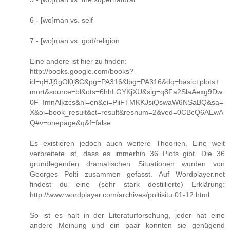
6 - [wo]man vs. self
7 - [wo]man vs. god/religion
Eine andere ist hier zu finden:
http://books.google.com/books?
id=qHJj9gOl0j8C&pg=PA316&lpg=PA316&dq=basic+plots+
mort&source=bl&ots=6hhLGYKjXU&sig=q8Fa2SlaAexg9Dw
0F_ImnAlkzcs&hl=en&ei=PliFTMKKJsiQswaW6NSaBQ&sa=
X&oi=book_result&ct=result&resnum=2&ved=0CBcQ6AEwA
Q#v=onepage&q&f=false
Es existieren jedoch auch weitere Theorien. Eine weit
verbreitete ist, dass es immerhin 36 Plots gibt. Die 36
grundlegenden dramatischen Situationen wurden von
Georges Polti zusammen gefasst. Auf Wordplayer.net
findest du eine (sehr stark destillierte) Erklärung:
http://www.wordplayer.com/archives/poltisitu.01-12.html
So ist es halt in der Literaturforschung, jeder hat eine
andere Meinung und ein paar konnten sie genügend