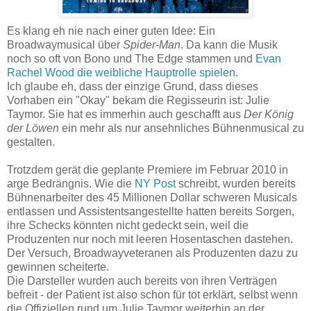
Es klang eh nie nach einer guten Idee: Ein
Broadwaymusical über
Spider-Man
. Da kann die Musik
noch so oft von Bono und The Edge stammen und
Evan
Rachel Wood die weibliche Hauptrolle spielen
.
Ich glaube eh, dass der einzige Grund, dass dieses
Vorhaben ein "Okay" bekam die Regisseurin ist: Julie
Taymor. Sie hat es immerhin auch geschafft aus
Der König
der Löwen
ein mehr als nur ansehnliches Bühnenmusical zu
gestalten.
Trotzdem gerät die geplante Premiere im Februar 2010 in
arge Bedrängnis. Wie die
NY Post
schreibt, wurden bereits
Bühnenarbeiter des 45 Millionen Dollar schweren Musicals
entlassen und Assistentsangestellte hatten bereits Sorgen,
ihre Schecks könnten nicht gedeckt sein, weil die
Produzenten nur noch mit leeren Hosentaschen dastehen.
Der Versuch, Broadwayveteranen als Produzenten dazu zu
gewinnen scheiterte.
Die Darsteller wurden auch bereits von ihren Verträgen
befreit - der Patient ist also schon für tot erklärt, selbst wenn
die Offiziellen rund um Julie Taymor weiterhin an der