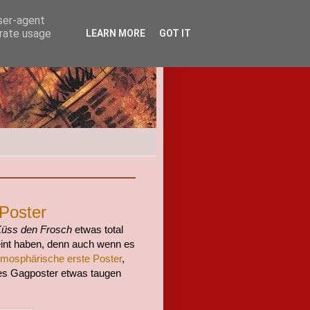
user-agent
erate usage
LEARN MORE
GOT IT
Poster
üss den Frosch
etwas total
eint haben, denn auch wenn es
tmosphärische erste Poster
,
mmes Gagposter etwas taugen