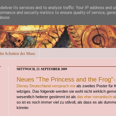
eliver its services and to analyze traffic. Your IP address and 
ormance and security metrics to ensure quality of service, gen
abuse.
Im Schatten der Maus
MITTWOCH, 23. SEPTEMBER 2009
Neues "The Princess and the Frog"-
Disney Deutschland versprach mir
als zweites Poster für
K
witziges. Das folgende werden sie wohl nicht wirklich gem
wesentlich heiterer gestimmt ist als
das eher romantisch-a
so ist es noch immer viel zu stilvoll, als dass es als du
könnte: