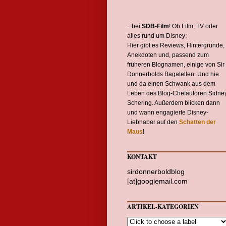
...bei
SDB-Film
! Ob Film, TV oder
alles rund um Disney:
Hier gibt es Reviews, Hintergründe,
Anekdoten und, passend zum
früheren Blognamen, einige von Sir
Donnerbolds Bagatellen. Und hie
und da einen Schwank aus dem
Leben des Blog-Chefautoren Sidne
Schering. Außerdem blicken dann
und wann engagierte Disney-
Liebhaber auf den
Schatten der
Maus
!
KONTAKT
sirdonnerboldblog
[at]googlemail.com
ARTIKEL-KATEGORIEN