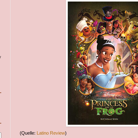
y
(Quelle:
Latino Review
)