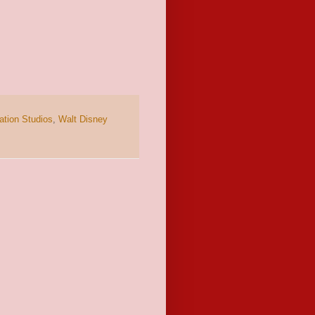
ation Studios
,
Walt Disney