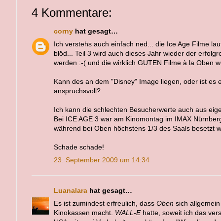
4 Kommentare:
corny
hat gesagt…
Ich verstehs auch einfach ned... die Ice Age Filme la
blöd... Teil 3 wird auch dieses Jahr wieder der erfolg
werden :-( und die wirklich GUTEN Filme à la Oben
Kann des an dem "Disney" Image liegen, oder ist es e
anspruchsvoll?
Ich kann die schlechten Besucherwerte auch aus eige
Bei ICE AGE 3 war am Kinomontag im IMAX Nürnberg 
während bei Oben höchstens 1/3 des Saals besetzt w
Schade schade!
23. September 2009 um 14:34
Luanalara
hat gesagt…
Es ist zumindest erfreulich, dass
Oben
sich allgemein
Kinokassen macht.
WALL-E
hatte, soweit ich das ver