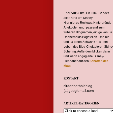
...bei
SDB-Film
! Ob Film, TV oder
alles rund um Disney:
Hier gibt es Reviews, Hintergründe,
Anekdoten und, passend zum
früheren Blognamen, einige von Sir
Donnerbolds Bagatellen. Und hie
und da einen Schwank aus dem
Leben des Blog-Chefautoren Sidne
Schering. Außerdem blicken dann
und wann engagierte Disney-
Liebhaber auf den
Schatten der
Maus
!
KONTAKT
sirdonnerboldblog
[at]googlemail.com
ARTIKEL-KATEGORIEN