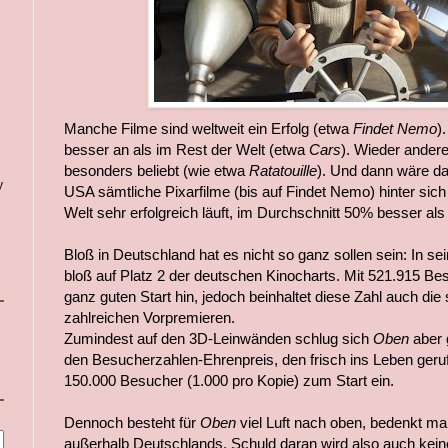
Manche Filme sind weltweit ein Erfolg (etwa
Findet Nemo
)
besser an als im Rest der Welt (etwa
Cars
). Wieder ander
besonders beliebt (wie etwa
Ratatouille
). Und dann wäre d
y
USA sämtliche Pixarfilme (bis auf Findet Nemo) hinter sich
Welt sehr erfolgreich läuft, im Durchschnitt 50% besser al
Bloß in Deutschland hat es nicht so ganz sollen sein: In s
bloß auf Platz 2 der deutschen Kinocharts. Mit 521.915 Be
ganz guten Start hin, jedoch beinhaltet diese Zahl auch die
zahlreichen Vorpremieren.
Zumindest auf den 3D-Leinwänden schlug sich
Oben
aber 
den Besucherzahlen-Ehrenpreis, den frisch ins Leben ger
150.000 Besucher (1.000 pro Kopie) zum Start ein.
Dennoch besteht für
Oben
viel Luft nach oben, bedenkt m
außerhalb Deutschlands. Schuld daran wird also auch keine 