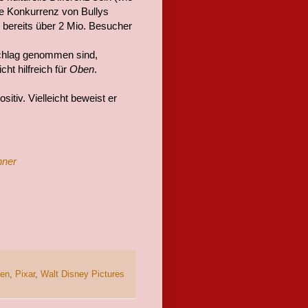
ve Konkurrenz von Bullys
 bereits über 2 Mio. Besucher
chlag genommen sind,
cht hilfreich für
Oben
.
ositiv. Vielleicht beweist er
nner
en
,
Pixar
,
Walt Disney Pictures