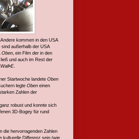
. Andere kommen in den USA
e sind außerhalb der USA
a
Oben
, ein Film der in den
 ließ und auch im Rest der
s
Wall•E
.
einer Startwoche landete
Oben
suchern legte
Oben
einen
 starken Zahlen der
ganz robust und konnte sich
ufenen 3D-Bogey für rund
an die hervorragenden Zahlen
kulturelle Differenz sein (wie