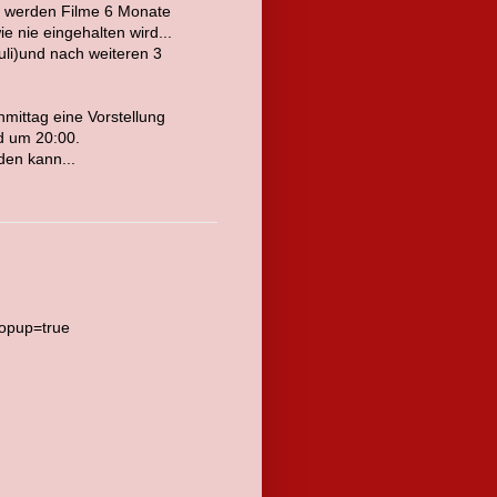
t, werden Filme 6 Monate
e nie eingehalten wird...
uli)und nach weiteren 3
mittag eine Vorstellung
d um 20:00.
den kann...
Popup=true