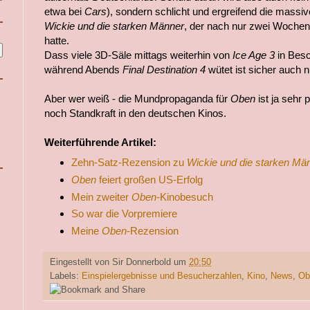
etwa bei
Cars
), sondern schlicht und ergreifend die massi
Wickie und die starken Männer
, der nach nur zwei Wochen
hatte.
Dass viele 3D-Säle mittags weiterhin von
Ice Age 3
in Bes
während Abends
Final Destination 4
wütet ist sicher auch ni
Aber wer weiß - die Mundpropaganda für
Oben
ist ja sehr p
noch Standkraft in den deutschen Kinos.
Weiterführende Artikel:
Zehn-Satz-Rezension zu
Wickie und die starken Mä
Oben
feiert großen US-Erfolg
Mein zweiter
Oben
-Kinobesuch
So war die Vorpremiere
Meine
Oben
-Rezension
Eingestellt von
Sir Donnerbold
um
20:50
Labels:
Einspielergebnisse und Besucherzahlen
,
Kino
,
News
,
Ob