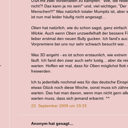
USA mit zwei Vorbehalten zu kämpfen: "Wie, die rede
nicht?! Das kann ja nix sein!" und, viel wichtiger, "Der
Menschen!!!" Was natürlich totaler Mumpitz ist, aber si
ist nun mal leider häufig nicht angesagt...
Oben
hat natürlich, wie du schon sagst, ganz einfach
Wickie
. Auch wenn
Oben
unzweifelhaft der bessere Fil
lieber erstmal den neuen Bully gucken. Ich fand's au
Vorpremiere bei uns nur sehr schwach besucht war...
Was 3D angeht - es ist schon erstaunlich, wie extrem
läuft. Ich fand den zwar auch sehr lustig... aber da re
warten. Hoffen wir mal, dass für
Oben
möglichst flott
freiwerden.
Ich tu jedenfalls nochmal was für das deutsche Einspie
etwas Glück noch diese Woche, sonst muss ich zähne
warten. Das hat man davon, wenn man nicht gern alle
warten muss, dass sich jemand erbarmt. ^^
23. September 2009 um 19:33
Anonym hat gesagt…