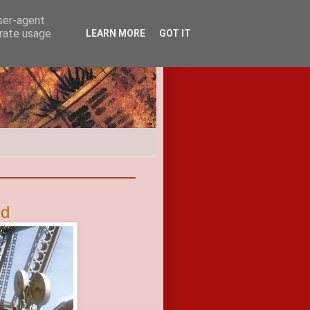
user-agent
erate usage
LEARN MORE
GOT IT
nd