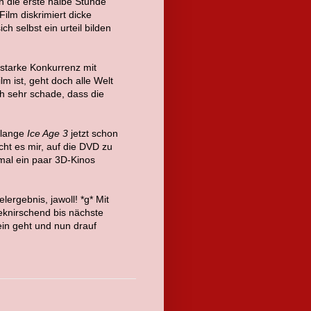
n die erste halbe Stunde
 Film diskrimiert dicke
ch selbst ein urteil bilden
 starke Konkurrenz mit
m ist, geht doch alle Welt
ch sehr schade, dass die
 lange
Ice Age 3
jetzt schon
icht es mir, auf die DVD zu
 mal ein paar 3D-Kinos
lergebnis, jawoll! *g* Mit
knirschend bis nächste
in geht und nun drauf