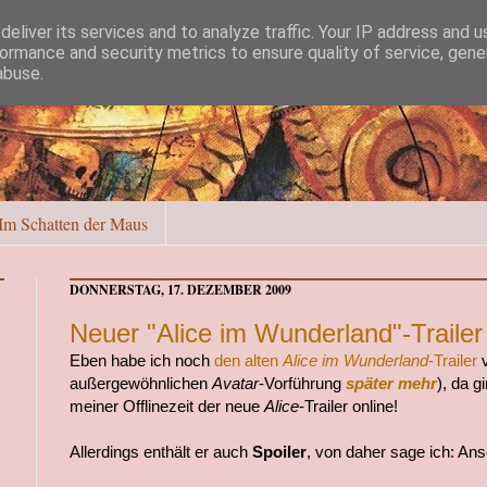
eliver its services and to analyze traffic. Your IP address and 
ormance and security metrics to ensure quality of service, gen
abuse.
Im Schatten der Maus
DONNERSTAG, 17. DEZEMBER 2009
Neuer "Alice im Wunderland"-Trailer
Eben habe ich noch
den alten
Alice im Wunderland
-Trailer
außergewöhnlichen
Avatar
-Vorführung
später mehr
), da g
meiner Offlinezeit der neue
Alice
-Trailer online!
Allerdings enthält er auch
Spoiler
, von daher sage ich: An