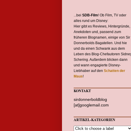
...bei
SDB-Film
! Ob Film, TV oder
alles rund um Disney:
Hier gibt es Reviews, Hintergründe,
Anekdoten und, passend zum
früheren Blognamen, einige von Sir
Donnerbolds Bagatellen. Und hie
und da einen Schwank aus dem
Leben des Blog-Chefautoren Sidne
Schering. Außerdem blicken dann
und wann engagierte Disney-
Liebhaber auf den
Schatten der
Maus
!
KONTAKT
sirdonnerboldblog
[at]googlemail.com
ARTIKEL-KATEGORIEN