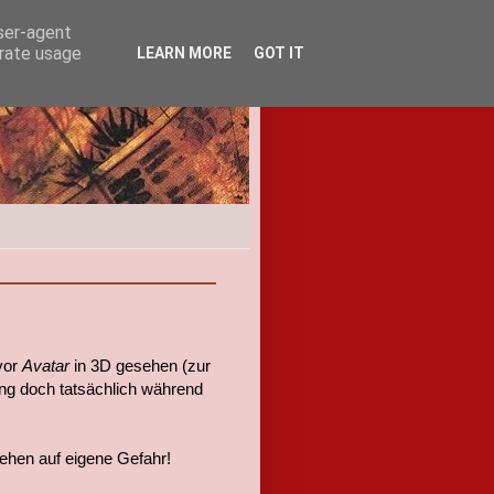
user-agent
erate usage
LEARN MORE
GOT IT
vor
Avatar
in 3D gesehen (zur
ing doch tatsächlich während
sehen auf eigene Gefahr!