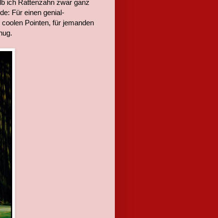
halb ich Rattenzahn zwar ganz
de: Für einen genial-
 coolen Pointen, für jemanden
nug.