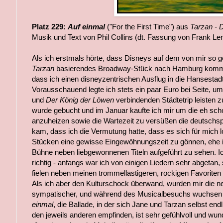
Platz 229:
Auf einmal
("For the First Time") aus
Tarzan - 
Musik und Text von Phil Collins (dt. Fassung von Frank Len
Als ich erstmals hörte, dass Disneys auf dem von mir so ge
Tarzan
basierendes Broadway-Stück nach Hamburg kommen 
dass ich einen disneyzentrischen Ausflug in die Hansestad
Vorausschauend legte ich stets ein paar Euro bei Seite, u
und
Der König der Löwen
verbindenden Städtetrip leisten
wurde gebucht und im Januar kaufte ich mir um die eh sch
anzuheizen sowie die Wartezeit zu versüßen die deutschs
kam, dass ich die Vermutung hatte, dass es sich für mich
Stücken eine gewisse Eingewöhnungszeit zu gönnen, ehe ic
Bühne neben liebgewonnenen Titeln aufgeführt zu sehen. Ic
richtig - anfangs war ich von einigen Liedern sehr abgetan,
fielen neben meinen trommellastigeren, rockigen Favoriten 
Als ich aber den Kulturschock überwand, wurden mir die 
sympatischer, und während des Musicalbesuchs wuchsen s
einmal
, die Ballade, in der sich Jane und Tarzan selbst end
den jeweils anderen empfinden, ist sehr gefühlvoll und wu