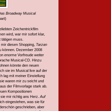
Das Broadway Musical
art)
liebten Zeichentrickfilm
wird, war mir sofort klar,
t tätigen muss.
m mir diesen Shopping,
Tarzan
 zu können. Dezember 2008
on enorme Vorfreude weiter
prache Musical-CD. Hinzu
 lohnen könnte den neuen
h sie im Musical live auf der
h lag mit meiner Einstellung
 sie waren mir zu seicht und
aus der Filmvorlage stark ab.
neuen Kompositionen
ie mir richtig ans Herz.
Auf
lich eingestehen, was sie für
nderschön geschrieben, aber