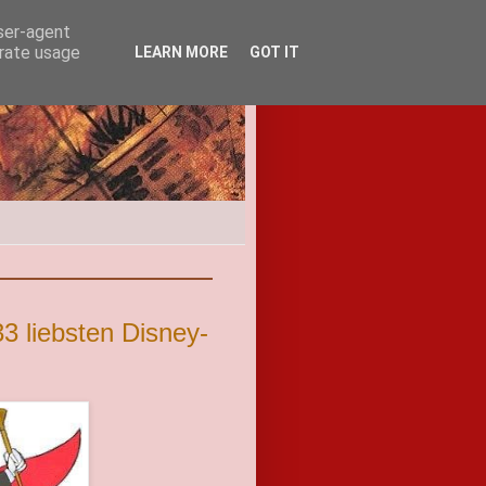
user-agent
erate usage
LEARN MORE
GOT IT
3 liebsten Disney-