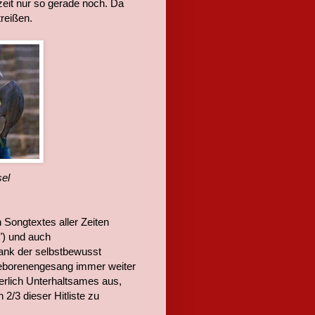
zeit nur so gerade noch. Da
treißen.
sel
 Songtextes aller Zeiten
") und auch
ank der selbstbewusst
geborenengesang immer weiter
rlich Unterhaltsames aus,
2/3 dieser Hitliste zu