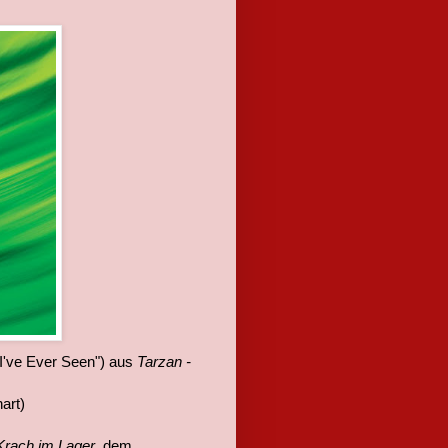
I've Ever Seen") aus
Tarzan -
art)
Krach im Lager
, dem