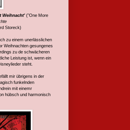
t Weihnacht'
("One More
chte
rd Storeck)
mich zu einem unerlässlichen
 vor Weihnachten gesungenes
lerdings zu de schwächeren
iche Leistung ist, wenn ein
sneylieder steht.
efällt mir übrigens in der
magisch funkelnden
ndrein mit einemr
sion hübsch und harmonisch