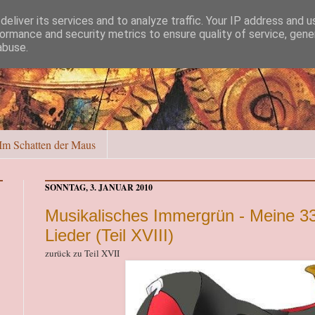
eliver its services and to analyze traffic. Your IP address and 
ormance and security metrics to ensure quality of service, gen
abuse.
Im Schatten der Maus
SONNTAG, 3. JANUAR 2010
Musikalisches Immergrün - Meine 33
Lieder (Teil XVIII)
zurück zu Teil XVII