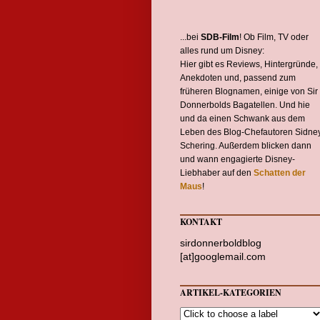
...bei
SDB-Film
! Ob Film, TV oder
alles rund um Disney:
Hier gibt es Reviews, Hintergründe,
Anekdoten und, passend zum
früheren Blognamen, einige von Sir
Donnerbolds Bagatellen. Und hie
und da einen Schwank aus dem
Leben des Blog-Chefautoren Sidne
Schering. Außerdem blicken dann
und wann engagierte Disney-
Liebhaber auf den
Schatten der
Maus
!
KONTAKT
sirdonnerboldblog
[at]googlemail.com
ARTIKEL-KATEGORIEN