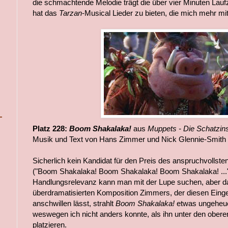
die schmachtende Melodie trägt die über vier Minuten Lauf
hat das
Tarzan
-Musical Lieder zu bieten, die mich mehr mi
Platz 228:
Boom Shakalaka!
aus
Muppets - Die Schatzin
Musik und Text von Hans Zimmer und Nick Glennie-Smith
Sicherlich kein Kandidat für den Preis des anspruchvollsten
("Boom Shakalaka! Boom Shakalaka! Boom Shakalaka! ...
Handlungsrelevanz kann man mit der Lupe suchen, aber d
überdramatisierten Komposition Zimmers, der diesen Ein
anschwillen lässt, strahlt
Boom Shakalaka!
etwas ungeheue
weswegen ich nicht anders konnte, als ihn unter den oberen 
platzieren.