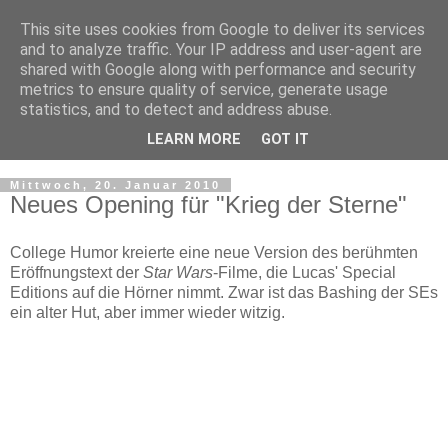
This site uses cookies from Google to deliver its services
and to analyze traffic. Your IP address and user-agent are
shared with Google along with performance and security
metrics to ensure quality of service, generate usage
statistics, and to detect and address abuse.
LEARN MORE
GOT IT
▼
Mittwoch, 20. Januar 2010
Neues Opening für "Krieg der Sterne"
College Humor kreierte eine neue Version des berühmten
Eröffnungstext der
Star Wars
-Filme, die Lucas' Special
Editions auf die Hörner nimmt. Zwar ist das Bashing der SEs
ein alter Hut, aber immer wieder witzig.