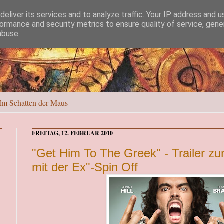
eliver its services and to analyze traffic. Your IP address and 
ormance and security metrics to ensure quality of service, gen
abuse.
Im Schatten der Maus
FREITAG, 12. FEBRUAR 2010
"Get Him To The Greek" - Trailer z
mit der Ex"-Spin Off