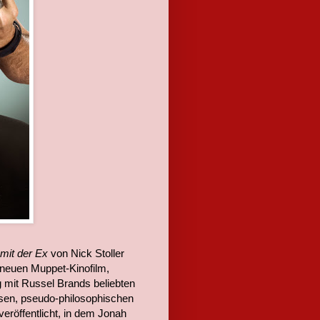
mit der Ex
von Nick Stoller
m neuen Muppet-Kinofilm,
g mit Russel Brands beliebten
sen, pseudo-philosophischen
veröffentlicht, in dem Jonah