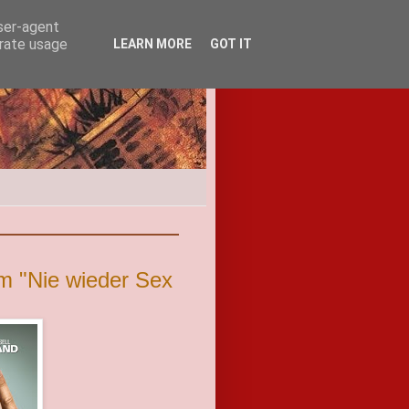
user-agent
erate usage
LEARN MORE
GOT IT
um "Nie wieder Sex