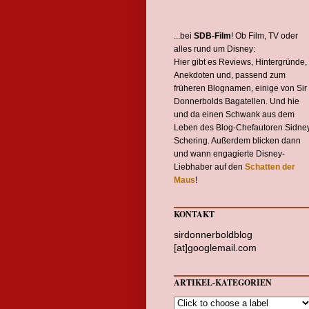
...bei
SDB-Film
! Ob Film, TV oder
alles rund um Disney:
Hier gibt es Reviews, Hintergründe,
Anekdoten und, passend zum
früheren Blognamen, einige von Sir
Donnerbolds Bagatellen. Und hie
und da einen Schwank aus dem
Leben des Blog-Chefautoren Sidne
Schering. Außerdem blicken dann
und wann engagierte Disney-
Liebhaber auf den
Schatten der
Maus
!
KONTAKT
sirdonnerboldblog
[at]googlemail.com
ARTIKEL-KATEGORIEN