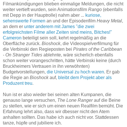
Filmankündigungen blieben einmalige Meldungen, die nicht
weiter vertieft wurden, sein Animationsfilm
Rango
(ebenfalls
mit Depp in der Hauptrolle) nahm aber ...
kuriose,
sehenswerte Formen
an und der Episodenfilm
Heavy Metal
,
an dem er
unter anderem mit James "die zwei
erfolgreichsten Filme aller Zeiten sind meins, Bitches!"
Cameron
beteiligt sein soll, kehrt regelmäßig an die
Oberfläche zurück.
Bioshock
, die Videospielverfilmung für
die Verbinski den Regieposten bei
Pirates of the Caribbean
- On Stranger Tides
ablehnte, wäre sicherlich ebenfalls
schon weiter vorangeschritten, hätte Verbinski keine (durch
Bruckheimers Vertrauen in ihn verwöhnten)
Budgetvorstellungen,
die Universal zu hoch waren
. Er gab
die Regie an
Bioshock
auf,
bleibt dem Projekt aber als
Produzent treu
.
Nun ist er also wieder bei seinen alten Kumpanen, die
genauso lange versuchen,
The Lone Ranger
auf die Beine
zu stellen, wie er sich um einen neuen Realfilm bemüht. Die
Erfahrung lehrt also, dass wir dbesser nicht den Atem
anhalten sollten. Das habe ich auch nicht vor. Stattdessen
tanze, hüpfe und jubiliere ich.