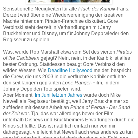
Sensationelle Neuigkeiten für alle
Fluch der Karibik
-Fans:
Derzeit wird über eine Wiedervereinigung der kreativen
Mächte hinter dem Piraten-Franchise diskutiert. Gore
Verbinski steht derzeit in Verhandlungen mit Jerry
Bruckheimer und Disney, um für Johnny Depp wieder den
Regisseur zu spielen.
Was, wurde Rob Marshall etwa vom Set des vierten
Pirates
of the Caribbean
gejagt? Nein, nein, in der Karibik ist alles
bester Ordnung. Stattdessen beäugt Gore Verbinski den
wilden Westen. Wie
Deadline Hollywood
meldet, bespricht
die Crew, die uns 2003 in die verfluchte Karibik entführte
den seit langem geplanten
Lone Ranger
-Film, in dem
Johnny Depp den Toto spielen wird.
Aber Moment:
Im Juni letzten Jahres
wurde doch Mike
Newell als Regisseur bestätigt, weil Jerry Bruckheimer so
zufrieden mit dessen Arbeit an
Prince of Persia - Der Sand
der Zeit
war. Tja, das war allerdings bevor der Film
unterhalb Disneys und Bruckheimers Erwartungen durch die
Kinos schluffte. Das ist natürlich einfach nur von mir
dahergesagt, vielleicht hat Newell auch was anderes zu tun