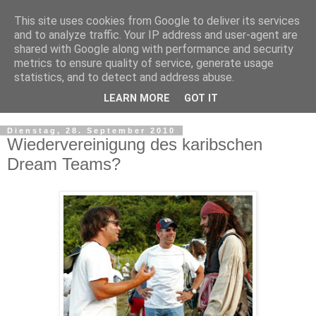
This site uses cookies from Google to deliver its services
and to analyze traffic. Your IP address and user-agent are
shared with Google along with performance and security
metrics to ensure quality of service, generate usage
statistics, and to detect and address abuse.
LEARN MORE
GOT IT
▼
Dienstag, 28. September 2010
Wiedervereinigung des karibschen
Dream Teams?