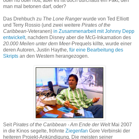
oder hü oder hott, aber es ist doch durchaus ein Fakt, den
man mal betonen darf, oder?
Das Drehbuch zu
The Lone Ranger
wurde von Ted Elliott
und Terry Rossio (und zwei weitere
Pirates of the
Caribbean
-Veteranen)
in Zusammenarbeit mit Johnny Depp
entwickelt
, nachdem Disney aber die McG-Inkarnation des
20.000 Meilen unter dem Meer
-Prequels killte, wurde einer
deren Autoren, Justin Haythe,
für eine Bearbeitung des
Skripts
an den Western herangezogen.
Seit
Pirates of the Caribbean - Am Ende der Welt
Mai 2007
in die Kinos segelte, fröhnte
Ziegenfan
Gore Verbinski der
heiteren Projekt-Ankündigung. Die meisten seiner