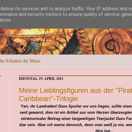
eliver its services and to analyze traffic. Your IP address and 
ormance and security metrics to ensure quality of service, gen
abuse.
Im Schatten der Maus
DIENSTAG, 19. APRIL 2011
Meine Lieblingsfiguren aus der "Pira
Caribbean"-Trilogie
Yarr, ihr Landratten! Dass Spoiler vor uns liegen, sollte n
seid gewarnt, dies ist ein Artikel aus vom Herzen überzeugter
stinknormaler Beitrag einer langweiligen Teerjacke!
Dass Fa
klar sein. Aber ich warne dennoch, denn man weiß ja nie, we
Hirn hat...