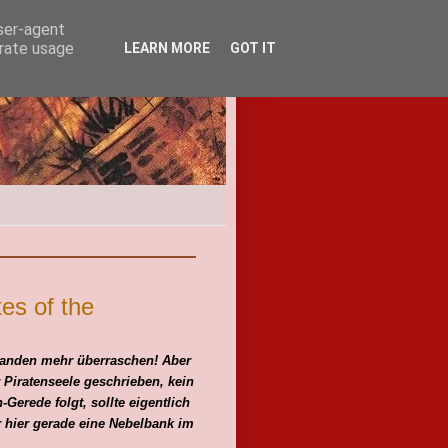
user-agent
erate usage
LEARN MORE
GOT IT
tes of the
iemanden mehr überraschen! Aber
 Piratenseele geschrieben, kein
n-Gerede
folgt, sollte eigentlich
r hier gerade eine Nebelbank im