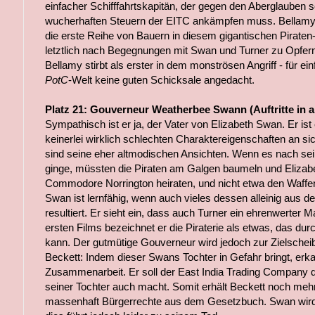
einfacher Schifffahrtskapitän, der gegen den Aberglauben 
wucherhaften Steuern der EITC ankämpfen muss. Bellamy
die erste Reihe von Bauern in diesem gigantischen Pirate
letztlich nach Begegnungen mit Swan und Turner zu Opfer
Bellamy stirbt als erster in dem monströsen Angriff - für ei
PotC
-Welt keine guten Schicksale angedacht.
Platz 21: Gouverneur Weatherbee Swann (Auftritte in al
Sympathisch ist er ja, der Vater von Elizabeth Swan. Er ist e
keinerlei wirklich schlechten Charaktereigenschaften an si
sind seine eher altmodischen Ansichten. Wenn es nach se
ginge, müssten die Piraten am Galgen baumeln und Elizab
Commodore Norrington heiraten, und nicht etwa den Waffe
Swan ist lernfähig, wenn auch vieles dessen alleinig aus de
resultiert. Er sieht ein, dass auch Turner ein ehrenwerter
ersten Films bezeichnet er die Piraterie als etwas, das dur
kann. Der gutmütige Gouverneur wird jedoch zur Zielsche
Beckett: Indem dieser Swans Tochter in Gefahr bringt, erk
Zusammenarbeit. Er soll der East India Trading Company d
seiner Tochter auch macht. Somit erhält Beckett noch mehr
massenhaft Bürgerrechte aus dem Gesetzbuch. Swan wird he