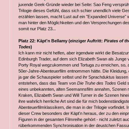
juxende Geek-Gründe wieder bei Seite: Sao Feng versprüht
Trilogie dieses Gefühl, dass sich schier unendlich viele G
erzählen lassen, macht Lust auf ein "Expanded Universe" 
man hinter den Möglichkeiten und den Versprechungen des
somit nur Platz 23...
Platz 22: Käpt'n Bellamy (einziger Auftritt:
Pirates of t
Todes
)
Ich kann mir nicht helfen, aber irgendwie wirkt die Besatz
Edinburgh Trader, auf dem sich Elizabeth Swan als Junge 
Porty Royal wegzukommen und Tortuga zu erreichen, so, a
50er-Jahre-Abenteuerfilm entnommen hätte. Die Kleidung, 
ja gar die Schauspieler selbst und ihr Sprachduktus lasse
entstehen, dass das Team von
Die Truhe des Todes
Geld s
eines unbekannten, alten Seemannsfilm annahm, Szenen r
Kraken, Elizabeth Swan und Will Turner in die Szenen hine
ihre wahrlich herrliche Art sind die für mich bodenständigst
Abenteuerfilmklassikern, die man in der Trilogie vorfindet.
dieser Crew besonders der Käpt'n heraus, der zu den ein
Figuren in der gesamten Filmreihe gehört - nicht zuletzt au
rüberkommenden Synchronisation in der deustchen Fassun