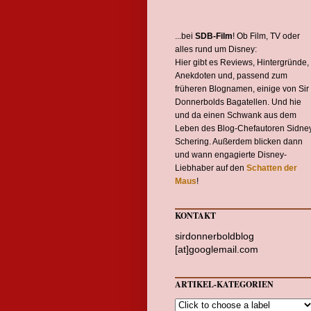
...bei
SDB-Film
! Ob Film, TV oder
alles rund um Disney:
Hier gibt es Reviews, Hintergründe,
Anekdoten und, passend zum
früheren Blognamen, einige von Sir
Donnerbolds Bagatellen. Und hie
und da einen Schwank aus dem
Leben des Blog-Chefautoren Sidne
Schering. Außerdem blicken dann
und wann engagierte Disney-
Liebhaber auf den
Schatten der
Maus
!
KONTAKT
sirdonnerboldblog
[at]googlemail.com
ARTIKEL-KATEGORIEN