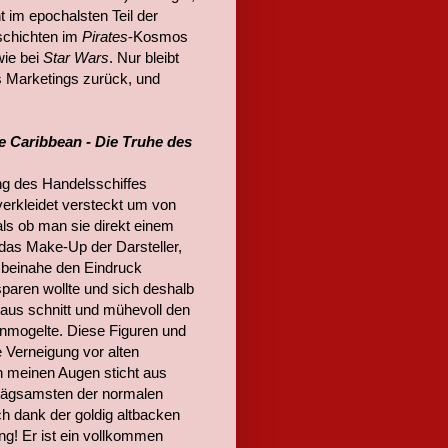
 im epochalsten Teil der
eschichten im
Pirates
-Kosmos
wie bei
Star Wars
. Nur bleibt
 Marketings zurück, und
he Caribbean - Die Truhe des
ung des Handelsschiffes
verkleidet versteckt um von
ls ob man sie direkt einem
das Make-Up der Darsteller,
n beinahe den Eindruck
paren wollte und sich deshalb
aus schnitt und mühevoll den
inmogelte. Diese Figuren und
e Verneigung vor alten
 In meinen Augen sticht aus
prägsamsten der normalen
ch dank der goldig altbacken
g! Er ist ein vollkommen