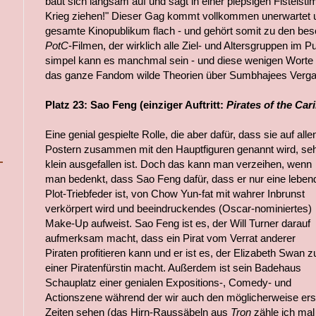
baut sich langsam auf und sagt in einer piepsigen Fistelsti
Krieg ziehen!" Dieser Gag kommt vollkommen unerwartet u
gesamte Kinopublikum flach - und gehört somit zu den beso
PotC
-Filmen, der wirklich alle Ziel- und Altersgruppen im 
simpel kann es manchmal sein - und diese wenigen Worte
das ganze Fandom wilde Theorien über Sumbhajees Vergan
Platz 23: Sao Feng (einziger Auftritt:
Pirates of the Ca
Eine genial gespielte Rolle, die aber dafür, dass sie auf alle
Postern zusammen mit den Hauptfiguren genannt wird, se
klein ausgefallen ist. Doch das kann man verzeihen, wenn
man bedenkt, dass Sao Feng dafür, dass er nur eine leben
Plot-Triebfeder ist, von Chow Yun-fat mit wahrer Inbrunst
verkörpert wird und beeindruckendes (Oscar-nominiertes)
Make-Up aufweist. Sao Feng ist es, der Will Turner darauf
aufmerksam macht, dass ein Pirat vom Verrat anderer
Piraten profitieren kann und er ist es, der Elizabeth Swan z
einer Piratenfürstin macht. Außerdem ist sein Badehaus
Schauplatz einer genialen Expositions-, Comedy- und
Actionszene während der wir auch den möglicherweise ers
Zeiten sehen (das Hirn-Raussäbeln aus
Tron
zähle ich mal