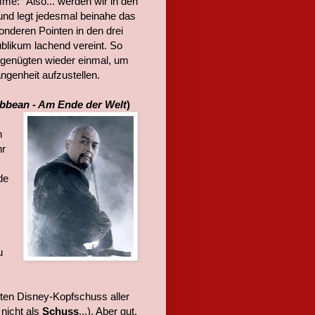
mme: "Also... werden wir in den
nd legt jedesmal beinahe das
nderen Pointen in den drei
Publikum lachend vereint. So
 genügten wieder einmal, um
genheit aufzustellen.
ribbean - Am Ende der Welt
)
n
hr
de
u
ten Disney-Kopfschuss aller
 nicht als
Schuss
...). Aber gut,