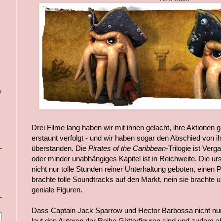
y
Drei Filme lang haben wir mit ihnen gelacht, ihre Aktione
erstaunt verfolgt - und wir haben sogar den Abschied von 
überstanden. Die
Pirates of the Caribbean
-Trilogie ist Verg
oder minder unabhängiges Kapitel ist in Reichweite. Die urs
nicht nur tolle Stunden reiner Unterhaltung geboten, einen P
brachte tolle Soundtracks auf den Markt, nein sie brachte 
geniale Figuren.
Dass Captain Jack Sparrow und Hector Barbossa nicht nur
laut den Autoren der Reihe Götterfiguren sind und zudem abs