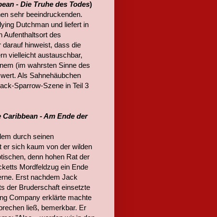
bbean - Die Truhe des Todes
)
inen sehr beeindruckenden.
ying Dutchman und liefert in
 Aufenthaltsort des
 darauf hinweist, dass die
n vielleicht austauschbar,
einem (im wahrsten Sinne des
swert. Als Sahnehäubchen
Jack-Sparrow-Szene in Teil 3
e Caribbean - Am Ende der
llem durch seinen
 er sich kaum von der wilden
otischen, denn hohen Rat der
ecketts Mordfeldzug ein Ende
 Ferne. Erst nachdem Jack
s der Bruderschaft einsetzte
ding Company erklärte machte
sprechen ließ, bemerkbar. Er