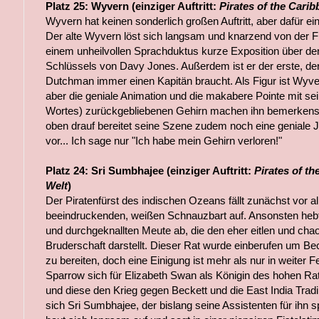
Platz 25: Wyvern (einziger Auftritt:
Pirates of the Cari
Wyvern hat keinen sonderlich großen Auftritt, aber dafür e
Der alte Wyvern löst sich langsam und knarzend von der Fl
einem unheilvollen Sprachduktus kurze Exposition über den
Schlüssels von Davy Jones. Außerdem ist er der erste, der
Dutchman immer einen Kapitän braucht. Als Figur ist Wyver
aber die geniale Animation und die makabere Pointe mit s
Wortes) zurückgebliebenen Gehirn machen ihn bemerken
oben drauf bereitet seine Szene zudem noch eine geniale 
vor... Ich sage nur "Ich habe mein Gehirn verloren!"
Platz 24: Sri Sumbhajee (einziger Auftritt:
Pirates of th
Welt
)
Der Piratenfürst des indischen Ozeans fällt zunächst vor a
beeindruckenden, weißen Schnauzbart auf. Ansonsten hebt
und durchgeknallten Meute ab, die den eher eitlen und cha
Bruderschaft darstellt. Dieser Rat wurde einberufen um B
zu bereiten, doch eine Einigung ist mehr als nur in weiter
Sparrow sich für Elizabeth Swan als Königin des hohen Rat
und diese den Krieg gegen Beckett und die East India Tra
sich Sri Sumbhajee, der bislang seine Assistenten für ihn 