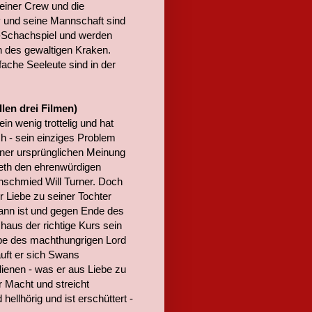
seiner Crew und die
 und seine Mannschaft sind
n-Schachspiel und werden
n des gewaltigen Kraken.
nfache Seeleute sind in der
len drei Filmen)
in wenig trottelig und hat
ch - sein einziges Problem
iner ursprünglichen Meinung
eth den ehrenwürdigen
nschmied Will Turner. Doch
r Liebe zu seiner Tochter
 Mann ist und gegen Ende des
chaus der richtige Kurs sein
ibe des machthungrigen Lord
auft er sich Swans
ienen - was er aus Liebe zu
 Macht und streicht
llhörig und ist erschüttert -