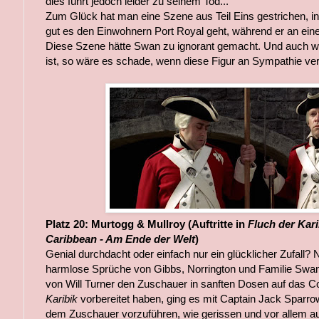
dies führt jedoch leider zu seinem Tod...
Zum Glück hat man eine Szene aus Teil Eins gestrichen, i
gut es den Einwohnern Port Royal geht, während er an ein
Diese Szene hätte Swan zu ignorant gemacht. Und auch wen
ist, so wäre es schade, wenn diese Figur an Sympathie ver
Platz 20: Murtogg & Mullroy (Auftritte in
Fluch der Kari
Caribbean - Am Ende der Welt
)
Genial durchdacht oder einfach nur ein glücklicher Zufall
harmlose Sprüche von Gibbs, Norrington und Familie Swan
von Will Turner den Zuschauer in sanften Dosen auf das
Karibik
vorbereitet haben, ging es mit Captain Jack Sparrow
dem Zuschauer vorzuführen, wie gerissen und vor allem auc