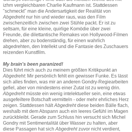
izhm vergleichbaren Charlie Kaufmann ist. Stattdessen
"schmeckt" man die Andersartigkeit der Realität von
Abgedreht
nur hin und wieder raus, was den Film
zwischenzeitlich zwischen zwei Stühle packt. Er ist zu
seltsam, für eine kleine, quirlige Komödie über zwei
Freunde, die dilettantische Remakes von Hollywood-Filmen
drehen, aber zu bodenständig, für einen wahrlich
abgedrehten, den Intellekt und die Fantasie des Zuschauers
reizenden Kunstfilm.
My brain's been paranized!
Dies führt mich auch zu meinem größten Kritikpunkt an
Abgedreht
: Mir persönlich fehlt ein gewisser Funke. Es lässt
sich alles finden, was mir an anderen Gondry-Regiearbeiten
gefiel, aber von mindestens einer Zutat ist zu wenig drin.
Abgedreht
müsste ein wenig intelektueller sein, eine etwas
ausgefeiltere Botschaft vermitteln - oder mehr ehrliches Herz
zeigen. Stattdessen hält
Abgedreht
diese beiden Bälle flach,
weshalb mit dem Abspann auch ein leeres Gefühl im Magen
zurückbleibt. Gerade zum Schluss hin versucht sich Michel
Gondry mit Sentimentalität über Wasser zu halten, aber
diese Passagen hat sich
Abgedreht
zuvor nicht verdient,