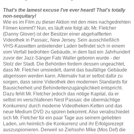
That's the lamest excuse I've ever heard! That's totally
non-sequitary!
Wie es im Film zu dieser Aktion mit den mies nachgedrehten
Filmen kommt? Nun, es läuft wie folgt ab: Mr. Fletcher
(Danny Glover) ist der Besitzer einer abgehalfterten
Videothek in Passaic, New Jersey. Sein ausschließlich
VHS-Kassetten anbietender Laden befindet sich in einem
vom Verfall bedrohten Gebäude, in dem fast ein Jahrhundert
zuvor der Jazz-Sänger Fats Waller geboren wurde - der
Stolz der Stadt. Die Behörden fordern dessen ungeachtet,
dass Mr. Fletcher umsiedelt, damit das baufällige Gebäude
abgerissen werden kann. Alternativ hat er selbst dafür zu
sorgen, dass seine Videothek den modernen Standards für
Bausicherheit und Behindertenzugänglichkeit entspricht.
Dazu fehlt Mr. Fletcher jedoch das nötige Kapital, da er
selbst im verschlafenen Nest Passaic die übermächtige
Konkurrenz durch moderne Videotheken-Ketten und das
neue Medium DVD zu spüren bekommt. Also verabschiedet
sich Mr. Fletcher für ein paar Tage aus seinem geliebten
Laden, um heimlich die Konkurrenz und ihr Erfolgsrezept
auszuspionieren. Derweil so Ziehsohn Mike (Mos Def) die