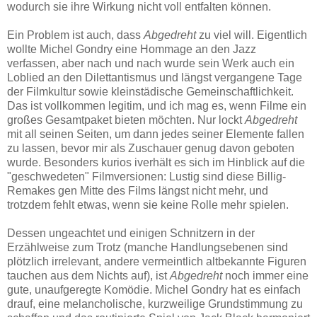
wodurch sie ihre Wirkung nicht voll entfalten können.
Ein Problem ist auch, dass
Abgedreht
zu viel will. Eigentlich
wollte Michel Gondry eine Hommage an den Jazz
verfassen, aber nach und nach wurde sein Werk auch ein
Loblied an den Dilettantismus und längst vergangene Tage
der Filmkultur sowie kleinstädische Gemeinschaftlichkeit.
Das ist vollkommen legitim, und ich mag es, wenn Filme ein
großes Gesamtpaket bieten möchten. Nur lockt
Abgedreht
mit all seinen Seiten, um dann jedes seiner Elemente fallen
zu lassen, bevor mir als Zuschauer genug davon geboten
wurde. Besonders kurios iverhält es sich im Hinblick auf die
"geschwedeten" Filmversionen: Lustig sind diese Billig-
Remakes gen Mitte des Films längst nicht mehr, und
trotzdem fehlt etwas, wenn sie keine Rolle mehr spielen.
Dessen ungeachtet und einigen Schnitzern in der
Erzählweise zum Trotz (manche Handlungsebenen sind
plötzlich irrelevant, andere vermeintlich altbekannte Figuren
tauchen aus dem Nichts auf), ist
Abgedreht
noch immer eine
gute, unaufgeregte Komödie. Michel Gondry hat es einfach
drauf, eine melancholische, kurzweilige Grundstimmung zu