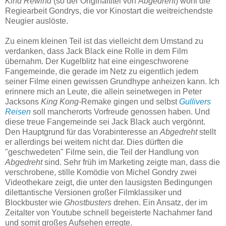
Kind Rewind
(so der Originaltitel von
Abgedreht
) wohl die
Regiearbeit Gondrys, die vor Kinostart die weitreichendste
Neugier auslöste.
Zu einem kleinen Teil ist das vielleicht dem Umstand zu
verdanken, dass Jack Black eine Rolle in dem Film
übernahm. Der Kugelblitz hat eine eingeschworene
Fangemeinde, die gerade im Netz zu eigentlich jedem
seiner Filme einen gewissen Grundhype anheizen kann. Ich
erinnere mich an Leute, die allein seinetwegen in Peter
Jacksons
King Kong-
Remake gingen und selbst
Gullivers
Reisen
soll mancherorts Vorfreude genossen haben. Und
diese treue Fangemeinde sei Jack Black auch vergönnt.
Den Hauptgrund für das Vorabinteresse an
Abgedreht
stellt
er allerdings bei weitem nicht dar. Dies dürften die
"geschwedeten" Filme sein, die Teil der Handlung von
Abgedreht
sind. Sehr früh im Marketing zeigte man, dass die
verschrobene, stille Komödie von Michel Gondry zwei
Videothekare zeigt, die unter den lausigsten Bedingungen
dilettantische Versionen großer Filmklassiker und
Blockbuster wie
Ghostbusters
drehen. Ein Ansatz, der im
Zeitalter von Youtube schnell begeisterte Nachahmer fand
und somit großes Aufsehen erregte.