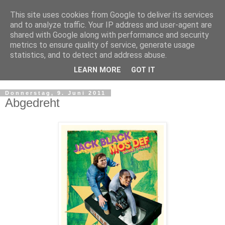
This site uses cookies from Google to deliver its services
and to analyze traffic. Your IP address and user-agent are
shared with Google along with performance and security
metrics to ensure quality of service, generate usage
statistics, and to detect and address abuse.
LEARN MORE
GOT IT
▼
Donnerstag, 9. Juni 2011
Abgedreht