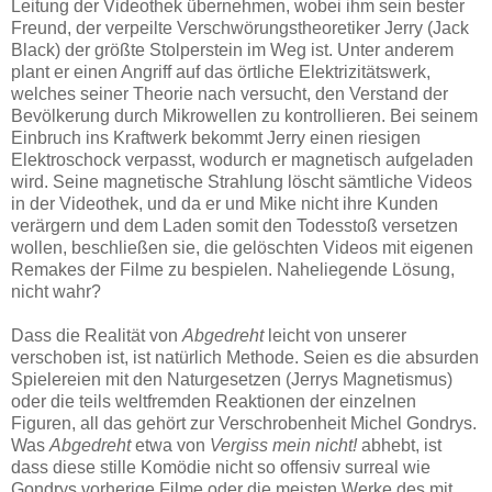
Leitung der Videothek übernehmen, wobei ihm sein bester
Freund, der verpeilte Verschwörungstheoretiker Jerry (Jack
Black) der größte Stolperstein im Weg ist. Unter anderem
plant er einen Angriff auf das örtliche Elektrizitätswerk,
welches seiner Theorie nach versucht, den Verstand der
Bevölkerung durch Mikrowellen zu kontrollieren. Bei seinem
Einbruch ins Kraftwerk bekommt Jerry einen riesigen
Elektroschock verpasst, wodurch er magnetisch aufgeladen
wird. Seine magnetische Strahlung löscht sämtliche Videos
in der Videothek, und da er und Mike nicht ihre Kunden
verärgern und dem Laden somit den Todesstoß versetzen
wollen, beschließen sie, die gelöschten Videos mit eigenen
Remakes der Filme zu bespielen. Naheliegende Lösung,
nicht wahr?
Dass die Realität von
Abgedreht
leicht von unserer
verschoben ist, ist natürlich Methode. Seien es die absurden
Spielereien mit den Naturgesetzen (Jerrys Magnetismus)
oder die teils weltfremden Reaktionen der einzelnen
Figuren, all das gehört zur Verschrobenheit Michel Gondrys.
Was
Abgedreht
etwa von
Vergiss mein nicht!
abhebt, ist
dass diese stille Komödie nicht so offensiv surreal wie
Gondrys vorherige Filme oder die meisten Werke des mit