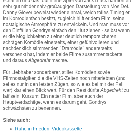
schaffen und das routinierte Spiel von Jack Black harmoniert
sehr gut mit der naiv-großäugigen Darstellung von Mos Def.
Danny Glover beweist wieder einmal, welch tolles Timing er
im Komödienfach besitzt, zugleich hilft er dem Film, seine
nostalgische Atmosphäre zu entwickeln. Und man muss vor
den Einfällen Gondrys einfach den Hut ziehen - selbst wenn
er die Möglichkeiten zu einer deutlich temporeicheren,
schrägen Komödie einerseits, einer gefühlvolleren und
nachdenklich stimmenden "Dramödie" andererseits
verschenkt hat, indem er beide Filme zusammentackerte
und daraus
Abgedreht
machte.
Für Liebhaber sonderbarer, stiller Komödien sowie
Filmnostalgiker, die die VHS-Zeiten noch miterlebten (und
sei es nur in den letzten Zügen, so wie es bei mir der Fall
war) klar einen Blick wert. Für den Rest dürfte
Abgedreht
zu
laff sein. Kurzum: Ein netter Film, aber auch der
Hauptverdächtige, wenn es darum geht, Gondrys
schwächsten zu benennen.
Siehe auch:
Ruhe in Frieden, Videokassette