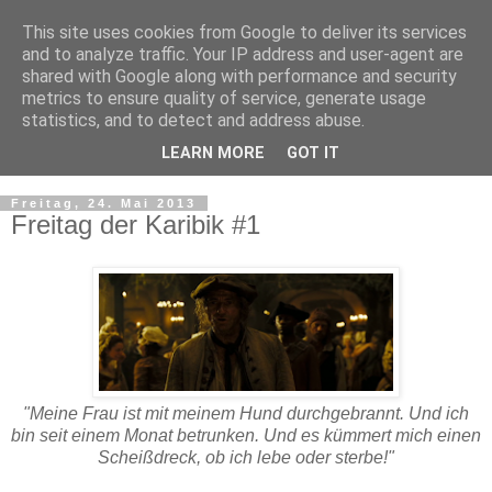
This site uses cookies from Google to deliver its services
and to analyze traffic. Your IP address and user-agent are
shared with Google along with performance and security
metrics to ensure quality of service, generate usage
statistics, and to detect and address abuse.
LEARN MORE
GOT IT
▼
Freitag, 24. Mai 2013
Freitag der Karibik #1
"Meine Frau ist mit meinem Hund durchgebrannt. Und ich
bin seit einem Monat betrunken. Und es kümmert mich einen
Scheißdreck, ob ich lebe oder sterbe!"