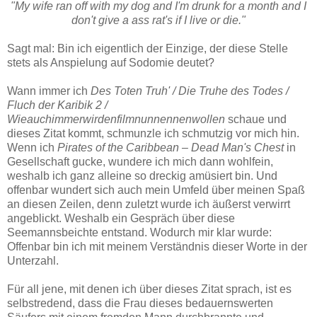
"My wife ran off with my dog and I'm drunk for a month and I
don't give a ass rat's if I live or die."
Sagt mal: Bin ich eigentlich der Einzige, der diese Stelle
stets als Anspielung auf Sodomie deutet?
Wann immer ich
Des Toten Truh' / Die Truhe des Todes /
Fluch der Karibik 2 /
Wieauchimmerwirdenfilmnunnennenwollen
schaue und
dieses Zitat kommt, schmunzle ich schmutzig vor mich hin.
Wenn ich
Pirates of the Caribbean – Dead Man's Chest
in
Gesellschaft gucke, wundere ich mich dann wohlfein,
weshalb ich ganz alleine so dreckig amüsiert bin. Und
offenbar wundert sich auch mein Umfeld über meinen Spaß
an diesen Zeilen, denn zuletzt wurde ich äußerst verwirrt
angeblickt. Weshalb ein Gespräch über diese
Seemannsbeichte entstand. Wodurch mir klar wurde:
Offenbar bin ich mit meinem Verständnis dieser Worte in der
Unterzahl.
Für all jene, mit denen ich über dieses Zitat sprach, ist es
selbstredend, dass die Frau dieses bedauernswerten