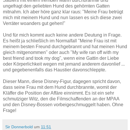
Säufers mit einem fremden Mann durchbrannte und
ungefragt den geliebten Hund des gehörnten Gatten
mitnahm. Ich aber höre ganz klar raus: "Meine Frau betrügt
mich mit meinem Hund und nun lassen es sich diese zwei
Verräter woanders gut gehen!"
Und für mich kommt auch keine andere Deutung in Frage.
Es heißt ja schließlich im Normalfall "Meine Frau ist mit
meinem besten Freund durchgebrannt und hat meinen Hund
gleich mitgenommen" oder auch "My wife ran off with my
best friend and took my dog", wenn eine Gattin der Liebe
oder Körperlichkeit wegen mit jemand anderem davonlief ...
und gegebenenfalls das Haustier davonschleppte.
Dieser Mann, diese Disney-Figur, dagegen spricht davon,
dass seine Frau mit dem Hund durchbrannte, womit der
Kläffer die Position der Affäre einnimmt. Es ist ein sehr
schmutziger Witz, den die Filmschaffenden an der MPAA
und den Disney-Bossen vorbeigeschmuggelt haben. Ohne
Frage!
Sir Donnerbold
um
11:51