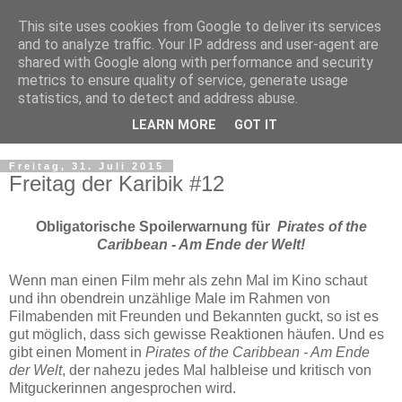
This site uses cookies from Google to deliver its services
and to analyze traffic. Your IP address and user-agent are
shared with Google along with performance and security
metrics to ensure quality of service, generate usage
statistics, and to detect and address abuse.
LEARN MORE
GOT IT
▼
Freitag, 31. Juli 2015
Freitag der Karibik #12
Obligatorische Spoilerwarnung für
Pirates of the
Caribbean - Am Ende der Welt!
Wenn man einen Film mehr als zehn Mal im Kino schaut
und ihn obendrein unzählige Male im Rahmen von
Filmabenden mit Freunden und Bekannten guckt, so ist es
gut möglich, dass sich gewisse Reaktionen häufen. Und es
gibt einen Moment in
Pirates of the Caribbean - Am Ende
der Welt
, der nahezu jedes Mal halbleise und kritisch von
Mitguckerinnen angesprochen wird.