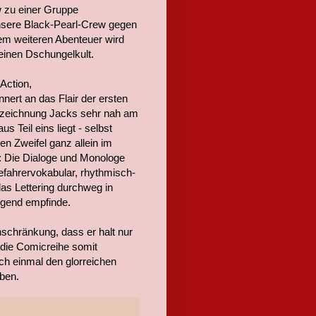
w zu einer Gruppe
unsere Black-Pearl-Crew gegen
nem weiteren Abenteuer wird
 einen Dschungelkult.
Action,
ert an das Flair der ersten
erzeichnung Jacks sehr nah am
Teil eins liegt - selbst
en Zweifel ganz allein im
: Die Dialoge und Monologe
eefahrervokabular, rhythmisch-
as Lettering durchweg in
ngend empfinde.
schränkung, dass er halt nur
 die Comicreihe somit
ch einmal den glorreichen
aben.