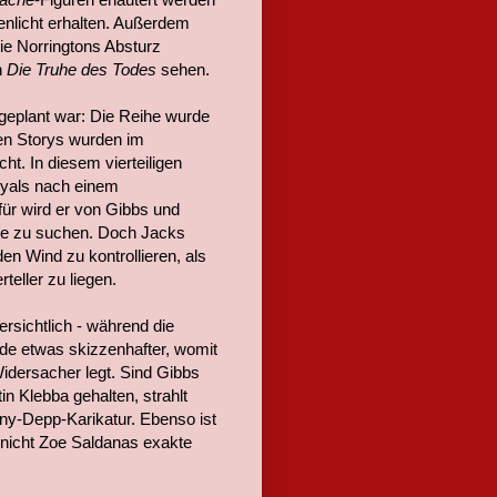
nlicht erhalten. Außerdem
ie Norringtons Absturz
n
Die Truhe des Todes
sehen.
 geplant war: Die Reihe wurde
hten Storys wurden im
t. In diesem vierteiligen
oyals nach einem
für wird er von Gibbs und
eite zu suchen. Doch Jacks
en Wind zu kontrollieren, als
teller zu liegen.
rsichtlich - während die
ünde etwas skizzenhafter, womit
idersacher legt. Sind Gibbs
n Klebba gehalten, strahlt
nny-Depp-Karikatur. Ebenso ist
e nicht Zoe Saldanas exakte