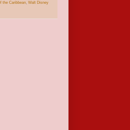
of the Caribbean
,
Walt Disney