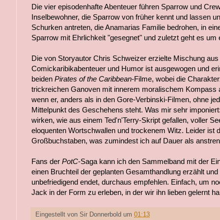
Die vier episodenhafte Abenteuer führen Sparrow und Cre
Inselbewohner, die Sparrow von früher kennt und lassen 
Schurken antreten, die Anamarias Familie bedrohen, in ei
Sparrow mit Ehrlichkeit "gesegnet" und zuletzt geht es um
Die von Storyautor Chris Schweizer erzielte Mischung aus 
Comickaribikabenteuer und Humor ist ausgewogen und erinn
beiden
Pirates of the Caribbean
-Filme, wobei die Charakt
trickreichen Ganoven mit innerem moralischem Kompass aus 
wenn er, anders als in den Gore-Verbinski-Filmen, ohne jed
Mittelpunkt des Geschehens steht. Was mir sehr imponiert
wirken, wie aus einem Ted'n'Terry-Skript gefallen, voller S
eloquenten Wortschwallen und trockenem Witz. Leider ist d
Großbuchstaben, was zumindest ich auf Dauer als anstre
Fans der
PotC
-Saga kann ich den Sammelband mit der Ein
einen Bruchteil der geplanten Gesamthandlung erzählt und
unbefriedigend endet, durchaus empfehlen. Einfach, um no
Jack in der Form zu erleben, in der wir ihn lieben gelernt h
Eingestellt von
Sir Donnerbold
um
01:13