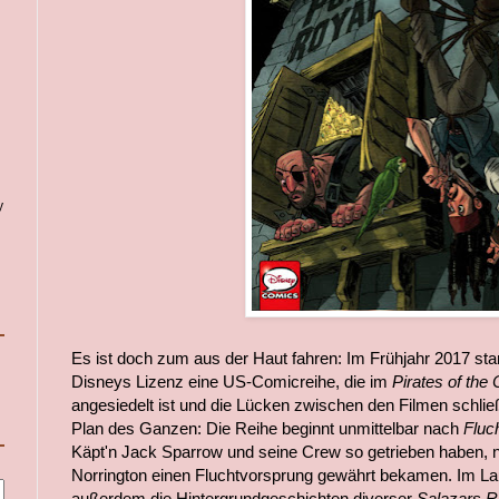
y
Es ist doch zum aus der Haut fahren: Im Frühjahr 2017 sta
Disneys Lizenz eine US-Comicreihe, die im
Pirates of the
angesiedelt ist und die Lücken zwischen den Filmen schließ
Plan des Ganzen: Die Reihe beginnt unmittelbar nach
Fluc
Käpt'n Jack Sparrow und seine Crew so getrieben haben,
Norrington einen Fluchtvorsprung gewährt bekamen. Im Lau
außerdem die Hintergrundgeschichten diverser
Salazars 