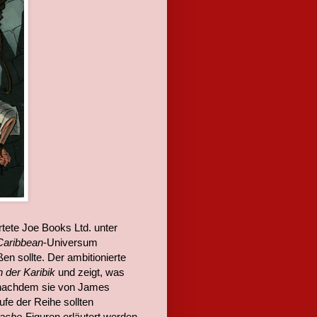
rtete Joe Books Ltd. unter
 Caribbean
-Universum
en sollte. Der ambitionierte
h der Karibik
und zeigt, was
 nachdem sie von James
fe der Reihe sollten
Rache
-Figuren erläutert werden