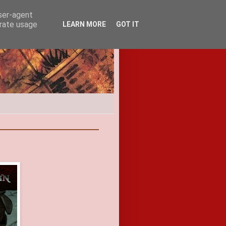
user-agent
erate usage
LEARN MORE
GOT IT