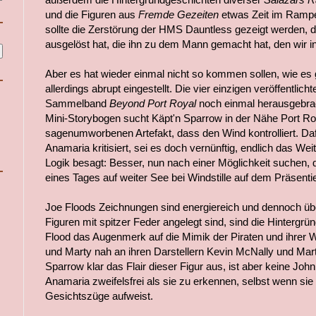
und die Figuren aus
Fremde Gezeiten
etwas Zeit im Rampe
sollte die Zerstörung der HMS Dauntless gezeigt werden, d
ausgelöst hat, die ihn zu dem Mann gemacht hat, den wir i
Aber es hat wieder einmal nicht so kommen sollen, wie es
allerdings abrupt eingestellt. Die vier einzigen veröffentlic
Sammelband
Beyond Port Royal
noch einmal herausgebrach
Mini-Storybogen sucht Käpt'n Sparrow in der Nähe Port R
sagenumworbenen Artefakt, dass den Wind kontrolliert. Da
Anamaria kritisiert, sei es doch vernünftig, endlich das W
Logik besagt: Besser, nun nach einer Möglichkeit suchen, d
eines Tages auf weiter See bei Windstille auf dem Präsentier
Joe Floods Zeichnungen sind energiereich und dennoch übe
Figuren mit spitzer Feder angelegt sind, sind die Hintergr
Flood das Augenmerk auf die Mimik der Piraten und ihrer W
und Marty nah an ihren Darstellern Kevin McNally und Marti
Sparrow klar das Flair dieser Figur aus, ist aber keine Joh
Anamaria zweifelsfrei als sie zu erkennen, selbst wenn si
Gesichtszüge aufweist.