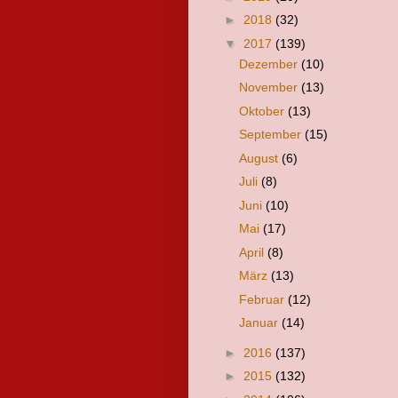
►
2018
(32)
▼
2017
(139)
Dezember
(10)
November
(13)
Oktober
(13)
September
(15)
August
(6)
Juli
(8)
Juni
(10)
Mai
(17)
April
(8)
März
(13)
Februar
(12)
Januar
(14)
►
2016
(137)
►
2015
(132)