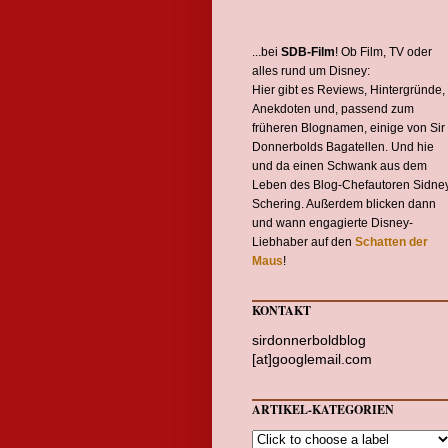
...bei
SDB-Film
! Ob Film, TV oder
alles rund um Disney:
Hier gibt es Reviews, Hintergründe,
Anekdoten und, passend zum
früheren Blognamen, einige von Sir
Donnerbolds Bagatellen. Und hie
und da einen Schwank aus dem
Leben des Blog-Chefautoren Sidne
Schering. Außerdem blicken dann
und wann engagierte Disney-
Liebhaber auf den
Schatten der
Maus
!
KONTAKT
sirdonnerboldblog
[at]googlemail.com
ARTIKEL-KATEGORIEN