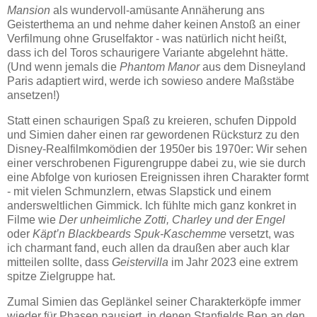
Mansion
als wundervoll-amüsante Annäherung ans
Geisterthema an und nehme daher keinen Anstoß an einer
Verfilmung ohne Gruselfaktor - was natürlich nicht heißt,
dass ich del Toros schaurigere Variante abgelehnt hätte.
(Und wenn jemals die
Phantom Manor
aus dem Disneyland
Paris adaptiert wird, werde ich sowieso andere Maßstäbe
ansetzen!)
Statt einen schaurigen Spaß zu kreieren, schufen Dippold
und Simien daher einen rar gewordenen Rücksturz zu den
Disney-Realfilmkomödien der 1950er bis 1970er: Wir sehen
einer verschrobenen Figurengruppe dabei zu, wie sie durch
eine Abfolge von kuriosen Ereignissen ihren Charakter formt
- mit vielen Schmunzlern, etwas Slapstick und einem
andersweltlichen Gimmick. Ich fühlte mich ganz konkret in
Filme wie
Der unheimliche Zotti, Charley und der Engel
oder
Käpt’n Blackbeards Spuk-Kaschemme
versetzt, was
ich charmant fand, euch allen da draußen aber auch klar
mitteilen sollte, dass
Geistervilla
im Jahr 2023 eine extrem
spitze Zielgruppe hat.
Zumal Simien das Geplänkel seiner Charakterköpfe immer
wieder für Phasen pausiert, in denen Stanfields Ben an den