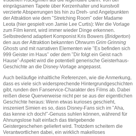
einprägsamen Tapete über Kerzenhalter und kunstvoll
verzierte Absperrungen bis hin zu Dreh- und Angelpunkten
der Attraktion wie dem "Stretching Room" oder Madame
Leota (hier gespielt von Jamie Lee Curtis): Wer die Vorlage
zum Film kennt, wird immer wieder Dinge erkennen.
Selbstredend adaptiert Komponist Kris Bowers (
Bridgerton
)
den aus der Attraktion bekannten Ohrwurm
Grim Grinning
Ghosts
und mit narrativen Elementen wie "Es befinden sich
999 Geister im Haus" oder dem "Dir folgt ein Geist nach
Hause"-Aspekt wird die potentiell generische Geisterhaus-
Geschichte an die Disney-Vorlage angepasst.
Auch beiläufige inhaltliche Referenzen, wie die Anmerkung,
dass es viele sich widersprechende Hintergrundgeschichten
gibt, runden den Fanservice-Charakter des Films ab. Dabei
reißen diese Querverweise nicht per se aus der eigentlichen
Geschichte heraus: Wenn etwas kurioses geschieht,
inszeniert Simien es so, dass Disney-Fans sich im "Aha,
das kenne ich doch!"-Genuss suhlen können, während für
Ahnungslose halt einfach das titelgebende
Geistergeschehen geliefert wird. Trotzdem scheitern die
Verantwortlichen dabei, ein wirklich makelloses