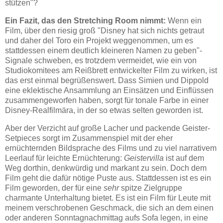
stützen"?
Ein Fazit, das den Stretching Room nimmt:
Wenn ein
Film, über den riesig groß "Disney hat sich nichts getraut
und daher del Toro ein Projekt weggenommen, um es
stattdessen einem deutlich kleineren Namen zu geben"-
Signale schweben, es trotzdem vermeidet, wie ein von
Studiokomitees am Reißbrett entwickelter Film zu wirken, ist
das erst einmal begrüßenswert. Dass Simien und Dippold
eine eklektische Ansammlung an Einsätzen und Einflüssen
zusammengeworfen haben, sorgt für tonale Farbe in einer
Disney-Realfilmära, in der so etwas selten geworden ist.
Aber der Verzicht auf große Lacher und packende Geister-
Setpieces sorgt im Zusammenspiel mit der eher
ernüchternden Bildsprache des Films und zu viel narrativem
Leerlauf für leichte Ernüchterung:
Geistervilla
ist auf dem
Weg dorthin, denkwürdig und markant zu sein. Doch dem
Film geht die dafür nötige Puste aus. Stattdessen ist es ein
Film geworden, der für eine
sehr
spitze Zielgruppe
charmante Unterhaltung bietet. Es ist ein Film für Leute mit
meinem verschrobenen Geschmack, die sich an dem einen
oder anderen Sonntagnachmittag aufs Sofa legen, in eine