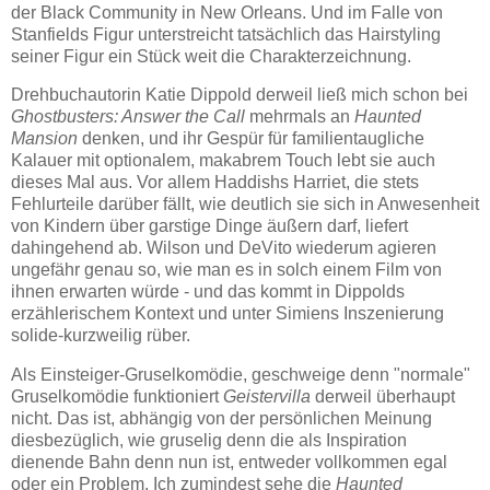
der Black Community in New Orleans. Und im Falle von
Stanfields Figur unterstreicht tatsächlich das Hairstyling
seiner Figur ein Stück weit die Charakterzeichnung.
Drehbuchautorin Katie Dippold derweil ließ mich schon bei
Ghostbusters: Answer the Call
mehrmals an
Haunted
Mansion
denken, und ihr Gespür für familientaugliche
Kalauer mit optionalem, makabrem Touch lebt sie auch
dieses Mal aus. Vor allem Haddishs Harriet, die stets
Fehlurteile darüber fällt, wie deutlich sie sich in Anwesenheit
von Kindern über garstige Dinge äußern darf, liefert
dahingehend ab. Wilson und DeVito wiederum agieren
ungefähr genau so, wie man es in solch einem Film von
ihnen erwarten würde - und das kommt in Dippolds
erzählerischem Kontext und unter Simiens Inszenierung
solide-kurzweilig rüber.
Als Einsteiger-Gruselkomödie, geschweige denn "normale"
Gruselkomödie funktioniert
Geistervilla
derweil überhaupt
nicht. Das ist, abhängig von der persönlichen Meinung
diesbezüglich, wie gruselig denn die als Inspiration
dienende Bahn denn nun ist, entweder vollkommen egal
oder ein Problem. Ich zumindest sehe die
Haunted