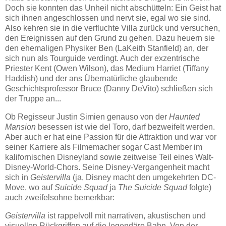
Doch sie konnten das Unheil nicht abschütteln: Ein Geist hat
sich ihnen angeschlossen und nervt sie, egal wo sie sind.
Also kehren sie in die verfluchte Villa zurück und versuchen,
den Ereignissen auf den Grund zu gehen. Dazu heuern sie
den ehemaligen Physiker Ben (LaKeith Stanfield) an, der
sich nun als Tourguide verdingt. Auch der exzentrische
Priester Kent (Owen Wilson), das Medium Harriet (Tiffany
Haddish) und der ans Übernatürliche glaubende
Geschichtsprofessor Bruce (Danny DeVito) schließen sich
der Truppe an...
Ob Regisseur Justin Simien genauso von der
Haunted
Mansion
besessen ist wie del Toro, darf bezweifelt werden.
Aber auch er hat eine Passion für die Attraktion und war vor
seiner Karriere als Filmemacher sogar Cast Member im
kalifornischen Disneyland sowie zeitweise Teil eines Walt-
Disney-World-Chors. Seine Disney-Vergangenheit macht
sich in
Geistervilla
(ja, Disney macht den umgekehrten DC-
Move, wo auf
Suicide Squad
ja
The Suicide Squad
folgte)
auch zweifelsohne bemerkbar:
Geistervilla
ist rappelvoll mit narrativen, akustischen und
visuellen Rückgriffen auf die legendäre Bahn. Von der