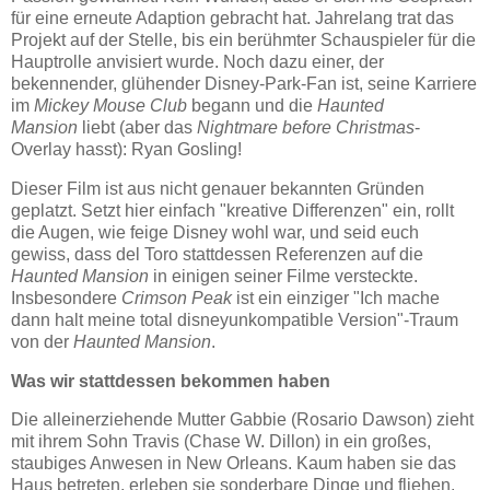
für eine erneute Adaption gebracht hat. Jahrelang trat das
Projekt auf der Stelle, bis ein berühmter Schauspieler für die
Hauptrolle anvisiert wurde. Noch dazu einer, der
bekennender, glühender Disney-Park-Fan ist, seine Karriere
im
Mickey Mouse Club
begann und die
Haunted
Mansion
liebt (aber das
Nightmare before Christmas
-
Overlay hasst): Ryan Gosling!
Dieser Film ist aus nicht genauer bekannten Gründen
geplatzt. Setzt hier einfach "kreative Differenzen" ein, rollt
die Augen, wie feige Disney wohl war, und seid euch
gewiss, dass del Toro stattdessen Referenzen auf die
Haunted Mansion
in einigen seiner Filme versteckte.
Insbesondere
Crimson Peak
ist ein einziger "Ich mache
dann halt meine total disneyunkompatible Version"-Traum
von der
Haunted Mansion
.
Was wir stattdessen bekommen haben
Die alleinerziehende Mutter Gabbie (Rosario Dawson) zieht
mit ihrem Sohn Travis (Chase W. Dillon) in ein großes,
staubiges Anwesen in New Orleans. Kaum haben sie das
Haus betreten, erleben sie sonderbare Dinge und fliehen.