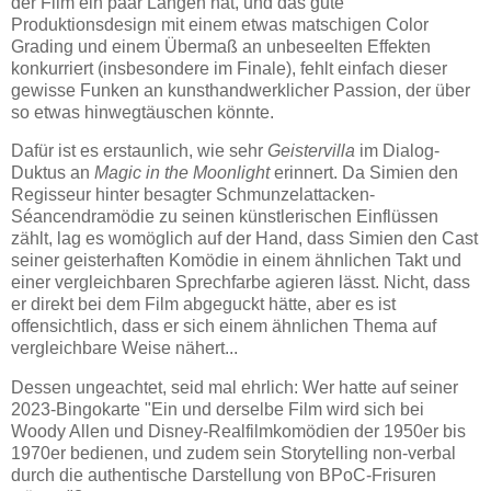
der Film ein paar Längen hat, und das gute
Produktionsdesign mit einem etwas matschigen Color
Grading und einem Übermaß an unbeseelten Effekten
konkurriert (insbesondere im Finale), fehlt einfach dieser
gewisse Funken an kunsthandwerklicher Passion, der über
so etwas hinwegtäuschen könnte.
Dafür ist es erstaunlich, wie sehr
Geistervilla
im Dialog-
Duktus an
Magic in the Moonlight
erinnert. Da Simien den
Regisseur hinter besagter Schmunzelattacken-
Séancendramödie zu seinen künstlerischen Einflüssen
zählt, lag es womöglich auf der Hand, dass Simien den Cast
seiner geisterhaften Komödie in einem ähnlichen Takt und
einer vergleichbaren Sprechfarbe agieren lässt. Nicht, dass
er direkt bei dem Film abgeguckt hätte, aber es ist
offensichtlich, dass er sich einem ähnlichen Thema auf
vergleichbare Weise nähert...
Dessen ungeachtet, seid mal ehrlich: Wer hatte auf seiner
2023-Bingokarte "Ein und derselbe Film wird sich bei
Woody Allen und Disney-Realfilmkomödien der 1950er bis
1970er bedienen, und zudem sein Storytelling non-verbal
durch die authentische Darstellung von BPoC-Frisuren