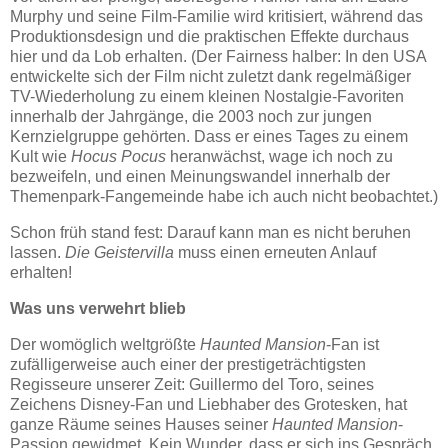
Murphy und seine Film-Familie wird kritisiert, während das
Produktionsdesign und die praktischen Effekte durchaus
hier und da Lob erhalten. (Der Fairness halber: In den USA
entwickelte sich der Film nicht zuletzt dank regelmäßiger
TV-Wiederholung zu einem kleinen Nostalgie-Favoriten
innerhalb der Jahrgänge, die 2003 noch zur jungen
Kernzielgruppe gehörten. Dass er eines Tages zu einem
Kult wie
Hocus Pocus
heranwächst, wage ich noch zu
bezweifeln, und einen Meinungswandel innerhalb der
Themenpark-Fangemeinde habe ich auch nicht beobachtet.)
Schon früh stand fest: Darauf kann man es nicht beruhen
lassen.
Die Geistervilla
muss einen erneuten Anlauf
erhalten!
Was uns verwehrt blieb
Der womöglich weltgrößte
Haunted Mansion
-Fan ist
zufälligerweise auch einer der prestigeträchtigsten
Regisseure unserer Zeit: Guillermo del Toro, seines
Zeichens Disney-Fan und Liebhaber des Grotesken, hat
ganze Räume seines Hauses seiner
Haunted Mansion
-
Passion gewidmet. Kein Wunder, dass er sich ins Gespräch