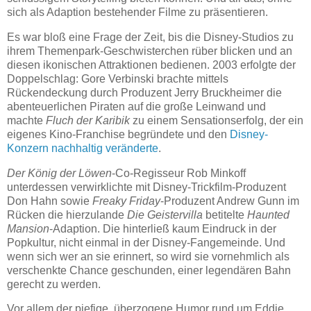
sich als Adaption bestehender Filme zu präsentieren.
Es war bloß eine Frage der Zeit, bis die Disney-Studios zu
ihrem Themenpark-Geschwisterchen rüber blicken und an
diesen ikonischen Attraktionen bedienen. 2003 erfolgte der
Doppelschlag: Gore Verbinski brachte mittels
Rückendeckung durch Produzent Jerry Bruckheimer die
abenteuerlichen Piraten auf die große Leinwand und
machte
Fluch der Karibik
zu einem Sensationserfolg, der ein
eigenes Kino-Franchise begründete und den
Disney-
Konzern
nachhaltig
veränderte
.
Der König der Löwen
-Co-Regisseur Rob Minkoff
unterdessen verwirklichte mit Disney-Trickfilm-Produzent
Don Hahn sowie
Freaky Friday
-Produzent Andrew Gunn im
Rücken die hierzulande
Die Geistervilla
betitelte
Haunted
Mansion
-Adaption. Die hinterließ kaum Eindruck in der
Popkultur, nicht einmal in der Disney-Fangemeinde. Und
wenn sich wer an sie erinnert, so wird sie vornehmlich als
verschenkte Chance geschunden, einer legendären Bahn
gerecht zu werden.
Vor allem der piefige, überzogene Humor rund um Eddie