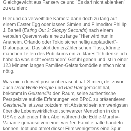
Gleichgewicht aus Fanservice und "Es darf nicht ablenken"
zu erzielen:
Hier und da verweilt die Kamera dann doch zu lang auf
einem Easter Egg oder lassen Simien und Filmeditor Phillip
J. Bartell (
Eating Out 2: Sloppy Seconds
) nach einem
verbalen Querverweis eine zu lange "Hier wird nun in
Anaheim, Orlando oder Tokio sicher heftig applaudiert"-
Dialogpause. Das stört den erzählerischen Fluss, könnte
manchen Teilen des Publikums ein zu klares "Ich denke, ich
habe da was nicht verstanden"-Gefühl geben und ist in einer
123 Minuten langen Familien-Geisterkomödie einfach nicht
nötig.
Was mich derweil positiv überrascht hat: Simien, der zuvor
auch
Dear White People
und
Bad Hair
gemacht hat,
bekommt in
Geistervilla
den Raum, seine authentische
Perspektive auf die Erfahrungen von BPoC zu präsentieren.
Geistervilla
ist zwar trotzdem mit Abstand sein am wenigsten
über die Lebenswirklichkeit schwarzer Menschen in den
USA erzählender Film. Aber während die Eddie-Murphy-
Variante genauso von einer weißen Familie hätte handeln
können, lebt und atmet dieser Film wenigstens eine Spur