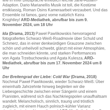
wie in ihrer Bildsprache erfreulich leichte Jane-Austen-
Adaption. Dario Marianellis Musik ist toll, die Kostüme
erstklassig, Roman Osins Kameraarbeit verzaubert. Und das
Ensemble ist famos, ganz vorne natürlich Keira
Knightley!
ARD-Mediathek, abrufbar bis zum 9.
November 2024, um 18 Uhr
Ida
(Drama, 2013)
Paweł Pawlikowskis hervorragend
fotografiertes Schwarz-Weiß-Roadmovie über Schuld und
Schmerz, das in einer denkwürdigen Grauzone zwischen
schön und unheilvoll schwebt, glänzt mit einer Atmosphäre,
die man schneiden könnte, und starken Performances
von Agata Trzebuchowska und Agata Kulesza
. ARD-
Mediathek, abrufbar bis zum 17. November 2024 um 8
Uhr
Der Breitengrad der Liebe: Cold War
(Drama, 2018)
Nochmal Paweł Pawlikowski, wieder Schwarz-Weiß: Über
eineinhalb Jahrzehnte hinweg begleiten wir die
Liebesgeschichte zwischen einer Sängerin und einem
Pianisten, während sich das Nachkriegspolen unaufhaltsam
wandelt. Melancholisch, sinnlich, traurig und tröstlich
zugleich, mit einem Hauch polnisch-kühler Varianz