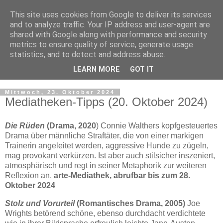
This site uses cookies from Google to deliver its services
and to analyze traffic. Your IP address and user-agent are
shared with Google along with performance and security
metrics to ensure quality of service, generate usage
statistics, and to detect and address abuse.
LEARN MORE
GOT IT
▼
Mittwoch, 23. Oktober 2024
Mediatheken-Tipps (20. Oktober 2024)
Die Rüden
(Drama, 2020
) Connie Walthers kopfgesteuertes
Drama über männliche Straftäter, die von einer markigen
Trainerin angeleitet werden, aggressive Hunde zu zügeln,
mag provokant verkürzen. Ist aber auch stilsicher inszeniert,
atmosphärisch und regt in seiner Metaphorik zur weiteren
Reflexion an.
arte-Mediathek, abrufbar bis zum 28.
Oktober 2024
Stolz und Vorurteil
(Romantisches Drama, 2005)
Joe
Wrights betörend schöne, ebenso durchdacht verdichtete