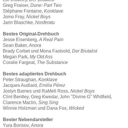
Greg Fraiser,
Dune: Part Two
Stéphane Fontaine,
Konklave
Jomo Fray,
Nickel Boys
Jarin Blaschke,
Nosferatu
Bestes Original-Drehbuch
Jesse Eisenberg,
A Real Pain
Sean Baker,
Anora
Brady Corbet und Mona Fastvold,
Der Brutalist
Megan Park,
My Old Ass
Coralie Fargeat,
The Substance
Bestes adaptiertes Drehbuch
Peter Straughan,
Konklave
Jacques Audiard,
Emilia Pérez
Joslyn Barnes und RaMell Ross,
Nickel Boys
Clint Bentley, Greg Kwedar, John "Divine G" Whitfield,
Clarence Maclin,
Sing Sing
Winnie Holzman und Dana Fox,
Wicked
Bester Nebendarsteller
Yura Borisov,
Anora