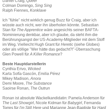
Daniel Craig,
Queer
Colman Domingo,
Sing Sing
Ralph Fiennes,
Konklave
Ich "fühle" nicht wirklich genug Buzz für Craig, aber ich
wüsste auch nicht, wer ihn überholen könnte. Sebastian
Stan für
The Apprentice
wäre angesichts seiner BAFTA-
Nominierung denkbar, aber ich glaube, da steht ihm die
Berührungsangst der US-Academy-Mitglieder mit dem Stoff
im Weg. Vielleicht Hugh Grant für
Heretic
(siehe Globes)
oder als völlige "Wer hätte das gedacht?!"-Überraschung
Glen Powell für
A Killer Romance
?
Beste Hauptdarstellerin
Cynthia Erivo,
Wicked
Karla Sofía Gascón,
Emilia Pérez
Mikey Madison,
Anora
Demi Moore,
The Substance
Saoirse Ronan,
The Outrun
Ronan ist absolute Wackelkandidatin: Pamela Anderson für
The Last Showgirl
, Nicole Kidman für
Babygirl
, Fernanda
Torres für
I'm Still Here
und Marianne Jean-Baptiste für
Hard