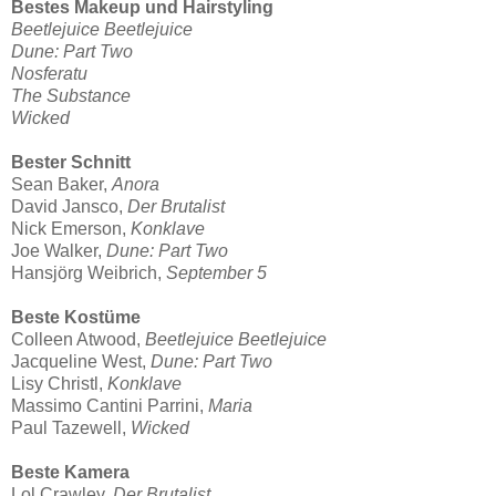
Bestes Makeup und Hairstyling
Beetlejuice Beetlejuice
Dune: Part Two
Nosferatu
The Substance
Wicked
Bester Schnitt
Sean Baker,
Anora
David Jansco,
Der Brutalist
Nick Emerson,
Konklave
Joe Walker,
Dune: Part Two
Hansjörg Weibrich,
September 5
Beste Kostüme
Colleen Atwood,
Beetlejuice Beetlejuice
Jacqueline West,
Dune: Part Two
Lisy Christl,
Konklave
Massimo Cantini Parrini,
Maria
Paul Tazewell,
Wicked
Beste Kamera
Lol Crawley,
Der Brutalist