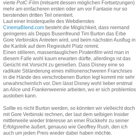
vierte
PotC
-Film (mitsamt dessen möglichen Fortsetzungen)
mehr am einfacheren ersten oder am vor Fantasie nur so
berstenden dritten Teil orientiert.
Laut einer Insiderquelle des Webdienstes
CinemaBlend.com
besteht die Möglichkeit, dass niemand
geringeres als Depps Busenfreund Tim Burton das Erbe
Gore Verbinskis Antreten wird, und beim nächsten Ausflug in
die Karibik auf dem Regiestuhl Platz nimmt.
Einen stilleren, massentauglichen Piratenfilm wird man in
diesem Falle wohl kaum erwarten dürfte, allerdings ist das
Gerücht mit Vorsicht zu genießen. Dass Disney eine so
radikale Stiländerung eines millionenschweren Franchises
in die Hände des verschrobenen Burton legt kommt mir sehr
unwahrscheinlich vor. Den lässt Disney wohl lieber erstmal
an
Alice
und
Frankenweenie
arbeiten, wo er sich problemlos
austoben kann.
Sollte es nicht Burton werden, so könnten wir vielleicht doch
mit Gore Verbinski rechnen, der laut dem selbigen Insider
mittlerweile wieder Interesse an einer Rückkehr zu seiner
Erfolgsreihe äußert, genauso wie Geoffrey Rush, den ich
auch um jeden Preis wieder dabei haben möchte.