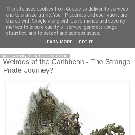
This site uses cookies from Google to deliver its services
and to analyze traffic. Your IP address and user-agent are
shared with Google along with performance and security
metrics to ensure quality of service, generate usage
statistics, and to detect and address abuse.
LEARN MORE
GOT IT
▼
Mittwoch, 8. Oktober 2008
Weirdos of the Caribbean - The Strange
Pirate-Journey?