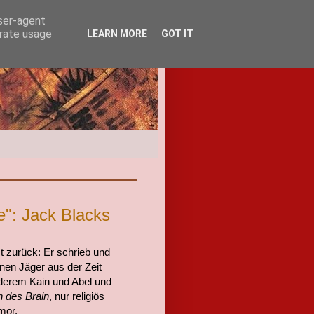
user-agent
erate usage
LEARN MORE
GOT IT
": Jack Blacks
st zurück: Er schrieb und
einen Jäger aus der Zeit
nderem Kain und Abel und
 des Brain
, nur religiös
mor.