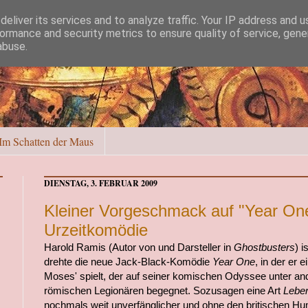
eliver its services and to analyze traffic. Your IP address and 
ormance and security metrics to ensure quality of service, gen
abuse.
Im Schatten der Maus
DIENSTAG, 3. FEBRUAR 2009
Kleiner Vorgeschmack auf "Year One
Urzeitkomödie
Harold Ramis (Autor von und Darsteller in
Ghostbusters
) i
drehte die neue Jack-Black-Komödie
Year One
, in der er 
Moses' spielt, der auf seiner komischen Odyssee unter a
römischen Legionären begegnet. Sozusagen eine Art
Leben
nochmals weit unverfänglicher und ohne den britischen Hu