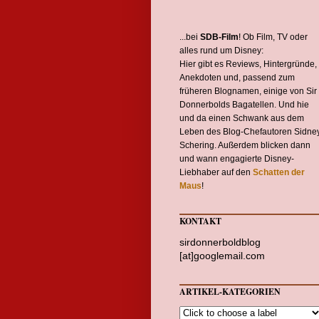
...bei
SDB-Film
! Ob Film, TV oder
alles rund um Disney:
Hier gibt es Reviews, Hintergründe,
Anekdoten und, passend zum
früheren Blognamen, einige von Sir
Donnerbolds Bagatellen. Und hie
und da einen Schwank aus dem
Leben des Blog-Chefautoren Sidne
Schering. Außerdem blicken dann
und wann engagierte Disney-
Liebhaber auf den
Schatten der
Maus
!
KONTAKT
sirdonnerboldblog
[at]googlemail.com
ARTIKEL-KATEGORIEN