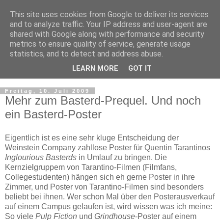
This site uses cookies from Google to deliver its services
and to analyze traffic. Your IP address and user-agent are
shared with Google along with performance and security
metrics to ensure quality of service, generate usage
statistics, and to detect and address abuse.
LEARN MORE
GOT IT
▼
Freitag, 10. Juli 2009
Mehr zum Basterd-Prequel. Und noch
ein Basterd-Poster
Eigentlich ist es eine sehr kluge Entscheidung der
Weinstein Company zahllose Poster für Quentin Tarantinos
Inglourious Basterds
in Umlauf zu bringen. Die
Kernzielgruppem von Tarantino-Filmen (Filmfans,
Collegestudenten) hängen sich eh gerne Poster in ihre
Zimmer, und Poster von Tarantino-Filmen sind besonders
beliebt bei ihnen. Wer schon Mal über den Posterausverkauf
auf einem Campus gelaufen ist, wird wissen was ich meine:
So viele
Pulp Fiction
und
Grindhouse
-Poster auf einem