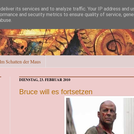
eliver its services and to analyze traffic. Your IP address and 
ormance and security metrics to ensure quality of service, gen
abuse.
Im Schatten der Maus
DIENSTAG, 23. FEBRUAR 2010
Bruce will es fortsetzen