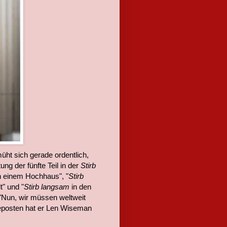
üht sich gerade ordentlich,
ung der fünfte Teil in der
Stirb
n einem Hochhaus", "
Stirb
t" und "
Stirb langsam
in den
 "Nun, wir müssen weltweit
eposten hat er Len Wiseman