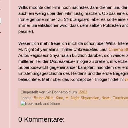
Willis möchte den Film noch nächstes Jahr drehen und dar
auch ein wenig über den Film lustig machen. Ob das eine so
Ironie gehörte immer zu
Stirb langsam
, aber es sollte eine
immer unrealistischer wird, dass dem selben Polizisten an
passiert.
Wesentlich mehr freue ich mich da schon über Willis' Inter
M. Night Shyamalans Thriller
Unbreakable
. Laut
Cinema B
Autor/Regisseur Shyamalan kürzlich darüber, sich wiede
mittleren Teil der
Unbreakable
-Trilogie zu drehen, in welch
Superbösewicht gegeneinander kämpfen, nachdem der erste
Entstehungsgeschichte des Heldens und die erste Begeg
beleuchtete. Mehr über das Konzept der Trilogie findet ihr
h
Eingestellt von
Sir Donnerbold
um
15:03
Labels:
Bruce Willis
,
Kino
,
M. Night Shyamalan
,
News
,
Touchsto
0 Kommentare: