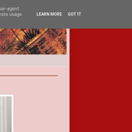
user-agent
erate usage
LEARN MORE
GOT IT