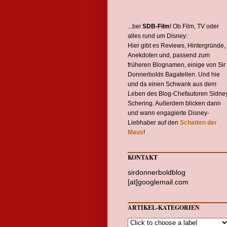
...bei
SDB-Film
! Ob Film, TV oder
alles rund um Disney:
Hier gibt es Reviews, Hintergründe,
Anekdoten und, passend zum
früheren Blognamen, einige von Sir
Donnerbolds Bagatellen. Und hie
und da einen Schwank aus dem
Leben des Blog-Chefautoren Sidne
Schering. Außerdem blicken dann
und wann engagierte Disney-
Liebhaber auf den
Schatten der
Maus
!
KONTAKT
sirdonnerboldblog
[at]googlemail.com
ARTIKEL-KATEGORIEN