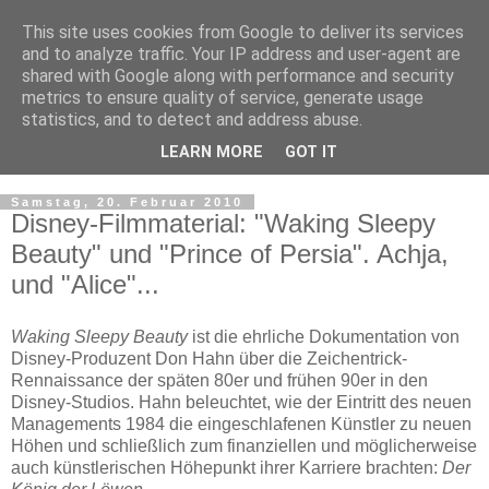
This site uses cookies from Google to deliver its services
and to analyze traffic. Your IP address and user-agent are
shared with Google along with performance and security
metrics to ensure quality of service, generate usage
statistics, and to detect and address abuse.
LEARN MORE
GOT IT
▼
Samstag, 20. Februar 2010
Disney-Filmmaterial: "Waking Sleepy
Beauty" und "Prince of Persia". Achja,
und "Alice"...
Waking Sleepy Beauty
ist die ehrliche Dokumentation von
Disney-Produzent Don Hahn über die Zeichentrick-
Rennaissance der späten 80er und frühen 90er in den
Disney-Studios. Hahn beleuchtet, wie der Eintritt des neuen
Managements 1984 die eingeschlafenen Künstler zu neuen
Höhen und schließlich zum finanziellen und möglicherweise
auch künstlerischen Höhepunkt ihrer Karriere brachten:
Der