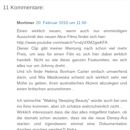
11 Kommentare:
Mortimer
20. Februar 2010 um 11:50
Einen wirklich neuen, wenn auch nur einminütigen
Ausschnitt des neuen Alice-Films findet sich hier:
http://www.youtube.com/watch?v=dyVXM2gwKFA
Dieser Clip gibt meiner Meinung nach schon viel mehr
Preis, um was für einen Film es sich hier dabei wirklich
handelt. Nicht so wie diese ganzen Featurettes, wo sich
alles nur um Johnny dreht...
Und ich finde Helena Bonham Carter einfach umwerfend
darin, und Mia Wasikowska scheint sich wirklich sehr viel
Mühe zu geben, ihren australischen Akzent abzulegen und
einen britischen anzunehmen...
Ich wünschte "Waking Sleeping Beauty" würde auch bei uns
ins Kino kommen, aber ich schätze wahrscheinlich nicht...
Wirklich interessant dass die das alles mitgefilmt haben, ob
die damals schon wussten, dass sie die neue Disney-Ära
starten und irgendwann einmal eine Dokumentation
darüber machen werden?! Haha...