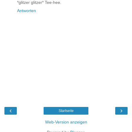
*glitzer glitzer* Tee-hee.
Antworten
‹
›
Startseite
Web-Version anzeigen