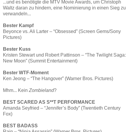
...und es benötigte die MTV Movie Awards, um Christoph
Waltz daran zu hindern, eine Nominierung in einen Sieg zu
verwandeln...
Bester Kampf
Beyonce vs. Ali Larter – “Obsessed” (Screen Gems/Sony
Pictures)
Bester Kuss
Kristen Stewart und Robert Pattinson – “The Twilight Saga:
New Moon” (Summit Entertainment)
Bester WTF-Moment
Ken Jeong – “The Hangover” (Warner Bros. Pictures)
Mhm... Kein
Zombieland
?
BEST SCARED AS S**T PERFORMANCE
Amanda Seyfried – “Jennifer’s Body” (Twentieth Century
Fox)
BEST BADASS
Rain – “Ninja Assassin” (Warner Bros. Pictures)