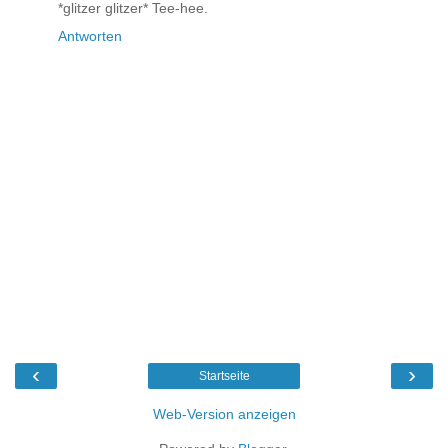
*glitzer glitzer* Tee-hee.
Antworten
‹
›
Startseite
Web-Version anzeigen