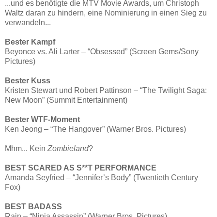
...und es benötigte die MTV Movie Awards, um Christoph
Waltz daran zu hindern, eine Nominierung in einen Sieg zu
verwandeln...
Bester Kampf
Beyonce vs. Ali Larter – “Obsessed” (Screen Gems/Sony
Pictures)
Bester Kuss
Kristen Stewart und Robert Pattinson – “The Twilight Saga:
New Moon” (Summit Entertainment)
Bester WTF-Moment
Ken Jeong – “The Hangover” (Warner Bros. Pictures)
Mhm... Kein
Zombieland
?
BEST SCARED AS S**T PERFORMANCE
Amanda Seyfried – “Jennifer’s Body” (Twentieth Century
Fox)
BEST BADASS
Rain – “Ninja Assassin” (Warner Bros. Pictures)