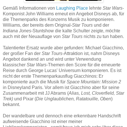
Gemäß Informationen von
Laughing Place
lehnte
Star Wars
-
Komponist John Williams erneut ein Angebot Disneys ab, für
die Themenparks des Konzerns Musik zu komponieren.
Williams, der bereits dem Original-
Star Tours
und der
Indiana Jones
-Stuntshow die kalte Schulter zeigte, möchte
auch mit der Neuauflage von
Star Tours
nichts zu tun haben.
Talentierter Ersatz wurde aber gefunden: Michael Giacchino,
der großer Fan der
Star Tours
-Attraktion ist, nahm Disneys
Angebot dankend an und wird unter Verwendung
klassischer
Star Wars
-Themen den Score für die erneuerte
Reise durch George Lucas' Universum komponieren. Es ist
nicht der erste Themenparkausflug Giacchinos: Er
komponierte auch die Musik für
Space Mountain: Mission 2
in Disneyland Paris. Vor allem ist Giacchino aber für seine
Zusammenarbeit mit JJ Abrams (
Alias, Lost, Cloverfield, Star
Trek)
und Pixar (
Die Unglaublichen, Ratatouille, Oben
)
bekannt.
Der wandelbare und dennoch eine erkennbare Handschrift
aufweisende Giacchino ist einer meiner