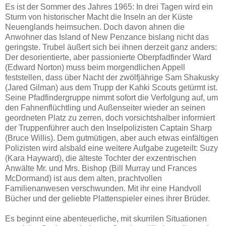
Es ist der Sommer des Jahres 1965: In drei Tagen wird ein
Sturm von historischer Macht die Inseln an der Küste
Neuenglands heimsuchen. Doch davon ahnen die
Anwohner das
Island of New Penzance bislang nicht das
geringste. Trubel äußert sich bei ihnen derzeit ganz anders:
Der desorientierte, aber passionierte Oberpfadfinder Ward
(Edward Norton) muss beim morgendlichen Appell
feststellen, dass über Nacht der zwölfjährige Sam Shakusky
(Jared Gilman) aus dem Trupp der Kahki Scouts getürmt ist.
Seine Pfadfindergruppe nimmt sofort die Verfolgung auf, um
den Fahnenflüchtling und Außenseiter wieder an seinen
geordneten Platz zu zerren, doch vorsichtshalber informiert
der Truppenführer auch den Inselpolizisten Captain Sharp
(Bruce Willis). Dem gutmütigen, aber auch etwas einfältigen
Polizisten wird alsbald eine weitere Aufgabe zugeteilt: Suzy
(Kara Hayward), die älteste Tochter der exzentrischen
Anwälte Mr. und Mrs. Bishop (Bill Murray und Frances
McDormand) ist aus dem alten, prachtvollen
Familienanwesen verschwunden. Mit ihr eine Handvoll
Bücher und der geliebte Plattenspieler eines ihrer Brüder.
Es beginnt eine abenteuerliche, mit skurrilen Situationen