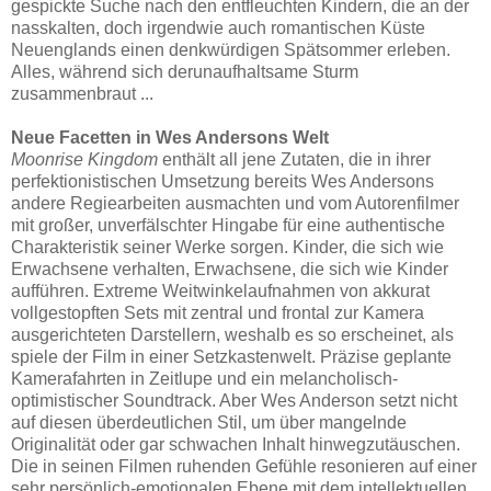
gespickte Suche nach den entfleuchten Kindern, die an der
nasskalten, doch irgendwie auch romantischen Küste
Neuenglands einen denkwürdigen Spätsommer erleben.
Alles, während sich derunaufhaltsame Sturm
zusammenbraut ...
Neue Facetten in Wes Andersons Welt
Moonrise Kingdom
enthält all jene Zutaten, die in ihrer
perfektionistischen Umsetzung bereits Wes Andersons
andere Regiearbeiten ausmachten und vom Autorenfilmer
mit großer, unverfälschter Hingabe für eine authentische
Charakteristik seiner Werke sorgen. Kinder, die sich wie
Erwachsene verhalten, Erwachsene, die sich wie Kinder
aufführen. Extreme Weitwinkelaufnahmen von akkurat
vollgestopften Sets mit zentral und frontal zur Kamera
ausgerichteten Darstellern, weshalb es so erscheinet, als
spiele der Film in einer Setzkastenwelt. Präzise geplante
Kamerafahrten in Zeitlupe und ein melancholisch-
optimistischer Soundtrack. Aber Wes Anderson setzt nicht
auf diesen überdeutlichen Stil, um über mangelnde
Originalität oder gar schwachen Inhalt hinwegzutäuschen.
Die in seinen Filmen ruhenden Gefühle resonieren auf einer
sehr persönlich-emotionalen Ebene mit dem intellektuellen