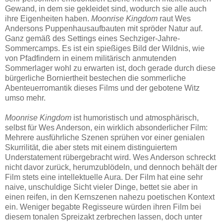
Gewand, in dem sie gekleidet sind, wodurch sie alle auch
ihre Eigenheiten haben.
Moonrise Kingdom
raut Wes
Andersons Puppenhausaufbauten mit spröder Natur auf.
Ganz gemäß des Settings eines Sechziger-Jahre-
Sommercamps. Es ist ein spießiges Bild der Wildnis, wie
von Pfadfindern in einem militärisch anmutenden
Sommerlager wohl zu erwarten ist, doch gerade durch diese
bürgerliche Borniertheit bestechen die sommerliche
Abenteuerromantik dieses Films und der gebotene Witz
umso mehr.
Moonrise Kingdom
ist humoristisch und atmosphärisch,
selbst für Wes Anderson, ein wirklich absonderlicher Film:
Mehrere ausführliche Szenen sprühen vor einer genialen
Skurrilität, die aber stets mit einem distinguiertem
Understatement rübergebracht wird. Wes Anderson schreckt
nicht davor zurück, herumzublödeln, und dennoch behält der
Film stets eine intellektuelle Aura. Der Film hat eine sehr
naive, unschuldige Sicht vieler Dinge, bettet sie aber in
einen reifen, in den Kernszenen nahezu poetischen Kontext
ein. Weniger begabte Regisseure würden ihren Film bei
diesem tonalen Spreizakt zerbrechen lassen, doch unter