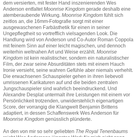
dem versierten, mit fester Hand inszenierenden Wes
Anderson entfaltet
Moonrise Kingdom
gerade deshalb eine
atemberaubende Wirkung.
Moonrise Kingdom
fühlt sich
zeitlos an, die 16mm-Fotografie sorgt mit einer
ausgewaschenen Farbästhetik für einen in seiner
Ungepflegtheit so vortrefflich vielsagenden Look. Die
Handlung wird von Anderson und Co-Autor Roman Coppola
mit feinem Sinn auf einer leicht magischen, und dennoch
weiterhin weltnahen Art und Weise erzählt.
Moonrise
Kingdom
ist kein realistischer, sondern ein naturalistischer
Film, der zwar seine Absurditäten stets mit einem Hauch
Ironie versieht, seine wahren Gefühle aber niemals verhehlt.
Die erwachsenen Schauspieler gehen in ihren liebevoll
umrissenen Karikaturen auf und die beiden zentralen
Jungschauspieler sind wahrlich beeindruckend. Und
Alexandre Desplat untermalt ihre Leistungen mit einem vor
Persönlichkeit trotzenden, unwiderstehlich eigenartigen
Score, der vorrangig die Klangwelt Benjamin Brittens
adaptiert, in dessen Schaffenswerk Wes Anderson für
Moonrise Kingdom
genüsslich plünderte.
An den von mir so sehr geliebten
The Royal Tenenbaums