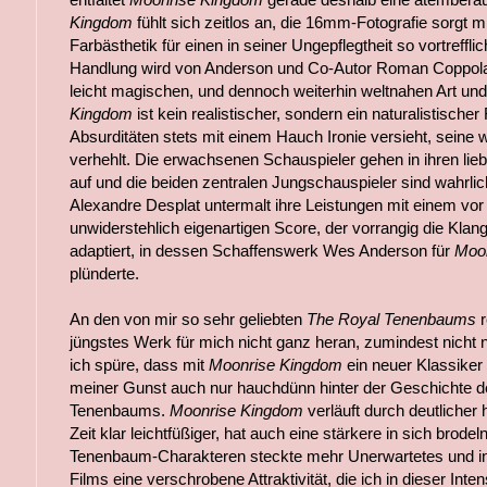
Kingdom
fühlt sich zeitlos an, die 16mm-Fotografie sorgt
Farbästhetik für einen in seiner Ungepflegtheit so vortreffl
Handlung wird von Anderson und Co-Autor Roman Coppola 
leicht magischen, und dennoch weiterhin weltnahen Art und
Kingdom
ist kein realistischer, sondern ein naturalistischer
Absurditäten stets mit einem Hauch Ironie versieht, seine
verhehlt. Die erwachsenen Schauspieler gehen in ihren lie
auf und die beiden zentralen Jungschauspieler sind wahrli
Alexandre Desplat untermalt ihre Leistungen mit einem vor 
unwiderstehlich eigenartigen Score, der vorrangig die Klan
adaptiert, in dessen Schaffenswerk Wes Anderson für
Moo
plünderte.
An den von mir so sehr geliebten
The Royal Tenenbaums
jüngstes Werk für mich nicht ganz heran, zumindest nicht 
ich spüre, dass mit
Moonrise Kingdom
ein neuer Klassiker g
meiner Gunst auch nur hauchdünn hinter der Geschichte d
Tenenbaums.
Moonrise Kingdom
verläuft durch deutliche
Zeit klar leichtfüßiger, hat auch eine stärkere in sich brode
Tenenbaum-Charakteren steckte mehr Unerwartetes und in 
Films eine verschrobene Attraktivität, die ich in dieser Inten