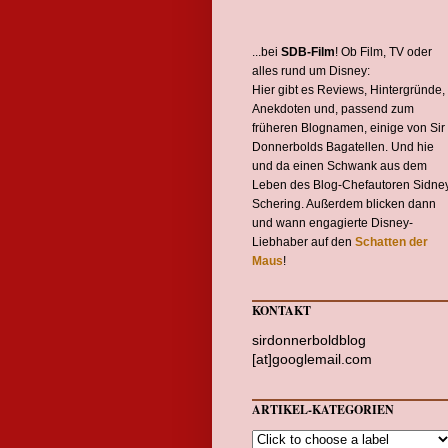
...bei
SDB-Film
! Ob Film, TV oder
alles rund um Disney:
Hier gibt es Reviews, Hintergründe,
Anekdoten und, passend zum
früheren Blognamen, einige von Sir
Donnerbolds Bagatellen. Und hie
und da einen Schwank aus dem
Leben des Blog-Chefautoren Sidne
Schering. Außerdem blicken dann
und wann engagierte Disney-
Liebhaber auf den
Schatten der
Maus
!
KONTAKT
sirdonnerboldblog
[at]googlemail.com
ARTIKEL-KATEGORIEN