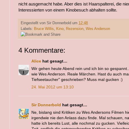
nicht ausgemacht habe. Aber dies ist Haarspalterei, die n
Interessierten von einem Kinobesuch abhalten sollte.
Eingestellt von
Sir Donnerbold
um
12:48
Labels:
Bruce Willis
,
Kino
,
Rezension
,
Wes Anderson
4 Kommentare:
Alice
hat gesagt…
Wir gehen heute Abend rein und ich bin so gespannt..
wie Wes Anderson. Reale Märchen. Hast du auch mal
Tiefseetaucher" geschrieben? Muss mal gucken :)
24. Mai 2012 um 13:10
Sir Donnerbold
hat gesagt…
Ne, bislang sind Kritiken zu Wes Andersons Filmen h
irgendwie nie den Anlass dazu finde. Mal schauen, 
hatte ich bereits Lust, alle nochmal zu gucken. Viellei
Zeit, endlich die entsprechenden Kritiken zu schreibe