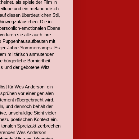
einet, als spiele der Film in
eitlupe und ein melancholisch-
uf diesen überdeutlichen Stil,
 hinwegzutäuschen. Die in
 persönlich-emotionalen Ebene
wodurch sie alle auch ihre
s Puppenhausaufbauten mit
ziger-Jahre-Sommercamps. Es
einem militärisch anmutenden
 bürgerliche Borniertheit
s und der gebotene Witz
lbst für Wes Anderson, ein
 sprühen vor einer genialen
tatement rübergebracht wird.
n, und dennoch behält der
aive, unschuldige Sicht vieler
ahezu poetischen Kontext ein.
 tonalen Spreizakt zerbrechen
nierenden Wes Anderson
ubende Wirkung.
Moonrise