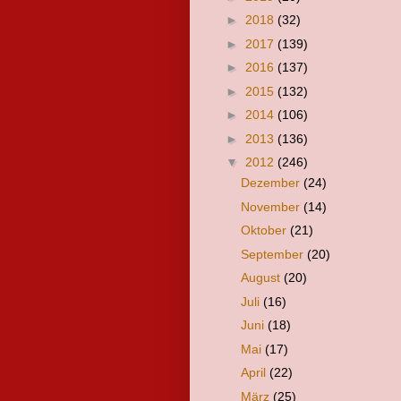
►
2018
(32)
►
2017
(139)
►
2016
(137)
►
2015
(132)
►
2014
(106)
►
2013
(136)
▼
2012
(246)
Dezember
(24)
November
(14)
Oktober
(21)
September
(20)
August
(20)
Juli
(16)
Juni
(18)
Mai
(17)
April
(22)
März
(25)