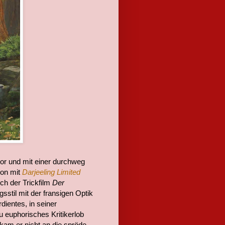
tor und mit einer durchweg
son mit
Darjeeling Limited
och der Trickfilm
Der
sstil mit der fransigen Optik
ientes, in seiner
u euphorisches Kritikerlob
kam er nicht an die spröde