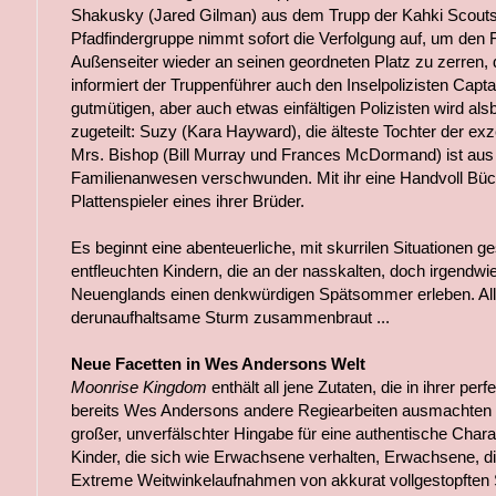
Shakusky (Jared Gilman) aus dem Trupp der Kahki Scouts 
Pfadfindergruppe nimmt sofort die Verfolgung auf, um den 
Außenseiter wieder an seinen geordneten Platz zu zerren, 
informiert der Truppenführer auch den Inselpolizisten Capt
gutmütigen, aber auch etwas einfältigen Polizisten wird als
zugeteilt: Suzy (Kara Hayward), die älteste Tochter der ex
Mrs. Bishop (Bill Murray und Frances McDormand) ist aus 
Familienanwesen verschwunden. Mit ihr eine Handvoll Büch
Plattenspieler eines ihrer Brüder.
Es beginnt eine abenteuerliche, mit skurrilen Situationen 
entfleuchten Kindern, die an der nasskalten, doch irgendw
Neuenglands einen denkwürdigen Spätsommer erleben. All
derunaufhaltsame Sturm zusammenbraut ...
Neue Facetten in Wes Andersons Welt
Moonrise Kingdom
enthält all jene Zutaten, die in ihrer pe
bereits Wes Andersons andere Regiearbeiten ausmachten 
großer, unverfälschter Hingabe für eine authentische Chara
Kinder, die sich wie Erwachsene verhalten, Erwachsene, di
Extreme Weitwinkelaufnahmen von akkurat vollgestopften Se