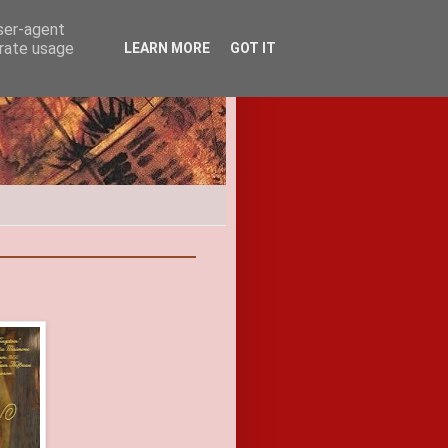
user-agent
erate usage
LEARN MORE
GOT IT