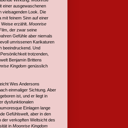
 mit einer ausgewaschenen
ich vielsagenden Look. Die
mit feinem Sinn auf einer
 Weise erzählt.
Moonrise
 Film, der zwar seine
 wahren Gefühle aber niemals
bevoll umrissenen Karikaturen
ch beeindruckend. Und
Persönlichkeit trotzenden,
gwelt Benjamin Brittens
nrise Kingdom
genüsslich
reicht Wes Andersons
nach einmaliger Sichtung. Aber
eboren ist, und er liegt in
er dysfunktionalen
r humoresque Einlagen lange
lnde Gefühlswelt, aber in den
der verkopften Weltsicht des
sität in
Moonrise Kingdom