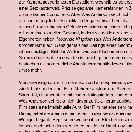
zur Kamera ausgerichteten Darstellern, weshalb es so ersch
einer Setzkastenwelt. Präzise geplante Kamerafahrten in Z
optimistischer Soundtrack. Aber Wes Anderson setzt nicht a
um über mangelnde Originalität oder gar schwachen Inhalt
seinen Filmen ruhenden Gefühle resonieren auf einer sehr
mit dem intellektuellen Gewand, in dem sie gekleidet sind, 
Eigenheiten haben.
Moonrise Kingdom
raut Wes Anderson
spröder Natur auf. Ganz gemäß des Settings eines Sech
ist ein spießiges Bild der Wildnis, wie von Pfadfindern in 
Sommerlager wohl zu erwarten ist, doch gerade durch diese
bestechen die sommerliche Abenteuerromantik dieses Film
umso mehr.
Moonrise Kingdom
ist humoristisch und atmosphärisch, se
wirklich absonderlicher Film: Mehrere ausführliche Szenen
Skurrilität, die aber stets mit einem distinguiertem Unders
Wes Anderson schreckt nicht davor zurück, herumzublödel
Film stets eine intellektuelle Aura. Der Film hat eine sehr n
Dinge, bettet sie aber in einen reifen, in den Kernszenen n
Weniger begabte Regisseure würden ihren Film bei diesem
lassen, doch unter dem versierten, mit fester Hand insze
entfaltet
Moonrise Kingdom
gerade deshalb eine atembera