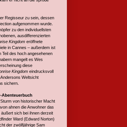
ver Regisseur zu sein, dessen
ollection aufgenommen wurde.
öpfer zu den individuellsten
obenen, ausdifferenzierten
rise Kingdom
eröffnete
iele in Cannes – außerdem ist
h Teil des hoch angesehenen
ebhabern mangelt es Wes
erscheinung diese
nrise Kingdom
eindrucksvoll
 Andersons Weltsicht
s sichern.
er-Abenteuerbuch
 Sturm von historischer Macht
avon ahnen die Anwohner das
äußert sich bei ihnen derzeit
adfinder Ward (Edward Norton)
cht der zwölfjährige Sam