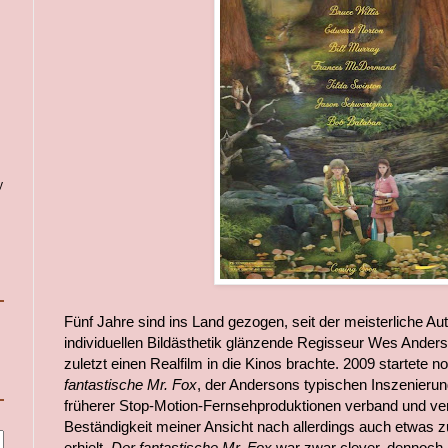
y
Fünf Jahre sind ins Land gezogen, seit der meisterliche Au
individuellen Bildästhetik glänzende Regisseur Wes Ander
zuletzt einen Realfilm in die Kinos brachte. 2009 startete n
fantastische Mr. Fox
, der Andersons typischen Inszenierung
früherer Stop-Motion-Fernsehproduktionen verband und verd
Beständigkeit meiner Ansicht nach allerdings auch etwas z
erhielt.
Der fantastische Mr. Fox
war zwar clever, dennoch 