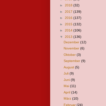
►
2018
(32)
►
2017
(139)
►
2016
(137)
►
2015
(132)
►
2014
(106)
▼
2013
(136)
Dezember
(12)
November
(6)
Oktober
(3)
September
(9)
August
(5)
Juli
(9)
Juni
(9)
Mai
(11)
April
(14)
März
(10)
Februar
(24)