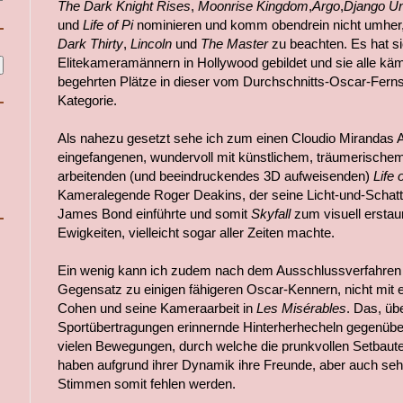
The Dark Knight Rises
,
Moonrise Kingdom
,
Argo
,
Django U
und
Life of Pi
nominieren und komm obendrein nicht umhe
Dark Thirty
,
Lincoln
und
The Master
zu beachten. Es hat si
Elitekameramännern in Hollywood gebildet und sie alle käm
begehrten Plätze in dieser vom Durchschnitts-Oscar-Fer
Kategorie.
Als nahezu gesetzt sehe ich zum einen Cloudio Mirandas Ar
eingefangenen, wundervoll mit künstlichem, träumerische
arbeitenden (und beeindruckendes 3D aufweisenden)
Life o
Kameralegende Roger Deakins, der seine Licht-und-Schatt
James Bond einführte und somit
Skyfall
zum visuell erstaun
Ewigkeiten, vielleicht sogar aller Zeiten machte.
Ein wenig kann ich zudem nach dem Ausschlussverfahren 
Gegensatz zu einigen fähigeren Oscar-Kennern, nicht mit 
Cohen und seine Kameraarbeit in
Les Misérables
. Das, üb
Sportübertragungen erinnernde Hinterherhecheln gegenüb
vielen Bewegungen, durch welche die prunkvollen Setbaut
haben aufgrund ihrer Dynamik ihre Freunde, aber auch seh
Stimmen somit fehlen werden.