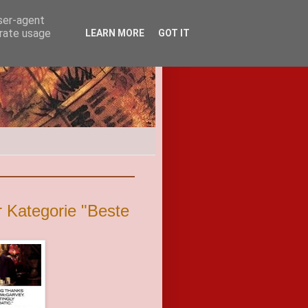
user-agent
erate usage
LEARN MORE
GOT IT
 Kategorie "Beste