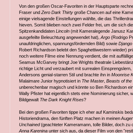
Von den großen Oscar-Favoriten in der Hauptsparte rechn
Fraser und
Zero Dark Thirty
große Chancen auf eine Kamer
einige vielsagende Einstellungen wählte, die das Thrillerd
hieven. Somit blieben noch zwei Felder frei, um die sich die
Spitzenkandidaten
Lincoln
(mit Kameralegende Janusz Kami
ausgefeilte Beleuchtung angewendet hat),
Argo
(Rodrigo Pr
unaufdringlichen, spannungsfördernden Bild) sowie
Django
Robert Richardson belebt den Spaghettiwestern wieder) pr
noch weitere Filme eine Nennung verdient, die mit auffällig
Seamus McGarvey bringt Joe Wrights theatrale Liebestän
richtige Licht und verzaubert mit surrealen Einsprengsle
Andersons genial-starren Stil und brachte ihn in
Moonrise 
Malaimare Junior hypnotisiert in
The Master
,
Beasts of the
unberechenbar magisch und könnte so Ben Richardson ein
Wally Pfister hat eigentlich stets eine Nominierung sicher, 
Bildgewalt
The Dark Knight Rises
?
Bei den großen Favoriten tippe ich eher auf Kaminskis bed
Historiendrama, den fünften Platz machen in meinen Auge
Unchained
(geachteter Kameramann, tolle Bilder, doch zu 
Anna Karenina
unter sich aus, da dieser Film von den "restl