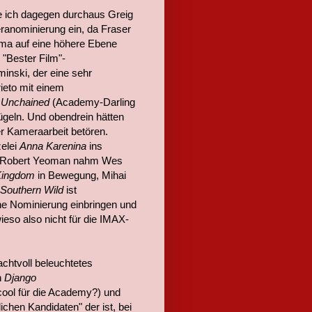
e ich dagegen durchaus Greig
anominierung ein, da Fraser
rama auf eine höhere Ebene
 "Bester Film"-
nski, der eine sehr
ieto mit einem
 Unchained
(Academy-Darling
ügeln. Und obendrein hätten
er Kameraarbeit betören.
zelei
Anna Karenina
ins
rn, Robert Yeoman nahm Wes
Kingdom
in Bewegung, Mihai
 Southern Wild
ist
e Nominierung einbringen und
wieso also nicht für die IMAX-
achtvoll beleuchtetes
n
Django
cool für die Academy?) und
ichen Kandidaten" der ist, bei