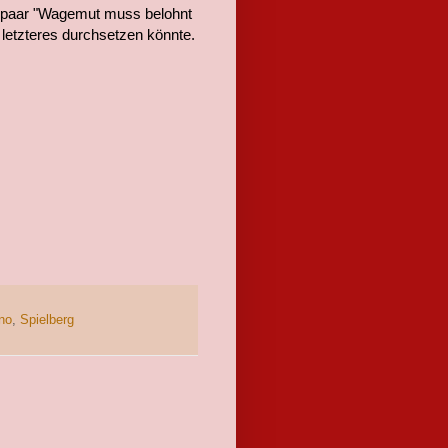
n paar "Wagemut muss belohnt
letzteres durchsetzen könnte.
no
,
Spielberg