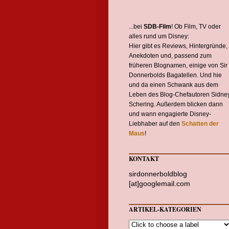
...bei
SDB-Film
! Ob Film, TV oder
alles rund um Disney:
Hier gibt es Reviews, Hintergründe,
Anekdoten und, passend zum
früheren Blognamen, einige von Sir
Donnerbolds Bagatellen. Und hie
und da einen Schwank aus dem
Leben des Blog-Chefautoren Sidne
Schering. Außerdem blicken dann
und wann engagierte Disney-
Liebhaber auf den
Schatten der
Maus
!
KONTAKT
sirdonnerboldblog
[at]googlemail.com
ARTIKEL-KATEGORIEN