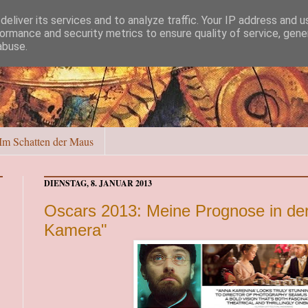
eliver its services and to analyze traffic. Your IP address and 
ormance and security metrics to ensure quality of service, gen
abuse.
Im Schatten der Maus
DIENSTAG, 8. JANUAR 2013
Oscars 2013: Meine Prognose in der
Kamera"