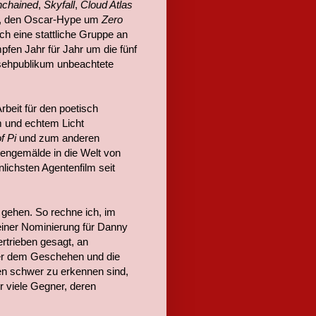
nchained
,
Skyfall
,
Cloud Atlas
r, den Oscar-Hype um
Zero
ch eine stattliche Gruppe an
pfen Jahr für Jahr um die fünf
nsehpublikum unbeachtete
beit für den poetisch
m und echtem Licht
f Pi
und zum anderen
engemälde in die Welt von
lichsten Agentenfilm seit
gehen. So rechne ich, im
einer Nominierung für Danny
ertrieben gesagt, an
er dem Geschehen und die
en schwer zu erkennen sind,
r viele Gegner, deren