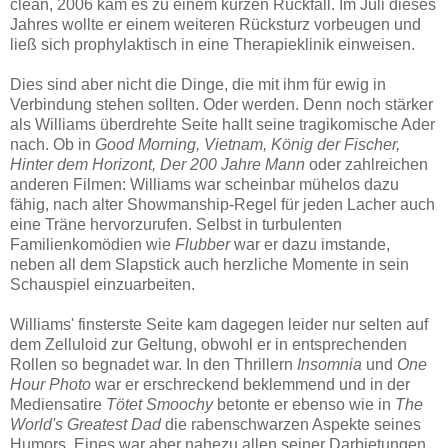
clean, 2006 kam es zu einem kurzen Rückfall. Im Juli dieses
Jahres wollte er einem weiteren Rücksturz vorbeugen und
ließ sich prophylaktisch in eine Therapieklinik einweisen.
Dies sind aber nicht die Dinge, die mit ihm für ewig in
Verbindung stehen sollten. Oder werden. Denn noch stärker
als Williams überdrehte Seite hallt seine tragikomische Ader
nach. Ob in
Good Morning, Vietnam, König der Fischer,
Hinter dem Horizont,
Der 200 Jahre Mann
oder zahlreichen
anderen Filmen: Williams war scheinbar mühelos dazu
fähig, nach alter Showmanship-Regel für jeden Lacher auch
eine Träne hervorzurufen. Selbst in turbulenten
Familienkomödien wie
Flubber
war er dazu imstande,
neben all dem Slapstick auch herzliche Momente in sein
Schauspiel einzuarbeiten.
Williams' finsterste Seite kam dagegen leider nur selten auf
dem Zelluloid zur Geltung, obwohl er in entsprechenden
Rollen so begnadet war. In den Thrillern
Insomnia
und
One
Hour Photo
war er erschreckend beklemmend und in der
Mediensatire
Tötet Smoochy
betonte er ebenso wie in
The
World's Greatest Dad
die rabenschwarzen Aspekte seines
Humors. Eines war aber nahezu allen seiner Darbietungen