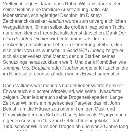
Vielleicht liegt es daran, dass Robin Williams dank vieler
seiner Rollen eine familiäre Ausstrahlung hatte. Als
lebensfroher, schlagfertiger Dschinni im Disney-
Zeichentrickklassiker
Aladdin
wurde zum unvergleichlichen
Weggefährten, für den selbst die größten magischen Tricks
nur einen kleinen Freundschaftsdienst darstellen. Dank
Der
Club der toten Dichter
wird er für immer als der frei
denkende, einfühlsame Lehrer in Erinnerung bleiben, den
sich jeder von uns wünscht. In
Good Will Hunting
zeigte er
sich als der verletzliche Mentor, der die Stärken seines
Schützlings herauszukitzeln weiß. Und dank Komödien wie
Jumanji, Mrs. Doubtfire
oder
Flubber
sorgte er für Lacher, die
im Kindesalter ebenso zünden wie im Erwachsenenalter.
Doch Williams war mehr als nur der liebenswerte Komiker.
Er war auch ein echter Wirbelwind, wie seine Liveauftritte
zeigten. Oder leider auch seine Drogeneskapaden. Lange
Zeit war Williams ein regelrechtes Partytier, das mit John
Belushi um die Häuser zog oder mit einigen Cast- und
Crewmitgliedern am Set des Disney-Musicals
Popeye
nach
eigenen Aussagen "bis zum Gehtnichtmehr gekokst" hat.
1986 schwor Williams den Drogen ab und war 20 Jahre lang