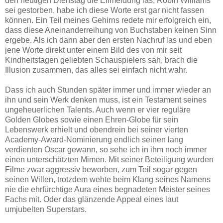
den heutigen Dienstag die Eilmeldung las, Robin Williams
sei gestorben, habe ich diese Worte erst gar nicht fassen
können. Ein Teil meines Gehirns redete mir erfolgreich ein,
dass diese Aneinanderreihung von Buchstaben keinen Sinn
ergebe. Als ich dann aber den ersten Nachruf las und eben
jene Worte direkt unter einem Bild des von mir seit
Kindheitstagen geliebten Schauspielers sah, brach die
Illusion zusammen, das alles sei einfach nicht wahr.
Dass ich auch Stunden später immer und immer wieder an
ihn und sein Werk denken muss, ist ein Testament seines
ungeheuerlichen Talents. Auch wenn er vier reguläre
Golden Globes sowie einen Ehren-Globe für sein
Lebenswerk erhielt und obendrein bei seiner vierten
Academy-Award-Nominierung endlich seinen lang
verdienten Oscar gewann, so sehe ich in ihm noch immer
einen unterschätzten Mimen. Mit seiner Beteiligung wurden
Filme zwar aggressiv beworben, zum Teil sogar gegen
seinen Willen, trotzdem wehte beim Klang seines Namens
nie die ehrfürchtige Aura eines begnadeten Meister seines
Fachs mit. Oder das glänzende Appeal eines laut
umjubelten Superstars.