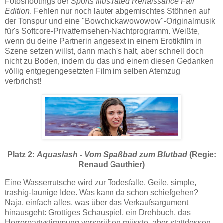
Fotoshootings der
Sports Illustrated Renaissance Fair
Edition
. Fehlen nur noch lauter abgemischtes Stöhnen auf
der Tonspur und eine "Bowchickawowowow"-Originalmusik
für's Softcore-Privatfernsehen-Nachtprogramm. Weißte,
wenn du deine Partnerin angesext in einem Erotikfilm in
Szene setzen willst, dann mach's halt, aber schnell doch
nicht zu Boden, indem du das und einem diesen Gedanken
völlig entgegengesetzten Film im selben Atemzug
verbrichst!
Platz 2:
Aquaslash - Vom Spaßbad zum Blutbad
(Regie:
Renaud Gauthier)
Eine Wasserrutsche wird zur Todesfalle. Geile, simple,
trashig-launige Idee. Was kann da schon schiefgehen?
Naja, einfach alles, was über das Verkaufsargument
hinausgeht: Grottiges Schauspiel, ein Drehbuch, das
Horrorpartystimmung versprühen müsste, aber stattdessen