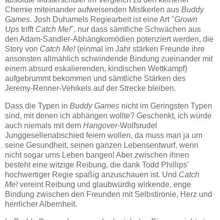
Chemie miteinander aufweisenden Mistkerlen aus
Buddy
Games
. Josh Duhamels Regiearbeit ist eine Art "
Grown
Ups
trifft
Catch Me!
", nur dass sämtliche Schwächen aus
den Adam-Sandler-Abhängkomödien potenziert werden, die
Story von
Catch Me!
(einmal im Jahr stärken Freunde ihre
ansonsten allmählich schwindende Bindung zueinander mit
einem absurd eskalierenden, kindischen Wettkampf)
aufgebrummt bekommen und sämtliche Stärken des
Jeremy-Renner-Vehikels auf der Strecke bleiben.
Dass die Typen in
Buddy Games
nicht im Geringsten Typen
sind, mit denen ich abhängen wollte? Geschenkt, ich würde
auch niemals mit dem
Hangover
-Wolfsrudel
Junggesellenabschied feiern wollen, da muss man ja um
seine Gesundheit, seinen ganzen Lebensentwurf, wenn
nicht sogar ums Leben bangen! Aber zwischen ihnen
besteht eine witzige Reibung, die dank Todd Phillips'
hochwertiger Regie spaßig anzuschauen ist. Und
Catch
Me!
vereint Reibung und glaubwürdig wirkende, enge
Bindung zwischen den Freunden mit Selbstironie, Herz und
herrlicher Albernheit.