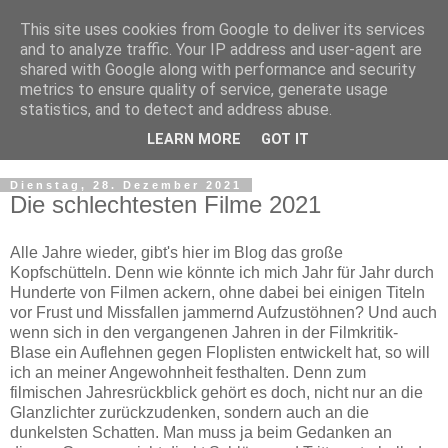
This site uses cookies from Google to deliver its services
and to analyze traffic. Your IP address and user-agent are
shared with Google along with performance and security
metrics to ensure quality of service, generate usage
statistics, and to detect and address abuse.
LEARN MORE
GOT IT
▼
Dienstag, 28. Dezember 2021
Die schlechtesten Filme 2021
Alle Jahre wieder, gibt's hier im Blog das große
Kopfschütteln. Denn wie könnte ich mich Jahr für Jahr durch
Hunderte von Filmen ackern, ohne dabei bei einigen Titeln
vor Frust und Missfallen jammernd Aufzustöhnen? Und auch
wenn sich in den vergangenen Jahren in der Filmkritik-
Blase ein Auflehnen gegen Floplisten entwickelt hat, so will
ich an meiner Angewohnheit festhalten. Denn zum
filmischen Jahresrückblick gehört es doch, nicht nur an die
Glanzlichter zurückzudenken, sondern auch an die
dunkelsten Schatten. Man muss ja beim Gedanken an