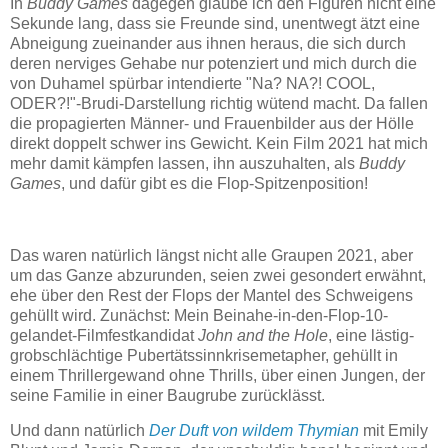
In
Buddy Games
dagegen glaube ich den Figuren nicht eine
Sekunde lang, dass sie Freunde sind, unentwegt ätzt eine
Abneigung zueinander aus ihnen heraus, die sich durch
deren nerviges Gehabe nur potenziert und mich durch die
von Duhamel spürbar intendierte "Na? NA?! COOL,
ODER?!"-Brudi-Darstellung richtig wütend macht. Da fallen
die propagierten Männer- und Frauenbilder aus der Hölle
direkt doppelt schwer ins Gewicht. Kein Film 2021 hat mich
mehr damit kämpfen lassen, ihn auszuhalten, als
Buddy
Games
, und dafür gibt es die Flop-Spitzenposition!
Das waren natürlich längst nicht alle Graupen 2021, aber
um das Ganze abzurunden, seien zwei gesondert erwähnt,
ehe über den Rest der Flops der Mantel des Schweigens
gehüllt wird. Zunächst: Mein Beinahe-in-den-Flop-10-
gelandet-Filmfestkandidat
John and the Hole
, eine lästig-
grobschlächtige Pubertätssinnkrisemetapher, gehüllt in
einem Thrillergewand ohne Thrills, über einen Jungen, der
seine Familie in einer Baugrube zurücklässt.
Und dann natürlich
Der Duft von wildem Thymian
mit Emily