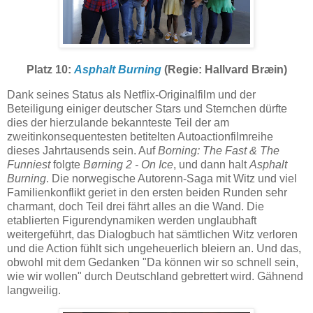
Platz 10:
Asphalt Burning
(Regie: Hallvard Bræin)
Dank seines Status als Netflix-Originalfilm und der
Beteiligung einiger deutscher Stars und Sternchen dürfte
dies der hierzulande bekannteste Teil der am
zweitinkonsequentesten betitelten Autoactionfilmreihe
dieses Jahrtausends sein. Auf
Borning: The Fast & The
Funniest
folgte
Børning 2 - On Ice
, und dann halt
Asphalt
Burning
. Die norwegische Autorenn-Saga mit Witz und viel
Familienkonflikt geriet in den ersten beiden Runden sehr
charmant, doch Teil drei fährt alles an die Wand. Die
etablierten Figurendynamiken werden unglaubhaft
weitergeführt, das Dialogbuch hat sämtlichen Witz verloren
und die Action fühlt sich ungeheuerlich bleiern an. Und das,
obwohl mit dem Gedanken "Da können wir so schnell sein,
wie wir wollen" durch Deutschland gebrettert wird. Gähnend
langweilig.