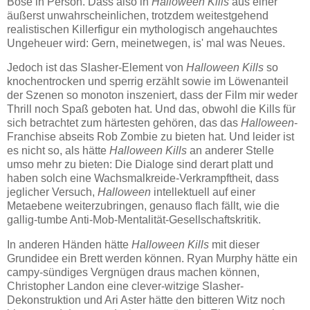
Böse in Person. Dass also in
Halloween Kills
aus einer
äußerst unwahrscheinlichen, trotzdem weitestgehend
realistischen Killerfigur ein mythologisch angehauchtes
Ungeheuer wird: Gern, meinetwegen, is' mal was Neues.
Jedoch ist das Slasher-Element von
Halloween Kills
so
knochentrocken und sperrig erzählt sowie im Löwenanteil
der Szenen so monoton inszeniert, dass der Film mir weder
Thrill noch Spaß geboten hat. Und das, obwohl die Kills für
sich betrachtet zum härtesten gehören, das das
Halloween
-
Franchise abseits Rob Zombie zu bieten hat. Und leider ist
es nicht so, als hätte
Halloween Kills
an anderer Stelle
umso mehr zu bieten: Die Dialoge sind derart platt und
haben solch eine Wachsmalkreide-Verkrampftheit, dass
jeglicher Versuch,
Halloween
intellektuell auf einer
Metaebene weiterzubringen, genauso flach fällt, wie die
gallig-tumbe Anti-Mob-Mentalität-Gesellschaftskritik.
In anderen Händen hätte
Halloween Kills
mit dieser
Grundidee ein Brett werden können. Ryan Murphy hätte ein
campy-sündiges Vergnügen draus machen können,
Christopher Landon eine clever-witzige Slasher-
Dekonstruktion und Ari Aster hätte den bitteren Witz noch