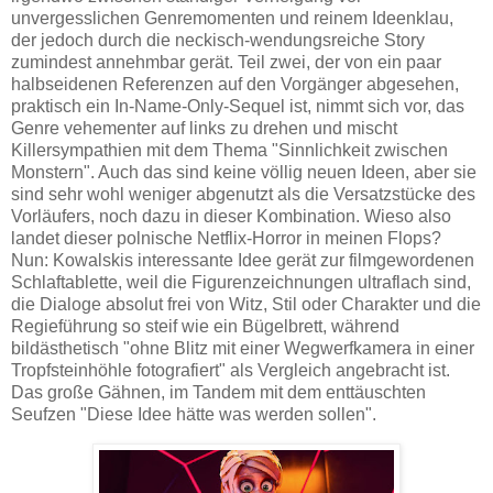
unvergesslichen Genremomenten und reinem Ideenklau,
der jedoch durch die neckisch-wendungsreiche Story
zumindest annehmbar gerät. Teil zwei, der von ein paar
halbseidenen Referenzen auf den Vorgänger abgesehen,
praktisch ein In-Name-Only-Sequel ist, nimmt sich vor, das
Genre vehementer auf links zu drehen und mischt
Killersympathien mit dem Thema "Sinnlichkeit zwischen
Monstern". Auch das sind keine völlig neuen Ideen, aber sie
sind sehr wohl weniger abgenutzt als die Versatzstücke des
Vorläufers, noch dazu in dieser Kombination. Wieso also
landet dieser polnische Netflix-Horror in meinen Flops?
Nun: Kowalskis interessante Idee gerät zur filmgewordenen
Schlaftablette, weil die Figurenzeichnungen ultraflach sind,
die Dialoge absolut frei von Witz, Stil oder Charakter und die
Regieführung so steif wie ein Bügelbrett, während
bildästhetisch "ohne Blitz mit einer Wegwerfkamera in einer
Tropfsteinhöhle fotografiert" als Vergleich angebracht ist.
Das große Gähnen, im Tandem mit dem enttäuschten
Seufzen "Diese Idee hätte was werden sollen".