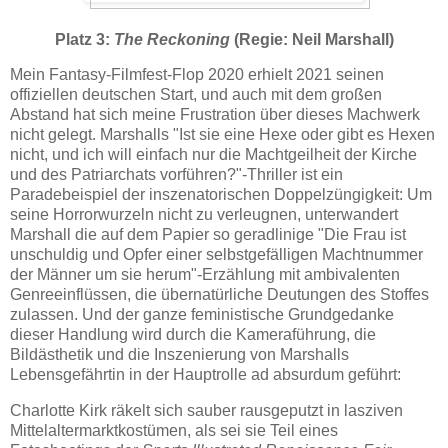
Platz 3:
The Reckoning
(Regie: Neil Marshall)
Mein Fantasy-Filmfest-Flop 2020 erhielt 2021 seinen
offiziellen deutschen Start, und auch mit dem großen
Abstand hat sich meine Frustration über dieses Machwerk
nicht gelegt. Marshalls "Ist sie eine Hexe oder gibt es Hexen
nicht, und ich will einfach nur die Machtgeilheit der Kirche
und des Patriarchats vorführen?"-Thriller ist ein
Paradebeispiel der inszenatorischen Doppelzüngigkeit: Um
seine Horrorwurzeln nicht zu verleugnen, unterwandert
Marshall die auf dem Papier so geradlinige "Die Frau ist
unschuldig und Opfer einer selbstgefälligen Machtnummer
der Männer um sie herum"-Erzählung mit ambivalenten
Genreeinflüssen, die übernatürliche Deutungen des Stoffes
zulassen. Und der ganze feministische Grundgedanke
dieser Handlung wird durch die Kameraführung, die
Bildästhetik und die Inszenierung von Marshalls
Lebensgefährtin in der Hauptrolle ad absurdum geführt:
Charlotte Kirk räkelt sich sauber rausgeputzt in lasziven
Mittelaltermarktkostümen, als sei sie Teil eines