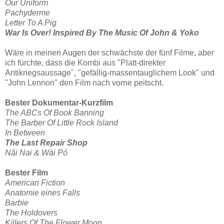
Our Uniform
Pachyderme
Letter To A Pig
War Is Over! Inspired By The Music Of John & Yoko
Wäre in meinen Augen der schwächste der fünf Filme, aber
ich fürchte, dass die Kombi aus "Platt-direkter
Antikriegsaussage", "gefällig-massentauglichem Look" und
"John Lennon" den Film nach vorne peitscht.
Bester Dokumentar-Kurzfilm
The ABCs Of Book Banning
The Barber Of Little Rock
Island
In Between
The Last Repair Shop
Nǎi Nai & Wài Pó
Bester Film
American Fiction
Anatomie eines Falls
Barbie
The Holdovers
Killers Of The Flower Moon