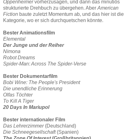
Oppenheimer
vorherzusagen, und dann das minutiös
strukturierte Drehbuch zu übergehen. Aber
American
Fiction
baute zuletzt Momentum ab, und das hier ist die
Kategorie, wo er sich durchquetschen könnte.
Bester Animationsfilm
Elemental
Der Junge und der Reiher
Nimona
Robot
Dreams
Spider-Man: Across The Spider-Verse
Bester Dokumentarfilm
Bobi Wine: The People's President
Die unendliche Erinnerung
Olfas Töchter
To Kill A Tiger
20 Days In Mariupol
Bester internationaler Film
Das Lehrerzimmer
(Deutschland)
Die Schneegesellschaft
(Spanien)
The Zone Of Interest
(Großbritannien)