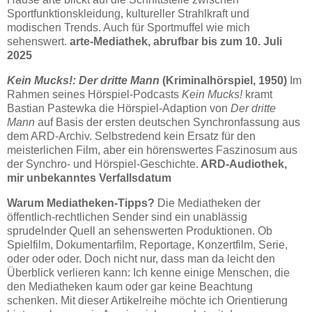
Sportfunktionskleidung, kultureller Strahlkraft und
modischen Trends. Auch für Sportmuffel wie mich
sehenswert.
arte-Mediathek, abrufbar bis zum 10. Juli
2025
Kein Mucks!: Der dritte Mann
(Kriminalhörspiel, 1950)
Im
Rahmen seines Hörspiel-Podcasts
Kein Mucks!
kramt
Bastian Pastewka die Hörspiel-Adaption von
Der dritte
Mann
auf Basis der ersten deutschen Synchronfassung aus
dem ARD-Archiv. Selbstredend kein Ersatz für den
meisterlichen Film, aber ein hörenswertes Faszinosum aus
der Synchro- und Hörspiel-Geschichte.
ARD-Audiothek,
mir unbekanntes Verfallsdatum
Warum Mediatheken-Tipps?
Die Mediatheken der
öffentlich-rechtlichen Sender sind ein unablässig
sprudelnder Quell an sehenswerten Produktionen. Ob
Spielfilm, Dokumentarfilm, Reportage, Konzertfilm, Serie,
oder oder oder. Doch nicht nur, dass man da leicht den
Überblick verlieren kann: Ich kenne einige Menschen, die
den Mediatheken kaum oder gar keine Beachtung
schenken. Mit dieser Artikelreihe möchte ich Orientierung