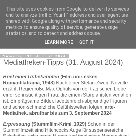
This site uses cookies from Google to deliver its services
and to analyze traffic. Your IP address and user-agent are
shared with Google along with performance and security
metrics to ensure quality of service, generate usage
statistics, and to detect and address abuse.
LEARN MORE
GOT IT
▼
Samstag, 31. August 2024
Mediatheken-Tipps (31. August 2024)
Brief einer Unbekannten
(Film-noir-eskes
Romantikdrama, 1948)
Nach einer Stefan-Zweig-Novelle
erzählt Regiegröße Max Ophüls von der tragischen Liebe
einer sehnsüchtigen Frau, die einem Starpianisten verfallen
ist. Einprägsame Bilder, facettenreich-abgründige Figuren
und schön-schmerzliche Gefühlswelten folgen.
arte-
Mediathek, abrufbar bis zum 3. September 2024
Erpressung
(Stummfilm-Krimi, 1929)
Schon in der
Stummfilmzeit sind Hitchcocks Auge für suspensereiche