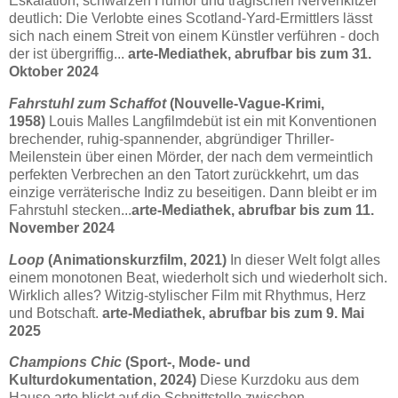
Eskalation, schwarzen Humor und tragischen Nervenkitzel
deutlich: Die Verlobte eines Scotland-Yard-Ermittlers lässt
sich nach einem Streit von einem Künstler verführen - doch
der ist übergriffig...
arte-Mediathek, abrufbar bis zum 31.
Oktober 2024
Fahrstuhl zum Schaffot
(Nouvelle-Vague-Krimi,
1958)
Louis Malles Langfilmdebüt ist ein mit Konventionen
brechender, ruhig-spannender, abgründiger Thriller-
Meilenstein über einen Mörder, der nach dem vermeintlich
perfekten Verbrechen an den Tatort zurückkehrt, um das
einzige verräterische Indiz zu beseitigen. Dann bleibt er im
Fahrstuhl stecken...
arte-Mediathek, abrufbar bis zum 11.
November 2024
Loop
(Animationskurzfilm, 2021)
In dieser Welt folgt alles
einem monotonen Beat, wiederholt sich und wiederholt sich.
Wirklich alles? Witzig-stylischer Film mit Rhythmus, Herz
und Botschaft.
arte-Mediathek, abrufbar bis zum 9. Mai
2025
Champions Chic
(Sport-, Mode- und
Kulturdokumentation, 2024)
Diese Kurzdoku aus dem
Hause arte blickt auf die Schnittstelle zwischen