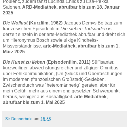
Poulenc, zudem tanzt Lucinda Childs zu Esa-Pekka
Salonen.
ARD-Mediathek, abrufbar bis zum 18. Januar
2025
Die Wollust
(Kurzfilm, 1962)
Jacques Demys Beitrag zum
französischen Episodenfilm
Die sieben Todsünden
ist
derzeit einzeln in der arte-Mediathek abrufbar und dreht sich
um Hieronymus Bosch sowie ulkige Kindheits-
Missverständnisse.
arte-Mediathek, abrufbar bis zum 1.
März 2025
Die Kunst zu lieben
(Episodenfilm, 2011)
Süffisanter,
kurzweiliger, abwechslungsreicher und zügiger Omnibus
über Fehlkommunikation, (Un-)Glück und Überraschungen
im modernen (französischen Großstadt)-Sexleben.
Zwischendurch was "heteromännerig" geraten, aber für
mein Gefühl mehr aus einem eng gesetzten Schwerpunkt
heraus, weniger aus Boshaftigkeit.
arte-Mediathek,
abrufbar bis zum 1. Mai 2025
Sir Donnerbold
um
15:38