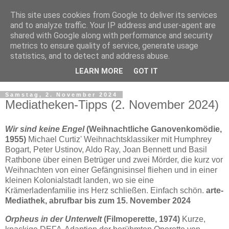
This site uses cookies from Google to deliver its services
and to analyze traffic. Your IP address and user-agent are
shared with Google along with performance and security
metrics to ensure quality of service, generate usage
statistics, and to detect and address abuse.
LEARN MORE
GOT IT
▼
Samstag, 2. November 2024
Mediatheken-Tipps (2. November 2024)
Wir sind keine Engel
(Weihnachtliche Ganovenkomödie,
1955)
Michael Curtiz' Weihnachtsklassiker mit Humphrey
Bogart, Peter Ustinov, Aldo Ray, Joan Bennett und Basil
Rathbone über einen Betrüger und zwei Mörder, die kurz vor
Weihnachten von einer Gefängnisinsel fliehen und in einer
kleinen Kolonialstadt landen, wo sie eine
Krämerladenfamilie ins Herz schließen. Einfach schön.
arte-
Mediathek, abrufbar bis zum 15. November 2024
Orpheus in der Unterwelt
(Filmoperette, 1974)
Kurze,