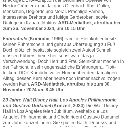
knackige DEFA-Adaption der berühmten Operette von
Hector Crémieux und Jacques Offenbach über Götter,
Menschen, Begierde und Moral. Prächtige Farben,
interessante Drehorte und luftige Garderoben, sowie
Dialoge im Kabarettduktus.
ARD-Mediathek, abrufbar bis
zum 26. November 2024, um 10.15 Uhr
Fahrschule
(Komödie, 1986)
Familie Steinköhler besitzt
keinen Führerschein und geht aus Überzeugung zu Fuß.
Doch plötzlich besitzt sie sogleich zwei Autos! Schnell
müssen Führerscheine her, sonst wäre das ja
Verschwendung. Doch Herr und Frau Steinköhler machen in
der Fahrschule sehr gegensätzliche Erfahrungen... Flott-
lockere DDR-Komödie voller Humor über den damaligen
Alltag, dessen Kern aber heute noch immer nachvollzogen
werden kann.
ARD-Mediathek, abrufbar bis zum 30.
November 2024 um 8.45 Uhr
20 Jahre Walt Disney Hall: Los Angeles Philharmonic
und Gustavo Dudamel
(Konzert, 2024)
Die Walt Disney
Hall in Los Angeles feiert Jubiläum, weshalb die Los
Angeles Philharmonic und Chefdirigent Gustavo Dudamel
zum Jubelkonzert laden. Sie spielen Bach, Debussy und