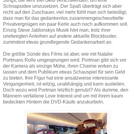
Jungs, die sehr viel Geld verschwenden, um eine
Schnapsidee umzusetzen. Der Spaß überträgt sich aber
nicht auf den Zuschauer, viel mehr fühlt man sich beleidigt,
dass man für das gedankenlos zusammengeschwurbelte
Privatvergnügen ein paar Kerle auch noch aufkommen soll.
Einzig Steve Jablonskys Musik hört man, trotz ihrer
unetwegten Anleihen auf andere aktuelle Blockbuster,
zumindest etwas grundlegende Gedankenarbeit an.
Die größte Sünde des Films ist aber, wie mit Natalie
Portmans Rolle umgesprungen wird. Portman gibt sich vor
der Kamera als einzige Mühe, ihren Charme wirken zu
lassen und dem Publikum etwas Schauspiel für sein Geld
zu bieten. Ihre Figur hat eine ansatzweise interessante
Vergangenheit, ist witzig, unabhängig und kann austeilen.
Doch wozu wird Portman letztlich genutzt? Als dumme, den
Männern verfallene Love Interest und um mit ihrem kaum
bedeckten Hintern die DVD-Käufe anzukurbeln.