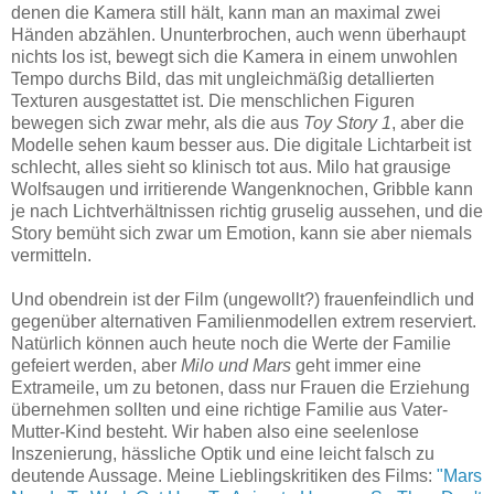
denen die Kamera still hält, kann man an maximal zwei
Händen abzählen. Ununterbrochen, auch wenn überhaupt
nichts los ist, bewegt sich die Kamera in einem unwohlen
Tempo durchs Bild, das mit ungleichmäßig detallierten
Texturen ausgestattet ist. Die menschlichen Figuren
bewegen sich zwar mehr, als die aus
Toy Story 1
, aber die
Modelle sehen kaum besser aus. Die digitale Lichtarbeit ist
schlecht, alles sieht so klinisch tot aus. Milo hat grausige
Wolfsaugen und irritierende Wangenknochen, Gribble kann
je nach Lichtverhältnissen richtig gruselig aussehen, und die
Story bemüht sich zwar um Emotion, kann sie aber niemals
vermitteln.
Und obendrein ist der Film (ungewollt?) frauenfeindlich und
gegenüber alternativen Familienmodellen extrem reserviert.
Natürlich können auch heute noch die Werte der Familie
gefeiert werden, aber
Milo und Mars
geht immer eine
Extrameile, um zu betonen, dass nur Frauen die Erziehung
übernehmen sollten und eine richtige Familie aus Vater-
Mutter-Kind besteht. Wir haben also eine seelenlose
Inszenierung, hässliche Optik und eine leicht falsch zu
deutende Aussage. Meine Lieblingskritiken des Films:
"Mars