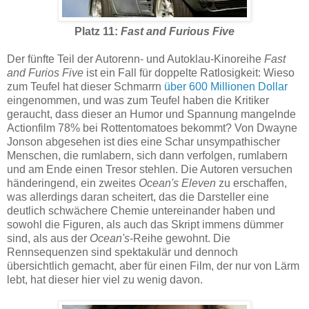
Platz 11:
Fast and Furious Five
Der fünfte Teil der Autorenn- und Autoklau-Kinoreihe
Fast
and Furios Five
ist ein Fall für doppelte Ratlosigkeit: Wieso
zum Teufel hat dieser Schmarrn
über 600 Millionen Dollar
eingenommen, und was zum Teufel haben die Kritiker
geraucht, dass dieser an Humor und Spannung mangelnde
Actionfilm 78% bei Rottentomatoes bekommt? Von Dwayne
Jonson abgesehen ist dies eine Schar unsympathischer
Menschen, die rumlabern, sich dann verfolgen, rumlabern
und am Ende einen Tresor stehlen. Die Autoren versuchen
händeringend, ein zweites
Ocean's Eleven
zu erschaffen,
was allerdings daran scheitert, das die Darsteller eine
deutlich schwächere Chemie untereinander haben und
sowohl die Figuren, als auch das Skript immens dümmer
sind, als aus der
Ocean's
-Reihe gewohnt. Die
Rennsequenzen sind spektakulär und dennoch
übersichtlich gemacht, aber für einen Film, der nur von Lärm
lebt, hat dieser hier viel zu wenig davon.