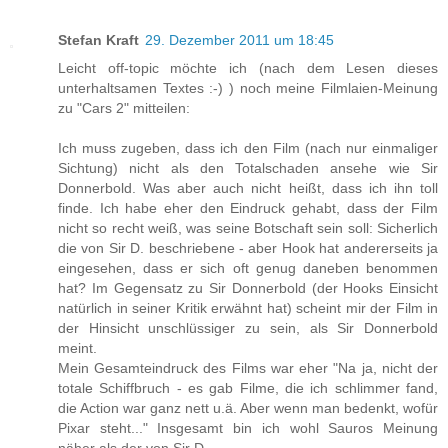
Stefan Kraft
29. Dezember 2011 um 18:45
Leicht off-topic möchte ich (nach dem Lesen dieses
unterhaltsamen Textes :-) ) noch meine Filmlaien-Meinung
zu "Cars 2" mitteilen:
Ich muss zugeben, dass ich den Film (nach nur einmaliger
Sichtung) nicht als den Totalschaden ansehe wie Sir
Donnerbold. Was aber auch nicht heißt, dass ich ihn toll
finde. Ich habe eher den Eindruck gehabt, dass der Film
nicht so recht weiß, was seine Botschaft sein soll: Sicherlich
die von Sir D. beschriebene - aber Hook hat andererseits ja
eingesehen, dass er sich oft genug daneben benommen
hat? Im Gegensatz zu Sir Donnerbold (der Hooks Einsicht
natürlich in seiner Kritik erwähnt hat) scheint mir der Film in
der Hinsicht unschlüssiger zu sein, als Sir Donnerbold
meint.
Mein Gesamteindruck des Films war eher "Na ja, nicht der
totale Schiffbruch - es gab Filme, die ich schlimmer fand,
die Action war ganz nett u.ä. Aber wenn man bedenkt, wofür
Pixar steht..." Insgesamt bin ich wohl Sauros Meinung
näher als der von Sir D.