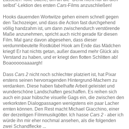
selbst"-Lektion des ersten
Cars
-Films anzuschließen!
Hooks dauernden Wortwitze gehen einem schnell gegen
den Tachozeiger, und dass die Action fast durchgehend
völlig handzahm ist, um dann zwischendurch verstörende
Maße anzunehmen, spricht auch nicht gerade für diesen
Film. Mal ganz davon abgesehen, dass dieser
verdummbeutelte Rostkübel Hook am Ende das Mädchen
kriegt! Er hat nichts getan, außer dauernd mehr Glück als
Verstand zu haben, und er kriegt den flotten Schlitten ab!
Boaoooooaaaargh!
Dass
Cars 2
nicht noch schlechter platziert ist, hat Pixar
erstens seinen hervorragenden Hintergrund-Machern zu
verdanken. Diese haben fabelhafte Arbeit geleistet und
wunderschöne Landschaften geschaffen. Es reihen sich
auch ein paar hübsche visuelle Gags ein, die zwischen den
verkorksten Dialogpassagen wenigstens ein paar Lacher
ernten können. Den Rest macht Michael Giacchino, einer
der derzeitigen Filmmusikgötter. Ich hasse
Cars 2
- aber ich
würde ihn mir eher nochmal ansehen, als die folgenden
zwei Schandflecke ...