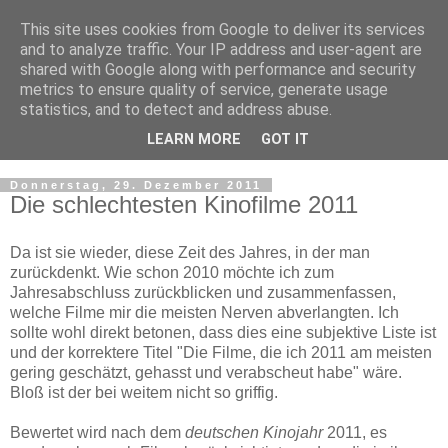
This site uses cookies from Google to deliver its services
and to analyze traffic. Your IP address and user-agent are
shared with Google along with performance and security
metrics to ensure quality of service, generate usage
statistics, and to detect and address abuse.
LEARN MORE
GOT IT
▼
Donnerstag, 29. Dezember 2011
Die schlechtesten Kinofilme 2011
Da ist sie wieder, diese Zeit des Jahres, in der man
zurückdenkt. Wie schon 2010 möchte ich zum
Jahresabschluss zurückblicken und zusammenfassen,
welche Filme mir die meisten Nerven abverlangten. Ich
sollte wohl direkt betonen, dass dies eine subjektive Liste ist
und der korrektere Titel "Die Filme, die ich 2011 am meisten
gering geschätzt, gehasst und verabscheut habe" wäre.
Bloß ist der bei weitem nicht so griffig.
Bewertet wird nach dem
deutschen Kinojahr
2011, es