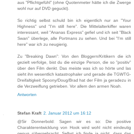
aus "Pflichtgefühl" (ohne Quotenmeter hätte ich die Zwerge
wohl nur auf DVD geguckt).
So richtig selbst schuld bin ich eigentlich nur an "Your
Highness" und "I'm still here". Die Mittelalterkiffer waren
interessant, weil "Ananas Express" gefiel und ich seit "Black
Swan" überlege, alle Portmans zu sehen. Und bei "I'm still
here" war ich zu neugierig.
Zu "Breaking Dawn": Von den Bloggern/Kritikern die ich
gezielt verfolge, bist du die einzige Person, die so "positiv"
über den Film denkt. Das meiste was ich so hörte und las
sieht ihn wesentlich katastrophaler und gerade die TGWTG-
Dreifaltigkeit Spoony/Doug/Brad hat der Film ja geradezu in
die Verzweiflung getrieben. Vor allem den armen Noah.
Antworten
Stefan Kraft
2. Januar 2012 um 16:12
@Sir Donnerbold: Sagen wir es so: Die positive
Charakterentwicklung von Hook wird wohl nicht eindeutig
genug rübergebracht. Selbst ich finde ja nicht, dass das