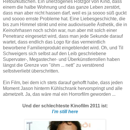
Retourkutschen. Ein unerzogenes Rotzgör von Kind, dass
einem die halbe Wohnung und das ganze Leben zerstört,
dass man aber nicht hassen darf, weil es ja soooo süß guckt
und soooo ernste Probleme hat. Eine Liebesgeschichte, die
bis zum Himmel stinkt und eine audiovisuelle Ästhetik, die in
Keinohrhasen
noch schön war, nun aber mit solch einer
Penetranz eingesetzt wird, dass man jede Sekunde darauf
wartet, dass endlich das Logo für das vermeintlich
beworbene Familienprodukt eingeblendet wird. Oh, und Til
Schweigers sich selbst auf den Leib geschriebene
Supervater-, Megastecher- und Überkünstlerrollen haben
längst die Grenze von "öhm ... nett" zu verstörend
selbstverliebt überschritten.
Ein Film, bei dem ich stets darauf gehofft habe, dass jeden
Moment Jason hinterm Kühlschrank hervorspringt und alle
abmetzelt. Ja, das wäre mal ein Horrorfilm geworden ...
Und der schlechteste Kinofilm 2011 ist:
I’m still her
e