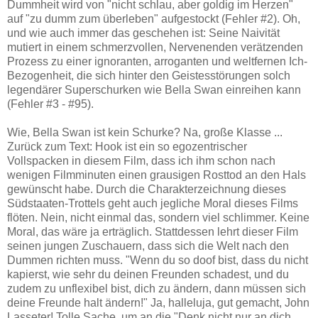
Dummheit wird von "nicht schlau, aber goldig im Herzen"
auf "zu dumm zum überleben" aufgestockt (Fehler #2). Oh,
und wie auch immer das geschehen ist: Seine Naivität
mutiert in einem schmerzvollen, Nervenenden verätzenden
Prozess zu einer ignoranten, arroganten und weltfernen Ich-
Bezogenheit, die sich hinter den Geistesstörungen solch
legendärer Superschurken wie Bella Swan einreihen kann
(Fehler #3 - #95).
Wie, Bella Swan ist kein Schurke? Na, große Klasse ...
Zurück zum Text: Hook ist ein so egozentrischer
Vollspacken in diesem Film, dass ich ihm schon nach
wenigen Filmminuten einen grausigen Rosttod an den Hals
gewünscht habe. Durch die Charakterzeichnung dieses
Südstaaten-Trottels geht auch jegliche Moral dieses Films
flöten. Nein, nicht einmal das, sondern viel schlimmer. Keine
Moral, das wäre ja erträglich. Stattdessen lehrt dieser Film
seinen jungen Zuschauern, dass sich die Welt nach den
Dummen richten muss. "Wenn du so doof bist, dass du nicht
kapierst, wie sehr du deinen Freunden schadest, und du
zudem zu unflexibel bist, dich zu ändern, dann müssen sich
deine Freunde halt ändern!" Ja, halleluja, gut gemacht, John
Lasseter! Tolle Sache, um an die "Denk nicht nur an dich