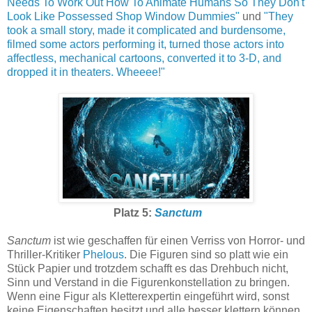
Needs To Work Out How To Animate Humans So They Don't
Look Like Possessed Shop Window Dummies"
und
"They
took a small story, made it complicated and burdensome,
filmed some actors performing it, turned those actors into
affectless, mechanical cartoons, converted it to 3-D, and
dropped it in theaters. Wheeee!"
Platz 5:
Sanctum
Sanctum
ist wie geschaffen für einen Verriss von Horror- und
Thriller-Kritiker
Phelous
. Die Figuren sind so platt wie ein
Stück Papier und trotzdem schafft es das Drehbuch nicht,
Sinn und Verstand in die Figurenkonstellation zu bringen.
Wenn eine Figur als Kletterexpertin eingeführt wird, sonst
keine Eigenschaften besitzt und alle besser klettern können