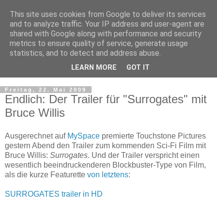
This site uses cookies from Google to deliver its services
and to analyze traffic. Your IP address and user-agent are
shared with Google along with performance and security
metrics to ensure quality of service, generate usage
statistics, and to detect and address abuse.
LEARN MORE
GOT IT
▼
Freitag, 22. Mai 2009
Endlich: Der Trailer für "Surrogates" mit
Bruce Willis
Ausgerechnet auf
MySpace
premierte Touchstone Pictures
gestern Abend den Trailer zum kommenden Sci-Fi Film mit
Bruce Willis:
Surrogates
. Und der Trailer verspricht einen
wesentlich beeindruckenderen Blockbuster-Type von Film,
als die kurze Featurette
von letztens
:
SURROGATES trailer in HD