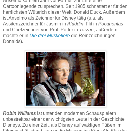
Anselmo kam ein Jahr vor Farmer zur Ehre eine
Cartoonlegende zu sprechen. Seit 1985 schnattert er für den
herrlichsten Wüterich dieser Welt, Donald Duck. Außerdem
ist Anselmo als Zeichner für Disney tätig (u.a. als
Assitenzzeichner für Jasmin in
Aladdin
, Flit in
Pocahontas
und Chefzeichner von Prof. Porter in
Tarzan
, außerdem
machte er in
Die drei Musketiere
die Reinzeichnungen
Donalds).
Robin Williams
ist unter den modernen Schauspielern
unbestreitbar einer der wichtigsten Leute in der Geschichte
Disneys. Zu einer Zeit, als Disney auf wakligen Füßen im
Filmgeschäft stand, zog er die Massen ins Kino: Als Star der