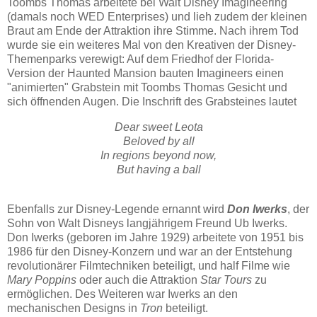
Toombs Thomas arbeitete bei Walt Disney Imagineering
(damals noch WED Enterprises) und lieh zudem der kleinen
Braut am Ende der Attraktion ihre Stimme. Nach ihrem Tod
wurde sie ein weiteres Mal von den Kreativen der Disney-
Themenparks verewigt: Auf dem Friedhof der Florida-
Version der Haunted Mansion bauten Imagineers einen
"animierten" Grabstein mit Toombs Thomas Gesicht und
sich öffnenden Augen. Die Inschrift des Grabsteines lautet
Dear sweet Leota
Beloved by all
In regions beyond now,
But having a ball
Ebenfalls zur Disney-Legende ernannt wird
Don Iwerks
, der
Sohn von Walt Disneys langjährigem Freund Ub Iwerks.
Don Iwerks (geboren im Jahre 1929) arbeitete von 1951 bis
1986 für den Disney-Konzern und war an der Entstehung
revolutionärer Filmtechniken beteiligt, und half Filme wie
Mary Poppins
oder auch die Attraktion
Star Tours
zu
ermöglichen. Des Weiteren war Iwerks an den
mechanischen Designs in
Tron
beteiligt.