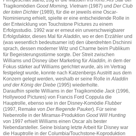
Tragikomödien
Good Morning, Vietnam
(1987) und
Der Club
der toten Dichter
(1989), für die er jeweils eine Oscar-
Nominierung erhielt, spielte er eine entscheidende Rolle in
der Entwicklung von Touchstone Pictures zu einem
Erfolgsstudio. 1992 war er erneut ein unverschweigbarer
Erfolgsfaktor, dieses Mal für
Aladdin
, wo er den Erzähler und
(was wesentlich bedeutsamer ist) den überdrehten Dschinni
sprach, dessen moderner Witz und Charme beim Publikum
für Begeisterungsstürme sorgte. Der Streit zwischen
Williams und Disney über Marketing für
Aladdin, i
n dem der
Fokus stärker auf Williams gerichtet wurde, als im Vertrag
festgelegt wurde, konnte nach Katzenbergs Austritt aus dem
Konzern gelegt werden, weshalb er seine Rolle in
Aladdin
und der König der Diebe
(1995) wiederholte.
Daraufhin spielte Williams in der Tragikomödie
Jack
(1996,
Hollywood Pictures) von Francis Ford Coppula die
Hauptrolle, ebenso wie in der Disney-Komödie
Flubber
(1997, Remake von
Der fliegende Pauker
). Für seine
Nebenrolle in der Miramax-Produktion
Good Will Hunting
von 1997 erhielt Williams einen Oscar als bester
Nebendarsteller. Seine bislang letzte Arbeit für Disney war
die Hauptrolle in der Columbia/Touchstone-Koproduktion