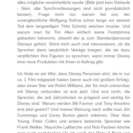
alles mögliche vereinheitlicht wurde (Bitte jetzt kein Geheule
- Nein, alte Synchronfassungen sind nicht grundsätzlich
besser). Frage mich nur, warum bei uns der
unvergleichliche Wolfgang Kühne schon lange vor seinem
Tod dem langweiligen Thilo Schmitz weichen musste. Und
warum man für Tim Allen einfach keine Feststimme
gebacken bekommt, obwohl der ja zum Standardpersonal
Disneys gehört. Würd mich auch mal interessieren, ob die
Sprecher dann tatsächlich Veträge kriegen, die sie dazu
verpflichten ihre Figuren zu sprechen, wann immer Disney
eine neue Produktion mit ihnen in Auftrag gibt.
Ich finde es ein Witz, dass Disney Personen ehrt, die in nur
ca. 1 Film mitgepielt haben (wenn auch mit großem Erfolg),
aber einen Star wie Robin Williams, der für mich untrennbar
mit Disney verbunden ist erst jetzt. Und erst recht, die
Sprecher, die seit Jahrzehnten so prägend und wichtig für
Disney sind: Warum werden Bill Farmer und Tony Anselmo
erst jetzt geehrt? Und meiner Meinung nach sollte man Jim
Cummings und Corey Burton gleich mitehren. Über Alan
Young, Peter Cullen und andere bekannte Sprecher wie
Frank Welker, Mauriche LaMarche und Rob Paulsen könnte