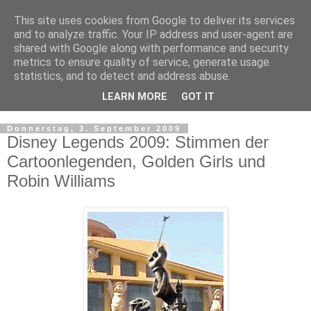
This site uses cookies from Google to deliver its services
and to analyze traffic. Your IP address and user-agent are
shared with Google along with performance and security
metrics to ensure quality of service, generate usage
statistics, and to detect and address abuse.
LEARN MORE
GOT IT
▼
Donnerstag, 3. September 2009
Disney Legends 2009: Stimmen der
Cartoonlegenden, Golden Girls und
Robin Williams